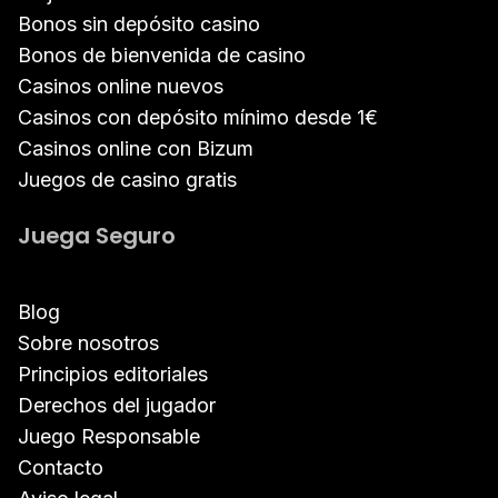
Bonos sin depósito casino
Bonos de bienvenida de casino
Casinos online nuevos
Casinos con depósito mínimo desde 1€
Casinos online con Bizum
Juegos de casino gratis
Juega Seguro
Blog
Sobre nosotros
Principios editoriales
Derechos del jugador
Juego Responsable
Contacto