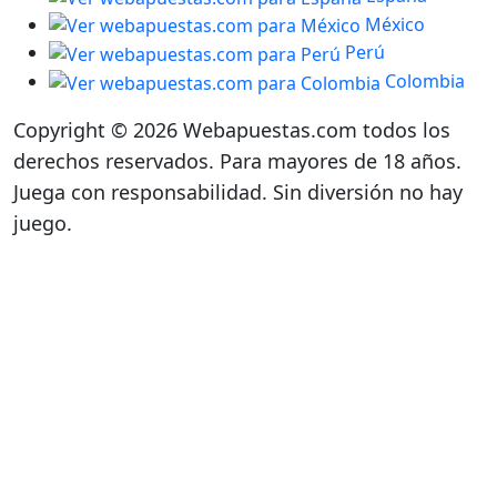
México
Perú
Colombia
Copyright © 2026 Webapuestas.com todos los
derechos reservados. Para mayores de 18 años.
Juega con responsabilidad. Sin diversión no hay
juego.