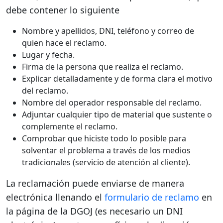
debe contener lo siguiente
Nombre y apellidos, DNI, teléfono y correo de
quien hace el reclamo.
Lugar y fecha.
Firma de la persona que realiza el reclamo.
Explicar detalladamente y de forma clara el motivo
del reclamo.
Nombre del operador responsable del reclamo.
Adjuntar cualquier tipo de material que sustente o
complemente el reclamo.
Comprobar que hiciste todo lo posible para
solventar el problema a través de los medios
tradicionales (servicio de atención al cliente).
La reclamación puede enviarse de manera
electrónica llenando el
formulario de reclamo
en
la página de la DGOJ (es necesario un DNI