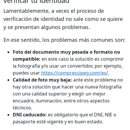
verificar tu identidad
Lamentablemente, a veces el proceso de
verificación de identidad no sale como se quiere
y se presentan algunos problemas.
En ese sentido, los problemas más comunes son:
Foto del documento muy pesada o formato no
compatible:
en este caso la solución es comprimir
la fotografía y/o usar un convertidor, por ejemplo,
puedes usar
https://compressjpeg.com/es/
.
Calidad de foto muy baja:
ante este problema no
hay otra solución que hacer una nueva fotografía
con una calidad superior y elegir un mejor
encuadre, iluminación, entre otros aspectos
técnicos.
DNI caducado:
es obligatorio que el DNI, NIE o
pasaporte esté vigente y en buen estado.