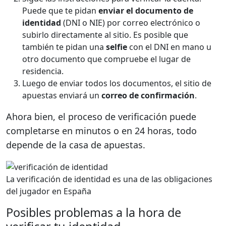
Puede que te pidan
enviar el documento de
identidad
(DNI o NIE) por correo electrónico o
subirlo directamente al sitio. Es posible que
también te pidan una
selfie
con el DNI en mano u
otro documento que compruebe el lugar de
residencia.
Luego de enviar todos los documentos, el sitio de
apuestas enviará un
correo de confirmación
.
Ahora bien, el proceso de verificación puede
completarse en minutos o en 24 horas, todo
depende de la casa de apuestas.
La verificación de identidad es una de las obligaciones
del jugador en España
Posibles problemas a la hora de