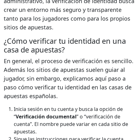
administrativo, la verificación de identidad busca
crear un entorno más seguro y transparente
tanto para los jugadores como para los propios
sitios de apuestas.
¿Cómo verificar tu identidad en una
casa de apuestas?
En general, el proceso de verificación es sencillo.
Además los sitios de apuestas suelen guiar al
jugador, sin embargo, explicamos aquí paso a
paso cómo verificar tu identidad en las casas de
apuestas españolas.
Inicia sesión en tu cuenta y busca la opción de
“
Verificación documental
” o “verificación de
cuenta”. El nombre puede variar en cada sitio de
apuestas.
Sigue las instrucciones para verificar la cuenta.