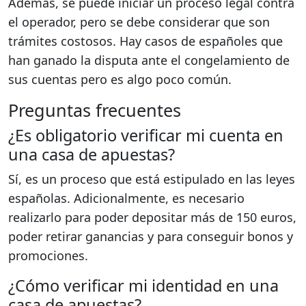
Además, se puede iniciar un proceso legal contra
el operador, pero se debe considerar que son
trámites costosos. Hay casos de españoles que
han ganado la disputa ante el congelamiento de
sus cuentas pero es algo poco común.
Preguntas frecuentes
¿Es obligatorio verificar mi cuenta en
una casa de apuestas?
Sí, es un proceso que está estipulado en las leyes
españolas. Adicionalmente, es necesario
realizarlo para poder depositar más de 150 euros,
poder retirar ganancias y para conseguir bonos y
promociones.
¿Cómo verificar mi identidad en una
casa de apuestas?