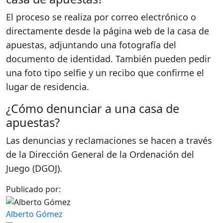
El proceso se realiza por correo electrónico o
directamente desde la página web de la casa de
apuestas, adjuntando una fotografía del
documento de identidad. También pueden pedir
una foto tipo selfie y un recibo que confirme el
lugar de residencia.
¿Cómo denunciar a una casa de
apuestas?
Las denuncias y reclamaciones se hacen a través
de la Dirección General de la Ordenación del
Juego (DGOJ).
Publicado por:
Alberto Gómez