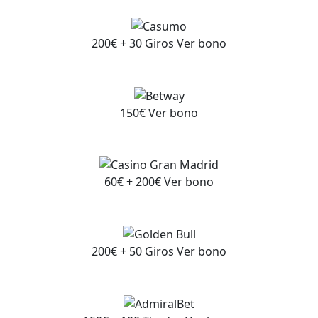
200€ + 30 Giros
Ver bono
150€
Ver bono
60€ + 200€
Ver bono
200€ + 50 Giros
Ver bono