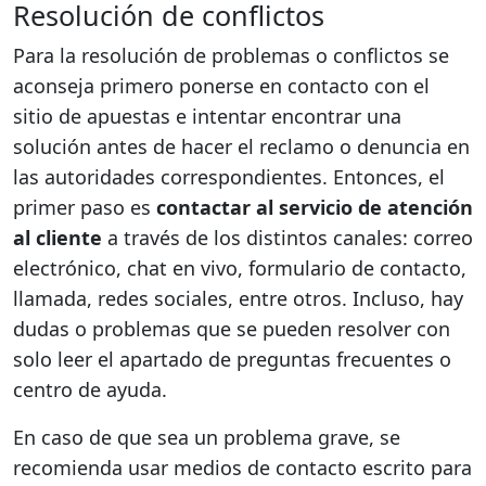
Resolución de conflictos
Para la resolución de problemas o conflictos se
aconseja primero ponerse en contacto con el
sitio de apuestas e intentar encontrar una
solución antes de hacer el reclamo o denuncia en
las autoridades correspondientes. Entonces, el
primer paso es
contactar al servicio de atención
al cliente
a través de los distintos canales: correo
electrónico, chat en vivo, formulario de contacto,
llamada, redes sociales, entre otros. Incluso, hay
dudas o problemas que se pueden resolver con
solo leer el apartado de preguntas frecuentes o
centro de ayuda.
En caso de que sea un problema grave, se
recomienda usar medios de contacto escrito para