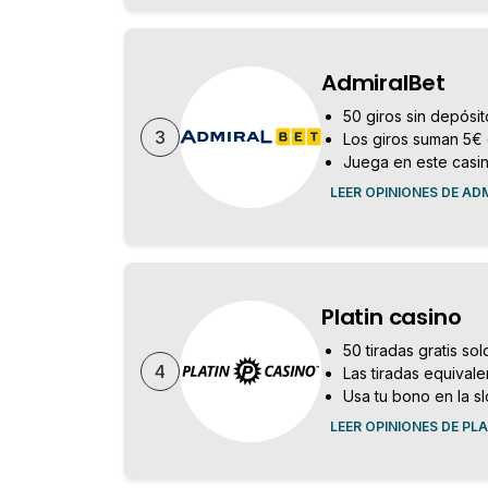
AdmiralBet
50 giros sin depósi
3
Los giros suman 5€ 
Juega en este casi
LEER OPINIONES DE AD
Platin casino
50 tiradas gratis sol
4
Las tiradas equivale
Usa tu bono en la s
LEER OPINIONES DE PL