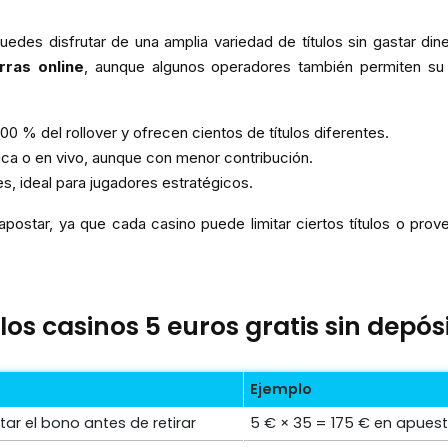
edes disfrutar de una amplia variedad de títulos sin gastar dine
rras online
, aunque algunos operadores también permiten su
00 % del rollover y ofrecen cientos de títulos diferentes.
ica o en vivo, aunque con menor contribución.
, ideal para jugadores estratégicos.
postar, ya que cada casino puede limitar ciertos títulos o pro
os casinos 5 euros gratis sin depós
Ejemplo
r el bono antes de retirar
5 € × 35 = 175 € en apues