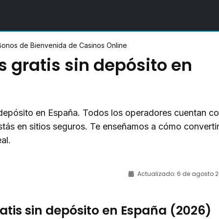
Bonos de Bienvenida de Casinos Online
 gratis sin depósito en
 depósito en España. Todos los operadores cuentan c
 estás en sitios seguros. Te enseñamos a cómo converti
al.
Actualizado: 6 de agosto 2
atis sin depósito en España (2026)