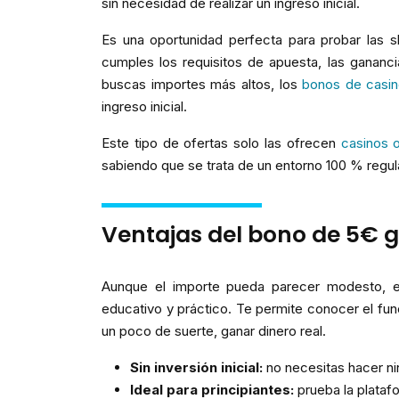
sin necesidad de realizar un ingreso inicial.
Es una oportunidad perfecta para probar las sl
cumples los requisitos de apuesta, las gananci
buscas importes más altos, los
bonos de casin
ingreso inicial.
Este tipo de ofertas solo las ofrecen
casinos 
sabiendo que se trata de un entorno 100 % regul
Ventajas del bono de 5€ gr
Aunque el importe pueda parecer modesto, 
educativo y práctico. Te permite conocer el func
un poco de suerte, ganar dinero real.
Sin inversión inicial:
no necesitas hacer n
Ideal para principiantes:
prueba la platafo