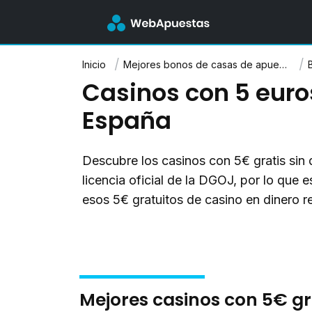
Inicio
Mejores bonos de casas de apuestas y casinos online
Casinos con 5 euros
España
Descubre los casinos con 5€ gratis sin
licencia oficial de la DGOJ, por lo que
esos 5€ gratuitos de casino en dinero re
Mejores casinos con 5€ gr