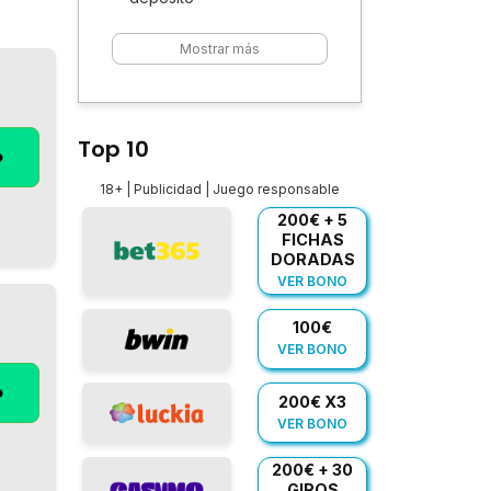
Mostrar más
Top 10
o
18+ | Publicidad | Juego responsable
200€ + 5
FICHAS
DORADAS
VER BONO
100€
VER BONO
o
200€ X3
VER BONO
200€ + 30
GIROS