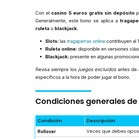
Con el
casino 5 euros gratis sin depósito
pu
Generalmente, este bono se aplica a
tragape
ruleta
o
blackjack
.
Slots:
las
tragaperras online
contribuyen al 1
Ruleta online:
disponible en versiones clás
Blackjack:
presente en algunas promociones
Revisa siempre los
juegos excluidos
antes de a
específicos a la hora de poder jugar el bono.
Condiciones generales de l
Condición
Descripción
Veces que debes aposta
Rollover