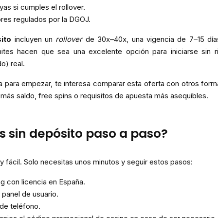
as si cumples el rollover.
ores regulados por la DGOJ.
ito
incluyen un
rollover
de 30x–40x, una vigencia de 7–15 día
ites hacen que sea una excelente opción para iniciarse sin r
o) real.
 para empezar, te interesa comparar esta oferta con otros form
 más saldo, free spins o requisitos de apuesta más asequibles.
 sin depósito paso a paso?
 fácil. Solo necesitas unos minutos y seguir estos pasos:
ng con licencia en España.
 panel de usuario.
de teléfono.