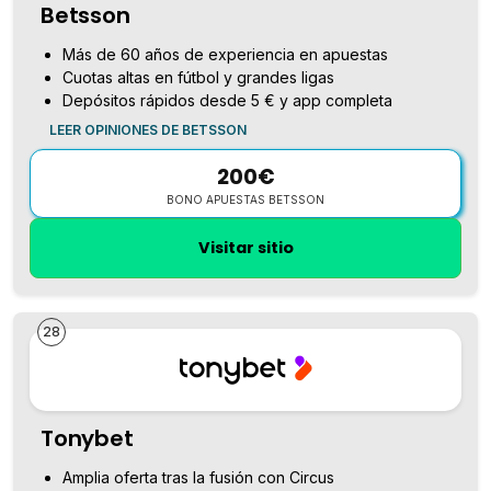
Betsson
Más de 60 años de experiencia en apuestas
Cuotas altas en fútbol y grandes ligas
Depósitos rápidos desde 5 € y app completa
LEER OPINIONES DE BETSSON
200€
BONO APUESTAS BETSSON
Visitar sitio
28
Tonybet
Amplia oferta tras la fusión con Circus