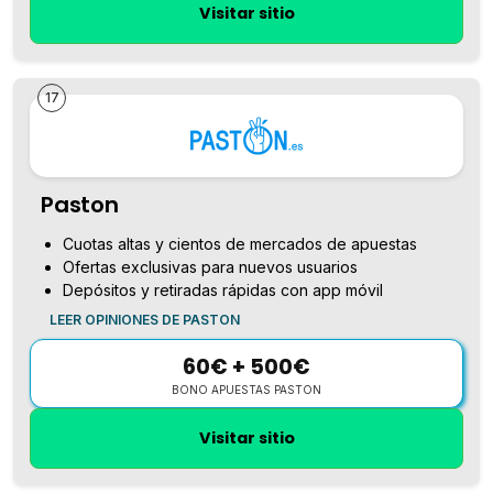
Visitar sitio
17
Paston
Cuotas altas y cientos de mercados de apuestas
Ofertas exclusivas para nuevos usuarios
Depósitos y retiradas rápidas con app móvil
LEER OPINIONES DE PASTON
60€ + 500€
BONO APUESTAS PASTON
Visitar sitio