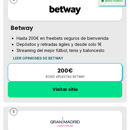
Bono nuevo
Betway
Hasta 200€ en freebets seguros de bienvenida
Depósitos y retiradas ágiles y desde solo 1€
Streaming del mejor fútbol, tenis y baloncesto
LEER OPINIONES DE BETWAY
200€
BONO APUESTAS BETWAY
Visitar sitio
5