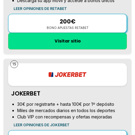
Descarga su app móvil y accede a bonos únicos
LEER OPINIONES DE RETABET
200€
BONO APUESTAS RETABET
Visitar sitio
15
JOKERBET
30€ por registrarte + hasta 100€ por 1º depósito
Miles de mercados diarios en todos los deportes
Club VIP con recompensas y ofertas mejoradas
LEER OPINIONES DE JOKERBET