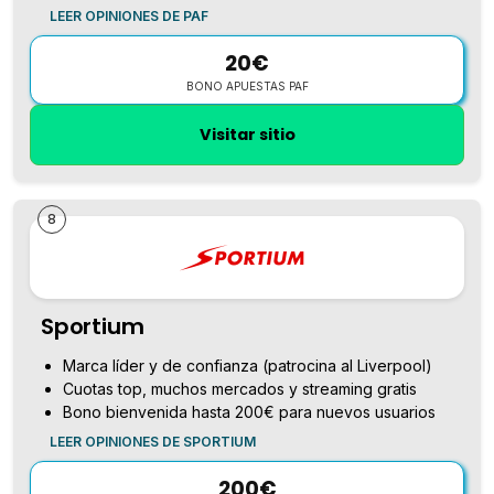
LEER OPINIONES DE PAF
20€
BONO APUESTAS PAF
Visitar sitio
8
Sportium
Marca líder y de confianza (patrocina al Liverpool)
Cuotas top, muchos mercados y streaming gratis
Bono bienvenida hasta 200€ para nuevos usuarios
LEER OPINIONES DE SPORTIUM
200€