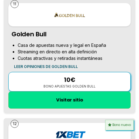
11
Golden Bull
Casa de apuestas nueva y legal en España
Streaming en directo en alta definición
Cuotas atractivas y retiradas instantáneas
LEER OPINIONES DE GOLDEN BULL
10€
BONO APUESTAS GOLDEN BULL
Visitar sitio
12
Bono nuevo