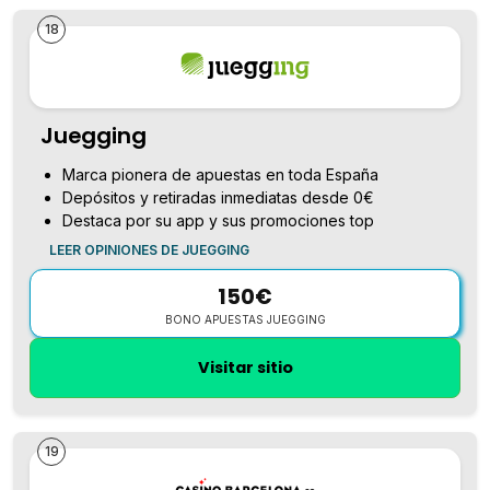
18
Juegging
Marca pionera de apuestas en toda España
Depósitos y retiradas inmediatas desde 0€
Destaca por su app y sus promociones top
LEER OPINIONES DE JUEGGING
150€
BONO APUESTAS JUEGGING
Visitar sitio
19