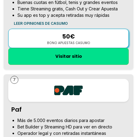
Buenas cuotas en fútbol, tenis y grandes eventos
Tiene Streaming gratis, Cash Out y Crear Apuesta
Su app es top y acepta retiradas muy rápidas
LEER OPINIONES DE CASUMO
50€
BONO APUESTAS CASUMO
Visitar sitio
7
Paf
Más de 5.000 eventos diarios para apostar
Bet Builder y Streaming HD para ver en directo
Operador legal y con retiradas instantáneas