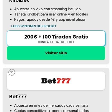
Kirolbet
Apuestas en vivo con streaming incluido
Tarjeta Kirolbet para usar online y en locales
Pagos rápidos desde 1€ y app móvil oficial
LEER OPINIONES DE KIROLBET
200€ + 100 Tiradas Gratis
BONO APUESTAS KIROLBET
Visitar sitio
21
Bet777
Apuesta en miles de mercados cada semana
Cuotas competitivas + bonos personalizados