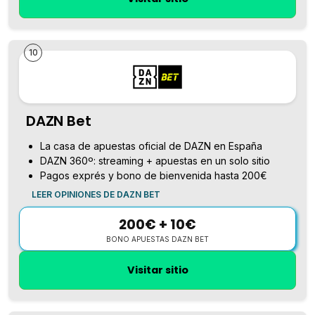
10
DAZN Bet
La casa de apuestas oficial de DAZN en España
DAZN 360º: streaming + apuestas en un solo sitio
Pagos exprés y bono de bienvenida hasta 200€
LEER OPINIONES DE DAZN BET
200€ + 10€
BONO APUESTAS DAZN BET
Visitar sitio