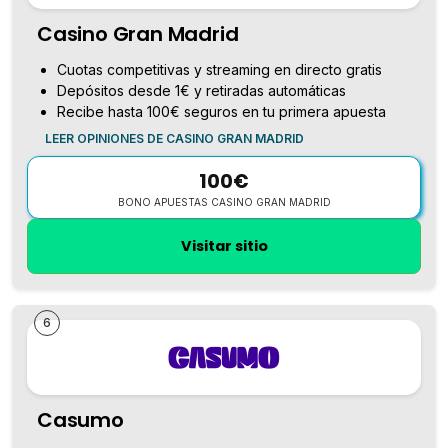
Casino Gran Madrid
Cuotas competitivas y streaming en directo gratis
Depósitos desde 1€ y retiradas automáticas
Recibe hasta 100€ seguros en tu primera apuesta
LEER OPINIONES DE CASINO GRAN MADRID
100€
BONO APUESTAS CASINO GRAN MADRID
Visitar sitio
6
Casumo