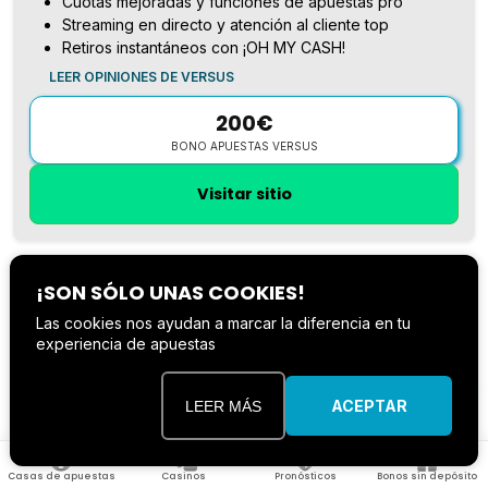
Cuotas mejoradas y funciones de apuestas pro
Streaming en directo y atención al cliente top
Retiros instantáneos con ¡OH MY CASH!
LEER OPINIONES DE VERSUS
200€
BONO APUESTAS VERSUS
Visitar sitio
36
¡SON SÓLO UNAS COOKIES!
Las cookies nos ayudan a marcar la diferencia en tu
experiencia de apuestas
Betfair
ACEPTAR
LEER MÁS
Mejores cuotas del mercado en Exchange
Buen sistema de Cash out y de Streaming
ES Menu Bottom
Oferta de bienvenida muy atractiva
Casas de apuestas
Casinos
Pronósticos
Bonos sin depósito