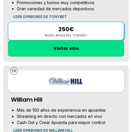
Promociones y bonos muy competitivos
Gran variedad de mercados deportivos
LEER OPINIONES DE TONYBET
250€
BONO APUESTAS TONYBET
Visitar sitio
29
William Hill
Más de 100 años de experiencia en apuestas
Streaming en directo con mercados en vivo
Cash Out y Crear Apuesta para mayor control
LEER OPINIONES DE WILLIAM HILL