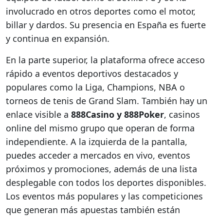
involucrado en otros deportes como el motor,
billar y dardos. Su presencia en España es fuerte
y continua en expansión.
En la parte superior, la plataforma ofrece acceso
rápido a eventos deportivos destacados y
populares como la Liga, Champions, NBA o
torneos de tenis de Grand Slam. También hay un
enlace visible a
888Casino y 888Poker
, casinos
online del mismo grupo que operan de forma
independiente. A la izquierda de la pantalla,
puedes acceder a mercados en vivo, eventos
próximos y promociones, además de una lista
desplegable con todos los deportes disponibles.
Los eventos más populares y las competiciones
que generan más apuestas también están