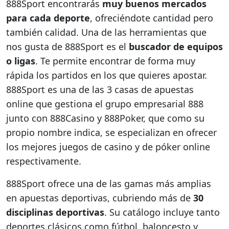
888Sport encontrarás
muy buenos mercados
para cada deporte
, ofreciéndote cantidad pero
también calidad. Una de las herramientas que
nos gusta de 888Sport es el
buscador de equipos
o ligas
. Te permite encontrar de forma muy
rápida los partidos en los que quieres apostar.
888Sport es una de las 3 casas de apuestas
online que gestiona el grupo empresarial 888
junto con 888Casino y 888Poker, que como su
propio nombre indica, se especializan en ofrecer
los mejores juegos de casino y de póker online
respectivamente.
888Sport ofrece una de las gamas más amplias
en apuestas deportivas, cubriendo más de
30
disciplinas deportivas
. Su catálogo incluye tanto
deportes clásicos como fútbol, baloncesto y