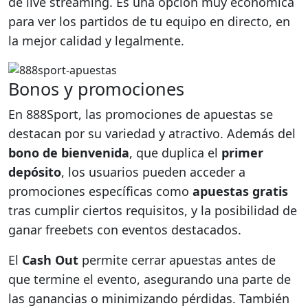
de live streaming. Es una opción muy económica
para ver los partidos de tu equipo en directo, en
la mejor calidad y legalmente.
Bonos y promociones
En 888Sport, las promociones de apuestas se
destacan por su variedad y atractivo. Además del
bono de bienvenida
, que duplica el
primer
depósito
, los usuarios pueden acceder a
promociones específicas como
apuestas gratis
tras cumplir ciertos requisitos, y la posibilidad de
ganar freebets con eventos destacados.
El
Cash Out
permite cerrar apuestas antes de
que termine el evento, asegurando una parte de
las ganancias o minimizando pérdidas. También