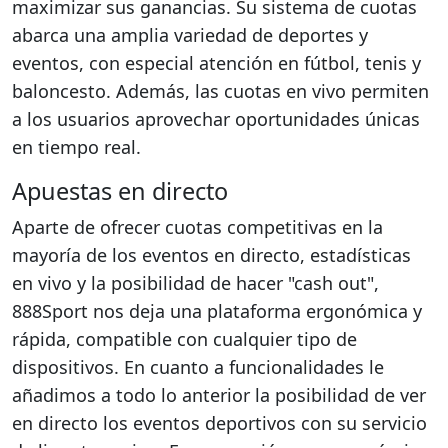
maximizar sus ganancias. Su sistema de cuotas
abarca una amplia variedad de deportes y
eventos, con especial atención en fútbol, tenis y
baloncesto. Además, las cuotas en vivo permiten
a los usuarios aprovechar oportunidades únicas
en tiempo real.
Apuestas en directo
Aparte de ofrecer cuotas competitivas en la
mayoría de los eventos en directo, estadísticas
en vivo y la posibilidad de hacer "cash out",
888Sport nos deja una plataforma ergonómica y
rápida, compatible con cualquier tipo de
dispositivos. En cuanto a funcionalidades le
añadimos a todo lo anterior la posibilidad de ver
en directo los eventos deportivos con su servicio