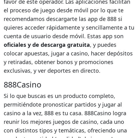
favor de este operador. Las aplicaciones facilitan
el proceso de juego desde móvil por lo que te
recomendamos descargarte las app de 888 si
quieres acceder rápidamente y sencillamente a tu
cuenta de usuario desde móvil. Estas app son
oficiales y de descarga gratuita
, y puedes
colocar apuestas, jugar a casino, hacer depósitos
y retiradas, obtener bonos y promociones
exclusivas, y ver deportes en directo.
888Casino
Si lo que buscas es un producto completo,
permitiéndote pronosticar partidos y jugar al
casino a la vez, 888 es tu casa. 888Casino logra
reunir los mejores juegos de casino, cada uno
con distintos tipos y temáticas, ofreciendo una