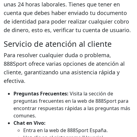
unas 24 horas laborales. Tienes que tener en
cuenta que debes haber enviado tu documento
de identidad para poder realizar cualquier cobro
de dinero, esto es, verificar tu cuenta de usuario.
Servicio de atención al cliente
Para resolver cualquier duda o problema,
888Sport ofrece varias opciones de atención al
cliente, garantizando una asistencia rápida y
efectiva.
Preguntas Frecuentes:
Visita la sección de
preguntas frecuentes en la web de 888Sport para
encontrar respuestas rápidas a las preguntas más
comunes.
Chat en Vivo:
Entra en la web de 888Sport España.