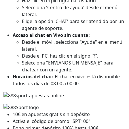
Haz clic en el pictograma 'Usuario'.
Selecciona 'Centro de ayuda' desde el menú
lateral.
Elige la opción 'CHAT' para ser atendido por un
agente de soporte.
Acceso al chat en Vivo sin cuenta:
Desde el móvil, selecciona "Ayuda" en el menú
lateral.
Desde el PC, haz clic en el signo “?”.
Selecciona "ENVIANOS UN MENSAJE" para
chatear con un agente.
Horarios del chat:
El chat en vivo está disponible
todos los días de 08:00 a 00:00.
10€ en apuestas gratis sin depósito
Activa el código de promo "SPT100"
Bono primer depósito 100% hasta 100€