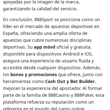
apoyadas por la imagen de la marca,
garantizando la calidad del servicio.
En conclusión, 888Sport se posiciona como un
líder en el mercado de apuestas deportivas en
España, ofreciendo una amplia oferta de
apuestas que cubre numerosas disciplinas
deportivas. Su
app móvil
oficial y gratuita,
disponible para dispositivos Android e iOS,
asegura una experiencia de usuario fluida y
accesible desde cualquier dispositivo. Además,
los
bonos y promociones
que ofrece, junto con
herramientas como
Cash Out y Bet Builder
,
mejoran la experiencia del apostador. Al formar
parte de la familia de 888Casino y 888Poker, esta
plataforma refuerza su reputación como un
referente en el mundo del juego online.