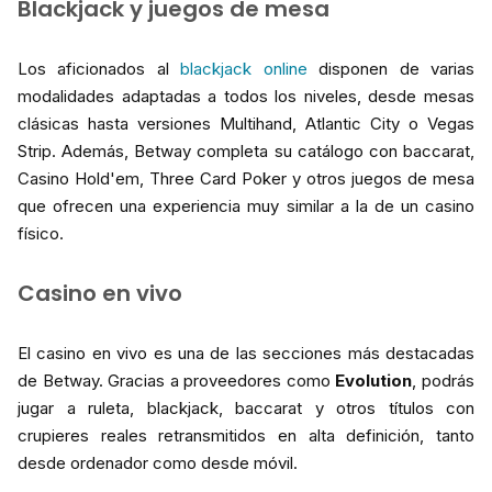
Blackjack y juegos de mesa
Los aficionados al
blackjack online
disponen de varias
modalidades adaptadas a todos los niveles, desde mesas
clásicas hasta versiones Multihand, Atlantic City o Vegas
Strip. Además, Betway completa su catálogo con baccarat,
Casino Hold'em, Three Card Poker y otros juegos de mesa
que ofrecen una experiencia muy similar a la de un casino
físico.
Casino en vivo
El casino en vivo es una de las secciones más destacadas
de Betway. Gracias a proveedores como
Evolution
, podrás
jugar a ruleta, blackjack, baccarat y otros títulos con
crupieres reales retransmitidos en alta definición, tanto
desde ordenador como desde móvil.