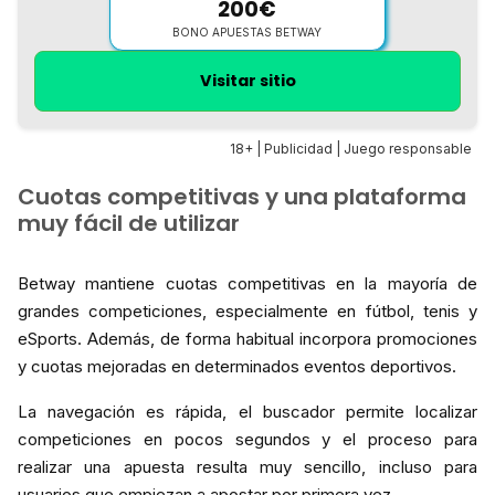
200€
BONO APUESTAS BETWAY
Visitar sitio
18+ | Publicidad | Juego responsable
Cuotas competitivas y una plataforma
muy fácil de utilizar
Betway mantiene cuotas competitivas en la mayoría de
grandes competiciones, especialmente en fútbol, tenis y
eSports. Además, de forma habitual incorpora promociones
y cuotas mejoradas en determinados eventos deportivos.
La navegación es rápida, el buscador permite localizar
competiciones en pocos segundos y el proceso para
realizar una apuesta resulta muy sencillo, incluso para
usuarios que empiezan a apostar por primera vez.