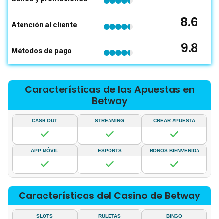
8.6
Atención al cliente
9.8
Métodos de pago
Características de las Apuestas en
Betway
CASH OUT
STREAMING
CREAR APUESTA
APP MÓVIL
ESPORTS
BONOS BIENVENIDA
Características del Casino de Betway
SLOTS
RULETAS
BINGO