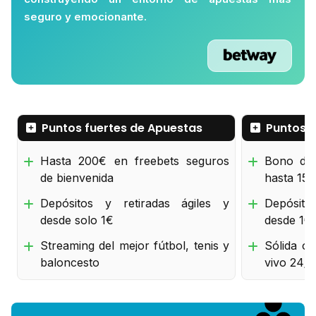
seguro y emocionante.
Puntos fuertes de Apuestas
Puntos f
Hasta 200€ en freebets seguros
Bono de 
de bienvenida
hasta 15
Depósitos y retiradas ágiles y
Depósito
desde solo 1€
desde 1€
Streaming del mejor fútbol, tenis y
Sólida of
baloncesto
vivo 24/7