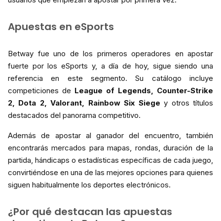
Apuestas en eSports
Betway fue uno de los primeros operadores en apostar
fuerte por los eSports y, a día de hoy, sigue siendo una
referencia en este segmento. Su catálogo incluye
competiciones de
League of Legends, Counter-Strike
2, Dota 2, Valorant, Rainbow Six Siege
y otros títulos
destacados del panorama competitivo.
Además de apostar al ganador del encuentro, también
encontrarás mercados para mapas, rondas, duración de la
partida, hándicaps o estadísticas específicas de cada juego,
convirtiéndose en una de las mejores opciones para quienes
siguen habitualmente los deportes electrónicos.
¿Por qué destacan las apuestas