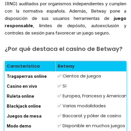
(RNG) auditados por organismos independientes y cumplen
con la normativa española. Además, Betway pone a
disposición de sus usuarios herramientas de
juego
responsable
, límites de depósito, autoexclusión y
controles de sesión para favorecer un juego seguro.
¿Por qué destaca el casino de Betway?
Característica
Betway
✅ Cientos de juegos
Tragaperras online
✅ Sí
Casino en vivo
✅ Europea, Francesa y Americana
Ruleta online
✅ Varias modalidades
Blackjack online
✅ Baccarat y póker de casino
Juegos de mesa
✅ Disponible en muchos juegos
Modo demo