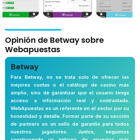
Opinión de Betway sobre
Webapuestas
Betway
Para Betway, no se trata solo de ofrecer las
mejores cuotas o el catálogo de casino más
amplio, sino de garantizar que el usuario tenga
acceso a información real y contrastada.
WebApuestas es un referente en el sector por su
honestidad y detalle. Formar parte de su sección
de partners es un sello de garantía para todos
nuestros jugadores. Juntos, seguimos
construyendo un entorno de apuestas más