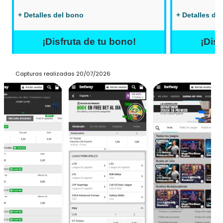
+ Detalles del bono
+ Detalles de
¡Disfruta de tu bono!
¡Disf
Capturas realizadas 20/07/2026