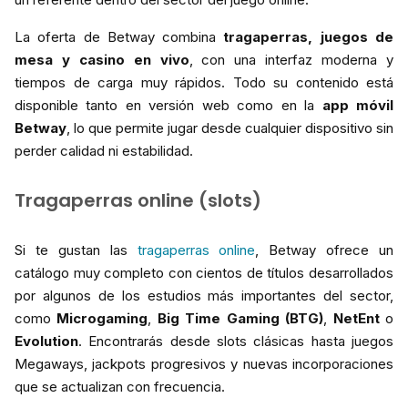
La oferta de Betway combina
tragaperras, juegos de
mesa y casino en vivo
, con una interfaz moderna y
tiempos de carga muy rápidos. Todo su contenido está
disponible tanto en versión web como en la
app móvil
Betway
, lo que permite jugar desde cualquier dispositivo sin
perder calidad ni estabilidad.
Tragaperras online (slots)
Si te gustan las
tragaperras online
, Betway ofrece un
catálogo muy completo con cientos de títulos desarrollados
por algunos de los estudios más importantes del sector,
como
Microgaming
,
Big Time Gaming (BTG)
,
NetEnt
o
Evolution
. Encontrarás desde slots clásicas hasta juegos
Megaways, jackpots progresivos y nuevas incorporaciones
que se actualizan con frecuencia.