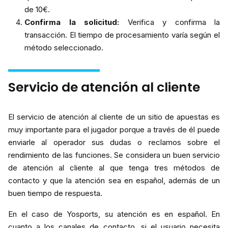
de 10€.
Confirma la solicitud:
Verifica y confirma la
transacción. El tiempo de procesamiento varía según el
método seleccionado.
Servicio de atención al cliente
El servicio de atención al cliente de un sitio de apuestas es
muy importante para el jugador porque a través de él puede
enviarle al operador sus dudas o reclamos sobre el
rendimiento de las funciones. Se considera un buen servicio
de atención al cliente al que tenga tres métodos de
contacto y que la atención sea en español, además de un
buen tiempo de respuesta.
En el caso de Yosports, su atención es en español. En
cuanto a los canales de contacto, si el usuario necesita