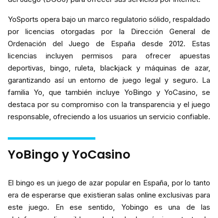
YoSports opera bajo un marco regulatorio sólido, respaldado
por licencias otorgadas por la Dirección General de
Ordenación del Juego de España desde 2012. Estas
licencias incluyen permisos para ofrecer apuestas
deportivas, bingo, ruleta, blackjack y máquinas de azar,
garantizando así un entorno de juego legal y seguro. La
familia Yo, que también incluye YoBingo y YoCasino, se
destaca por su compromiso con la transparencia y el juego
responsable, ofreciendo a los usuarios un servicio confiable.
YoBingo y YoCasino
El bingo es un juego de azar popular en España, por lo tanto
era de esperarse que existieran salas online exclusivas para
este juego. En ese sentido, Yobingo es una de las