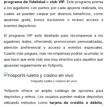
programa de fidelidad
o
club VIP
. Este programa premia
a los jugadores con puntos por cada apuesta realizada, los
cuales se pueden canjear por diversos beneficios, como
apuestas gratis, bonos exclusivos o incluso acceso a
eventos deportivos.
El programa VIP está diseñado para recompensar a los
jugadores leales, ofreciendo promociones personalizadas,
atención preferencial y acceso a eventos especiales.
Cuanto más juegues, más recompensas podrás acumular, lo
que hace que este club sea muy atractivo para aquellos que
apuestan regularmente en YoSports.
YoSports ruleta y casino en vivo
YoSports ofrece un amplio catálogo de opciones para
depósitos y retiros. Los usuarios pueden realizar depósitos
utilizando métodos como
tarjeta de crédito o débito,