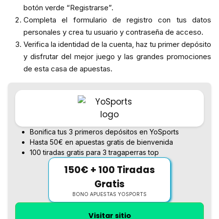
botón verde “Registrarse”.
Completa el formulario de registro con tus datos
personales y crea tu usuario y contraseña de acceso.
Verifica la identidad de la cuenta, haz tu primer depósito
y disfrutar del mejor juego y las grandes promociones
de esta casa de apuestas.
Bonifica tus 3 primeros depósitos en YoSports
Hasta 50€ en apuestas gratis de bienvenida
100 tiradas gratis para 3 tragaperras top
150€ + 100 Tiradas
Gratis
BONO APUESTAS YOSPORTS
Visitar sitio