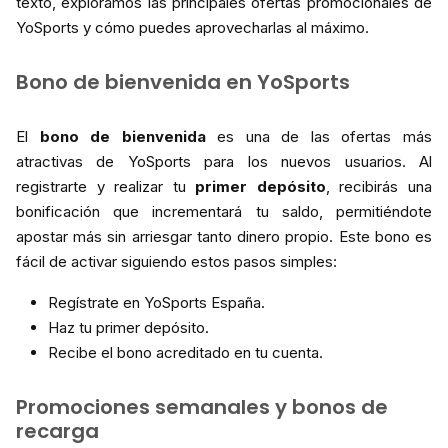
texto, exploramos las principales ofertas promocionales de
YoSports y cómo puedes aprovecharlas al máximo.
Bono de bienvenida en YoSports
El
bono de bienvenida
es una de las ofertas más
atractivas de YoSports para los nuevos usuarios. Al
registrarte y realizar tu
primer depósito
, recibirás una
bonificación que incrementará tu saldo, permitiéndote
apostar más sin arriesgar tanto dinero propio. Este bono es
fácil de activar siguiendo estos pasos simples:
Regístrate en YoSports España.
Haz tu primer depósito.
Recibe el bono acreditado en tu cuenta.
Promociones semanales y bonos de
recarga