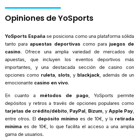
Opiniones de YoSports
YoSports España
se posiciona como una plataforma sólida
tanto para
apuestas deportivas
como para
juegos de
casino
. Ofrece una amplia variedad de mercados de
apuestas, que incluyen los eventos deportivos más
importantes, y una destacada sección de casino con
opciones como
ruleta
,
slots
, y
blackjack
, además de un
emocionante
casino en vivo
.
En cuanto a
métodos de pago
, YoSports permite
depósitos y retiros a través de opciones populares como
tarjetas de crédito/débito
,
PayPal
,
Bizum
, y
Apple Pay
,
entre otros. El
depósito mínimo
es de 10€, y la
retirada
mínima
es de 10€, lo que facilita el acceso a una amplia
gama de usuarios.