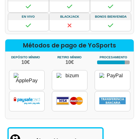
EN VIVO
BLACKJACK
BONOS BIENVENIDA
Métodos de pago de YoSports
DEPÓSITO MÍNIMO
RETIRO MÍNIMO
PROCESAMIENTO
10€
10€