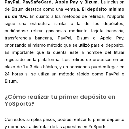
PayPal, PaySafeCard, Apple Pay y Bizum
. La inclusión
de Bizum destaca como una ventaja.
El depósito mínimo
es de 10€
. En cuanto a los métodos de retirada, YoSports
sigue una estructura similar a la de los depósitos,
pudiéndose retirar ganancias mediante tarjeta bancaria,
transferencia bancaria, PayPal, Bizum o Apple Pay,
priorizando el mismo método que se utilizó para el depósito.
Es importante que la cuenta esté a nombre del titular
registrado en la plataforma. Los retiros se procesan en un
plazo de 1 a 3 días hábiles, y en ocasiones pueden llegar en
24 horas si se utiliza un método rápido como PayPal o
Bizum.
¿Cómo realizar tu primer depósito en
YoSports?
Con estos simples pasos, podrás realizar tu primer depósito
y comenzar a disfrutar de las apuestas en YoSports.