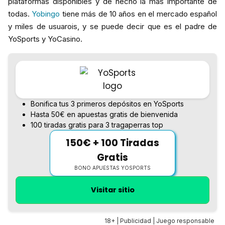
plataformas disponibles y de hecho la más importante de
todas.
Yobingo
tiene más de 10 años en el mercado español
y miles de usuarois, y se puede decir que es el padre de
YoSports y YoCasino.
Bonifica tus 3 primeros depósitos en YoSports
Hasta 50€ en apuestas gratis de bienvenida
100 tiradas gratis para 3 tragaperras top
150€ + 100 Tiradas
Gratis
BONO APUESTAS YOSPORTS
Visitar sitio
18+ | Publicidad | Juego responsable