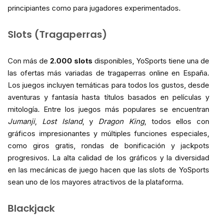
principiantes como para jugadores experimentados.
Slots (Tragaperras)
Con más de
2.000 slots
disponibles, YoSports tiene una de
las ofertas más variadas de tragaperras online en España.
Los juegos incluyen temáticas para todos los gustos, desde
aventuras y fantasía hasta títulos basados en películas y
mitología. Entre los juegos más populares se encuentran
Jumanji
,
Lost Island
, y
Dragon King
, todos ellos con
gráficos impresionantes y múltiples funciones especiales,
como giros gratis, rondas de bonificación y jackpots
progresivos. La alta calidad de los gráficos y la diversidad
en las mecánicas de juego hacen que las slots de YoSports
sean uno de los mayores atractivos de la plataforma.
Blackjack