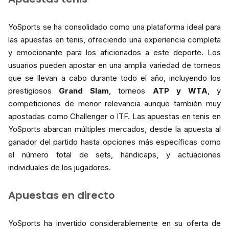
YoSports se ha consolidado como una plataforma ideal para
las apuestas en tenis, ofreciendo una experiencia completa
y emocionante para los aficionados a este deporte. Los
usuarios pueden apostar en una amplia variedad de torneos
que se llevan a cabo durante todo el año, incluyendo los
prestigiosos
Grand Slam
, torneos
ATP y WTA
, y
competiciones de menor relevancia aunque también muy
apostadas como Challenger o ITF. Las apuestas en tenis en
YoSports abarcan múltiples mercados, desde la apuesta al
ganador del partido hasta opciones más específicas como
el número total de sets, hándicaps, y actuaciones
individuales de los jugadores.
Apuestas en directo
YoSports ha invertido considerablemente en su oferta de