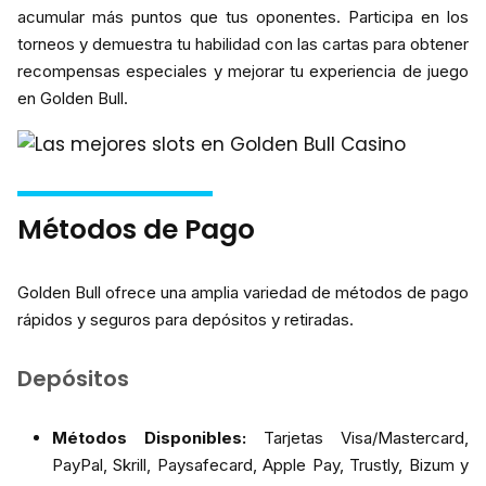
acumular más puntos que tus oponentes. Participa en los
torneos y demuestra tu habilidad con las cartas para obtener
recompensas especiales y mejorar tu experiencia de juego
en Golden Bull.
Métodos de Pago
Golden Bull ofrece una amplia variedad de métodos de pago
rápidos y seguros para depósitos y retiradas.
Depósitos
Métodos Disponibles:
Tarjetas Visa/Mastercard,
PayPal, Skrill, Paysafecard, Apple Pay, Trustly, Bizum y