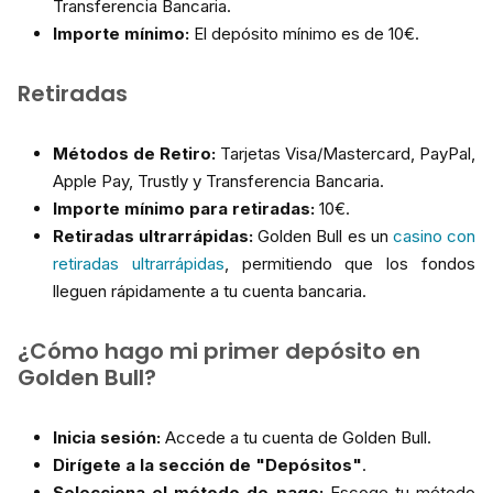
Transferencia Bancaria.
Importe mínimo:
El depósito mínimo es de 10€.
Retiradas
Métodos de Retiro:
Tarjetas Visa/Mastercard, PayPal,
Apple Pay, Trustly y Transferencia Bancaria.
Importe mínimo para retiradas:
10€.
Retiradas ultrarrápidas:
Golden Bull es un
casino con
retiradas ultrarrápidas
, permitiendo que los fondos
lleguen rápidamente a tu cuenta bancaria.
¿Cómo hago mi primer depósito en
Golden Bull?
Inicia sesión:
Accede a tu cuenta de Golden Bull.
Dirígete a la sección de "Depósitos"
.
Selecciona el método de pago:
Escoge tu método