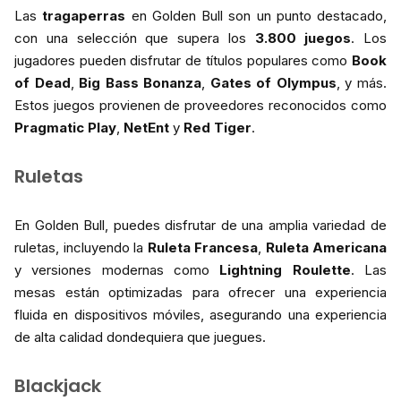
Las
tragaperras
en Golden Bull son un punto destacado,
con una selección que supera los
3.800 juegos
. Los
jugadores pueden disfrutar de títulos populares como
Book
of Dead
,
Big Bass Bonanza
,
Gates of Olympus
, y más.
Estos juegos provienen de proveedores reconocidos como
Pragmatic Play
,
NetEnt
y
Red Tiger
.
Ruletas
En Golden Bull, puedes disfrutar de una amplia variedad de
ruletas, incluyendo la
Ruleta Francesa
,
Ruleta Americana
y versiones modernas como
Lightning Roulette
. Las
mesas están optimizadas para ofrecer una experiencia
fluida en dispositivos móviles, asegurando una experiencia
de alta calidad dondequiera que juegues.
Blackjack