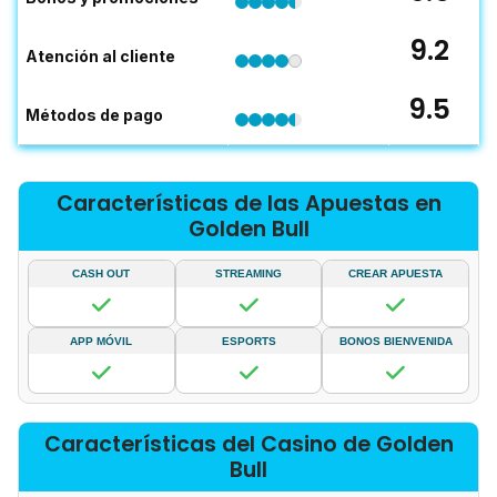
9.2
Atención al cliente
9.5
Métodos de pago
Características de las Apuestas en
Golden Bull
CASH OUT
STREAMING
CREAR APUESTA
APP MÓVIL
ESPORTS
BONOS BIENVENIDA
Características del Casino de Golden
Bull