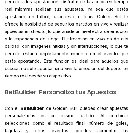
permite a los apostadores disfrutar de la acción en tiempo
real mientras realizan sus apuestas. Ya sea que estés
apostando en fútbol, baloncesto o tenis, Golden Bull te
ofrece la posibilidad de seguir los partidos en vivo y realizar
apuestas en directo, lo que añade un nivel extra de emoción
a la experiencia de juego. El streaming en vivo es de alta
calidad, con imágenes nítidas y sin interrupciones, lo que te
permite estar completamente inmerso en el evento que
estás apostando. Esta función es ideal para aquellos que
buscan no solo apostar, sino vivir la emoción del deporte en
tiempo real desde su dispositivo.
BetBuilder: Personaliza tus Apuestas
Con el
BetBuilder
de Golden Bull, puedes crear apuestas
personalizadas en un mismo partido. Al combinar
selecciones como el resultado final, número de goles,
tarjetas y otros eventos, puedes aumentar las