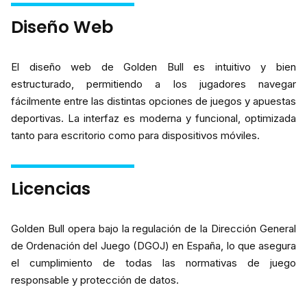
Diseño Web
El diseño web de Golden Bull es intuitivo y bien
estructurado, permitiendo a los jugadores navegar
fácilmente entre las distintas opciones de juegos y apuestas
deportivas. La interfaz es moderna y funcional, optimizada
tanto para escritorio como para dispositivos móviles.
Licencias
Golden Bull opera bajo la regulación de la Dirección General
de Ordenación del Juego (DGOJ) en España, lo que asegura
el cumplimiento de todas las normativas de juego
responsable y protección de datos.