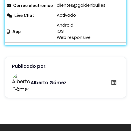
clientes@goldenbull.es
Correo electrónico
Activado
Live Chat
Android
IOS
App
Web responsive
Publicado por:
Alberto Gómez