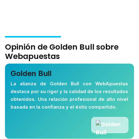
Opinión de Golden Bull sobre
Webapuestas
Golden Bull
La alianza de Golden Bull con WebApuestas
destaca por su rigor y la calidad de los resultados
obtenidos. Una relación profesional de alto nivel
basada en la confianza y el éxito compartido.