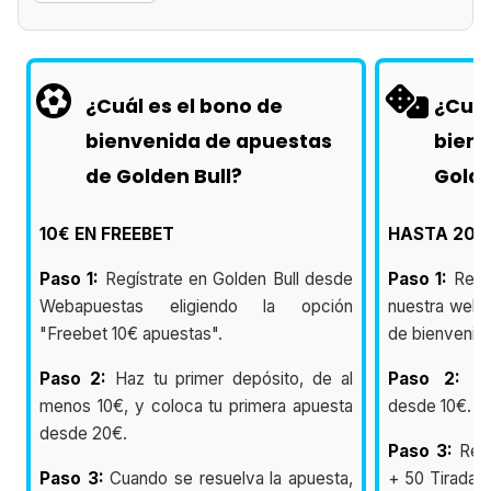
¿Cuál es el bono de
¿Cuál
bienvenida de apuestas
bienv
de Golden Bull?
Golde
10€ EN FREEBET
HASTA 200€
Paso 1:
Regístrate en Golden Bull desde
Paso 1:
Regís
Webapuestas eligiendo la opción
nuestra web 
"Freebet 10€ apuestas".
de bienvenida
Paso 2:
Haz tu primer depósito, de al
Paso 2:
Rea
menos 10€, y coloca tu primera apuesta
desde 10€.
desde 20€.
Paso 3:
Reci
Paso 3:
Cuando se resuelva la apuesta,
+ 50 Tiradas