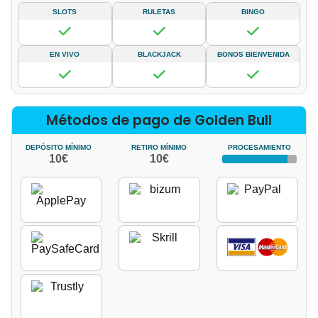
SLOTS
RULETAS
BINGO
EN VIVO
BLACKJACK
BONOS BIENVENIDA
Métodos de pago de Golden Bull
DEPÓSITO MÍNIMO
RETIRO MÍNIMO
PROCESAMIENTO
10€
10€