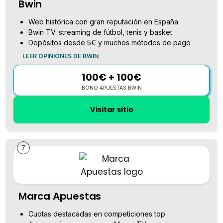
Bwin
Web histórica con gran reputación en España
Bwin TV: streaming de fútbol, tenis y basket
Depósitos desde 5€ y muchos métodos de pago
LEER OPINIONES DE BWIN
100€ + 100€
BONO APUESTAS BWIN
Visitar sitio
7
Marca Apuestas
Cuotas destacadas en competiciones top