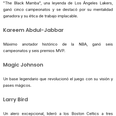
"The Black Mamba", una leyenda de Los Ángeles Lakers,
ganó cinco campeonatos y se destacó por su mentalidad
ganadora y su ética de trabajo implacable.
Kareem Abdul-Jabbar
Máximo anotador histórico de la NBA, ganó seis
campeonatos y seis premios MVP.
Magic Johnson
Un base legendario que revolucionó el juego con su visión y
pases mágicos.
Larry Bird
Un alero excepcional, lideró a los Boston Celtics a tres