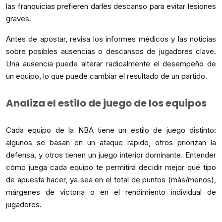
las franquicias prefieren darles descanso para evitar lesiones
graves.
Antes de apostar, revisa los informes médicos y las noticias
sobre posibles ausencias o descansos de jugadores clave.
Una ausencia puede alterar radicalmente el desempeño de
un equipo, lo que puede cambiar el resultado de un partido.
Analiza el estilo de juego de los equipos
Cada equipo de la NBA tiene un estilo de juego distinto:
algunos se basan en un ataque rápido, otros priorizan la
defensa, y otros tienen un juego interior dominante. Entender
cómo juega cada equipo te permitirá decidir mejor qué tipo
de apuesta hacer, ya sea en el total de puntos (más/menos),
márgenes de victoria o en el rendimiento individual de
jugadores.