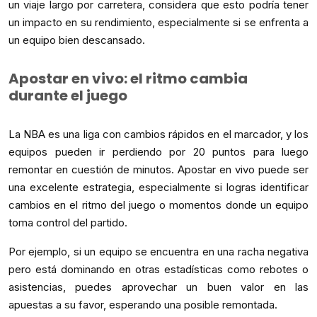
un viaje largo por carretera, considera que esto podría tener
un impacto en su rendimiento, especialmente si se enfrenta a
un equipo bien descansado.
Apostar en vivo: el ritmo cambia
durante el juego
La NBA es una liga con cambios rápidos en el marcador, y los
equipos pueden ir perdiendo por 20 puntos para luego
remontar en cuestión de minutos. Apostar en vivo puede ser
una excelente estrategia, especialmente si logras identificar
cambios en el ritmo del juego o momentos donde un equipo
toma control del partido.
Por ejemplo, si un equipo se encuentra en una racha negativa
pero está dominando en otras estadísticas como rebotes o
asistencias, puedes aprovechar un buen valor en las
apuestas a su favor, esperando una posible remontada.