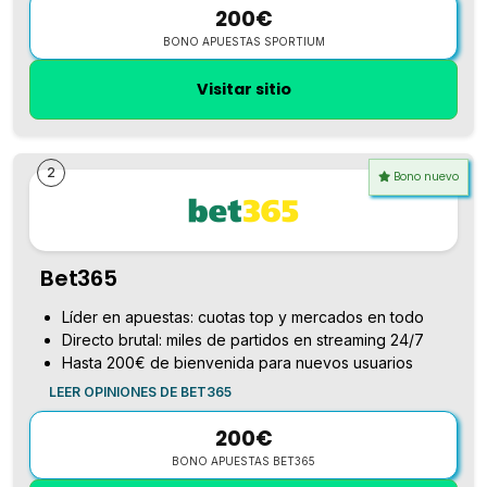
200€
BONO APUESTAS SPORTIUM
Visitar sitio
2
Bono nuevo
Bet365
Líder en apuestas: cuotas top y mercados en todo
Directo brutal: miles de partidos en streaming 24/7
Hasta 200€ de bienvenida para nuevos usuarios
LEER OPINIONES DE BET365
200€
BONO APUESTAS BET365