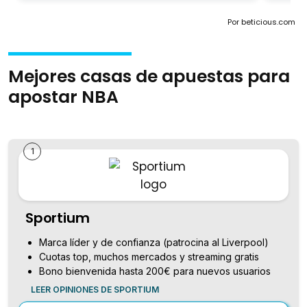
Por beticious.com
Mejores casas de apuestas para
apostar NBA
1
Sportium
Marca líder y de confianza (patrocina al Liverpool)
Cuotas top, muchos mercados y streaming gratis
Bono bienvenida hasta 200€ para nuevos usuarios
LEER OPINIONES DE SPORTIUM