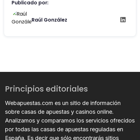
Publicado por:
Raúl González
Principios editoriales
Webapuestas.com es un sitio de información
sobre casas de apuestas y casinos online.
Analizamos y comparamos los servicios ofrecidos
por todas las casas de apuestas reguladas en
España. Es decir que sólo encontrarás sitios