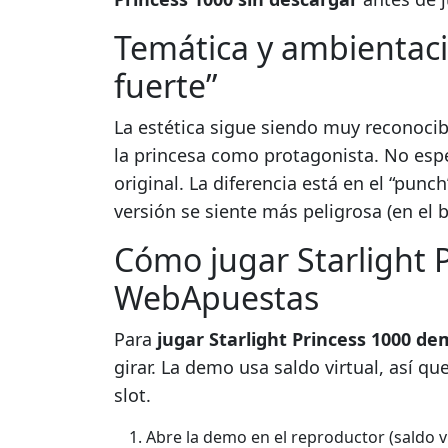
Temática y ambientaci
fuerte”
La estética sigue siendo muy reconocibl
la princesa como protagonista. No espe
original. La diferencia está en el “pun
versión se siente más peligrosa (en el 
Cómo jugar Starlight 
WebApuestas
Para
jugar Starlight Princess 1000 de
girar. La demo usa saldo virtual, así qu
slot.
Abre la demo en el reproductor (saldo vi