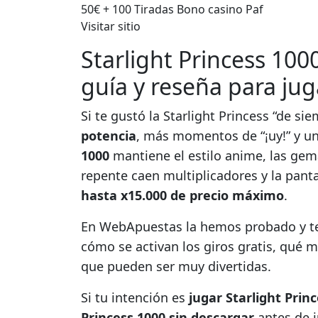
50€ + 100 Tiradas
Bono casino Paf
Visitar sitio
Starlight Princess 100
guía y reseña para jug
Si te gustó la Starlight Princess “de si
potencia
, más momentos de “¡uy!” y 
1000
mantiene el estilo anime, las gema
repente caen multiplicadores y la panta
hasta x15.000 de precio máximo
.
En WebApuestas la hemos probado y te 
cómo se activan los giros gratis, qué m
que pueden ser muy divertidas.
Si tu intención es
jugar Starlight Prin
Princess 1000 sin descargar
antes de j