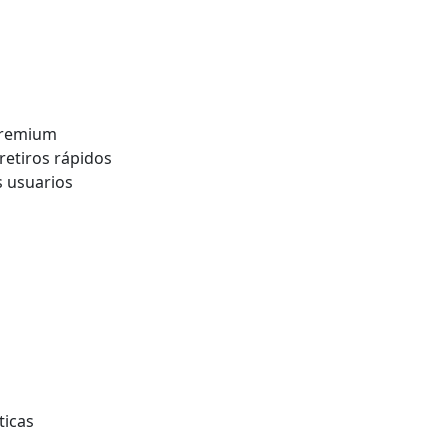
 premium
retiros rápidos
s usuarios
ticas