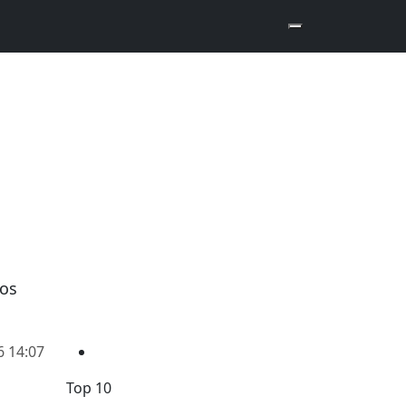
mos
6 14:07
Top 10