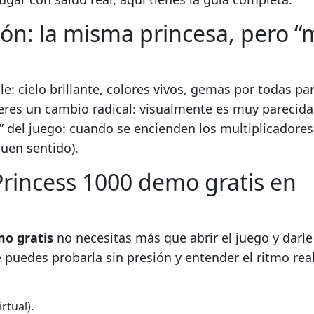
ón: la misma princesa, pero “
e: cielo brillante, colores vivos, gemas por todas par
res un cambio radical: visualmente es muy parecida 
ch” del juego: cuando se encienden los multiplicadores
buen sentido).
Princess 1000 demo gratis en
mo gratis
no necesitas más que abrir el juego y darle
e puedes probarla sin presión y entender el ritmo real
rtual).