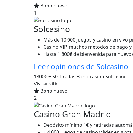
Bono nuevo
1
Solcasino
Más de 10.000 juegos y casino en vivo
Casino VIP, muchos métodos de pago y 
Hasta 1.800€ de bienvenida para nuevo
Leer opiniones de Solcasino
1800€ + 50 Tiradas
Bono casino Solcasino
Visitar sitio
Bono nuevo
2
Casino Gran Madrid
Depósito mínimo 1€ y retiradas automá
+ 4.000 juegos de casino y líder en slots