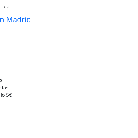
enida
an Madrid
s
adas
olo 5€