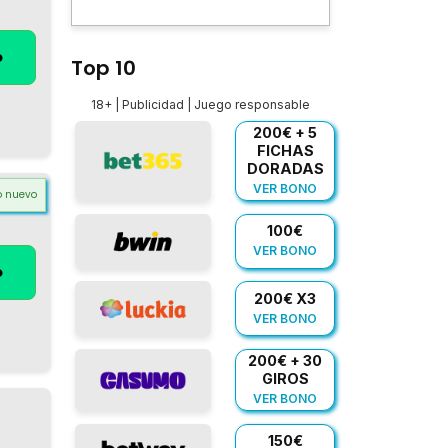
o
Top 10
18+ | Publicidad | Juego responsable
200€ + 5
FICHAS
DORADAS
VER BONO
 nuevo
100€
VER BONO
o
200€ X3
VER BONO
200€ + 30
GIROS
VER BONO
150€