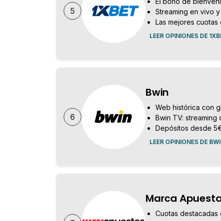
El bono de bienveni
5
Streaming en vivo y
Las mejores cuotas
LEER OPINIONES DE 1X
Bwin
Web histórica con g
6
Bwin TV: streaming d
Depósitos desde 5
LEER OPINIONES DE BW
Marca Apuest
Cuotas destacadas 