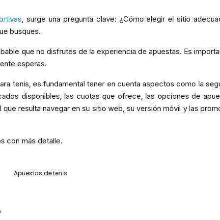
rtivas
, surge una pregunta clave: ¿Cómo elegir el sitio adecu
que busques.
robable que no disfrutes de la experiencia de apuestas. Es import
mente esperas.
para tenis, es fundamental tener en cuenta aspectos como la seg
ercados disponibles, las cuotas que ofrece, las opciones de apu
il que resulta navegar en su sitio web, su versión móvil y las pro
s con más detalle.
Apuestas de tenis
o