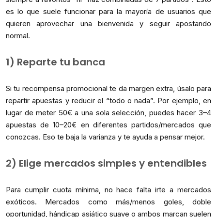
es lo que suele funcionar para la mayoría de usuarios que
quieren aprovechar una bienvenida y seguir apostando
normal.
1) Reparte tu banca
Si tu recompensa promocional te da margen extra, úsalo para
repartir apuestas y reducir el “todo o nada”. Por ejemplo, en
lugar de meter 50€ a una sola selección, puedes hacer 3–4
apuestas de 10–20€ en diferentes partidos/mercados que
conozcas. Eso te baja la varianza y te ayuda a pensar mejor.
2) Elige mercados simples y entendibles
Para cumplir cuota mínima, no hace falta irte a mercados
exóticos. Mercados como más/menos goles, doble
oportunidad, hándicap asiático suave o ambos marcan suelen