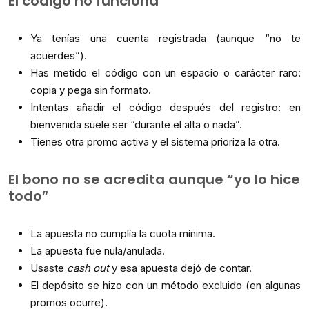
El código no funciona
Ya tenías una cuenta registrada (aunque “no te
acuerdes”).
Has metido el código con un espacio o carácter raro:
copia y pega sin formato.
Intentas añadir el código después del registro: en
bienvenida suele ser “durante el alta o nada”.
Tienes otra promo activa y el sistema prioriza la otra.
El bono no se acredita aunque “yo lo hice
todo”
La apuesta no cumplía la cuota mínima.
La apuesta fue nula/anulada.
Usaste
cash out
y esa apuesta dejó de contar.
El depósito se hizo con un método excluido (en algunas
promos ocurre).