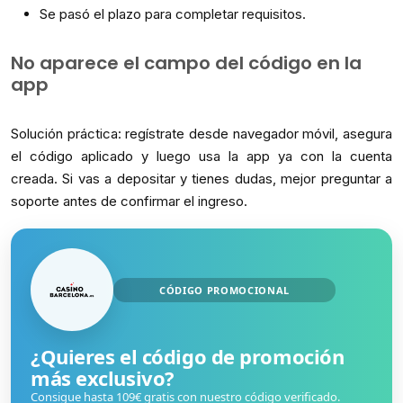
Se pasó el plazo para completar requisitos.
No aparece el campo del código en la
app
Solución práctica: regístrate desde navegador móvil, asegura
el código aplicado y luego usa la app ya con la cuenta
creada. Si vas a depositar y tienes dudas, mejor preguntar a
soporte antes de confirmar el ingreso.
CÓDIGO PROMOCIONAL
¿Quieres el código de promoción
más exclusivo?
Consigue hasta 109€ gratis con nuestro código verificado.