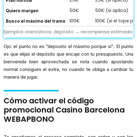
25€
25€ (si aplica)
Plan normal
50€
50€ (si aplica)
Quiero margen
100€
100€ (si el tope p
Busco el máximo del tramo
Ejemplos orientativos: depósito → recompensa estimada →
Ojo: el punto no es “deposito el máximo porque sí”. El punto
es que elijas el depósito que encaje con tu presupuesto. Una
bienvenida bien aprovechada se nota cuando apostando
normal consigues el extra, no cuando te obliga a cambiar tu
manera de jugar.
Cómo activar el código
promocional Casino Barcelona
WEBAPBONO
Te enseñamos el proceso completo, con orden y con los