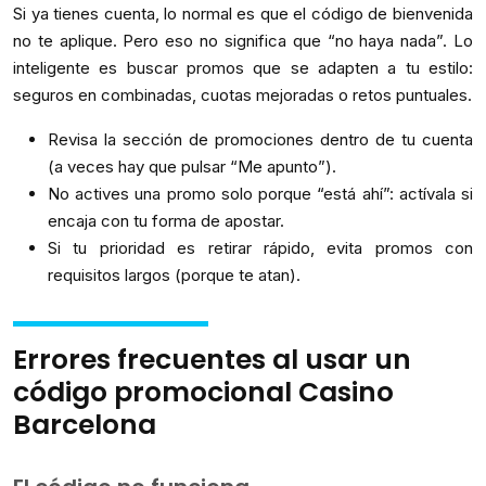
Si ya tienes cuenta, lo normal es que el código de bienvenida
no te aplique. Pero eso no significa que “no haya nada”. Lo
inteligente es buscar promos que se adapten a tu estilo:
seguros en combinadas, cuotas mejoradas o retos puntuales.
Revisa la sección de promociones dentro de tu cuenta
(a veces hay que pulsar “Me apunto”).
No actives una promo solo porque “está ahí”: actívala si
encaja con tu forma de apostar.
Si tu prioridad es retirar rápido, evita promos con
requisitos largos (porque te atan).
Errores frecuentes al usar un
código promocional Casino
Barcelona