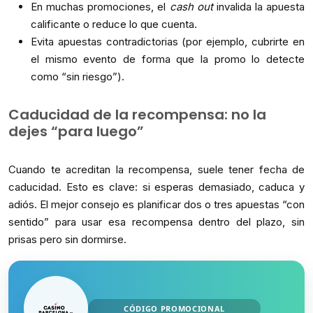
En muchas promociones, el
cash out
invalida la apuesta
calificante o reduce lo que cuenta.
Evita apuestas contradictorias (por ejemplo, cubrirte en
el mismo evento de forma que la promo lo detecte
como “sin riesgo”).
Caducidad de la recompensa: no la
dejes “para luego”
Cuando te acreditan la recompensa, suele tener fecha de
caducidad. Esto es clave: si esperas demasiado, caduca y
adiós. El mejor consejo es planificar dos o tres apuestas “con
sentido” para usar esa recompensa dentro del plazo, sin
prisas pero sin dormirse.
CÓDIGO PROMOCIONAL