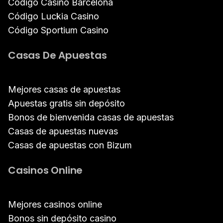
Código Casino Barcelona
Código Luckia Casino
Código Sportium Casino
Casas De Apuestas
Mejores casas de apuestas
Apuestas gratis sin depósito
Bonos de bienvenida casas de apuestas
Casas de apuestas nuevas
Casas de apuestas con Bizum
Casinos Online
Mejores casinos online
Bonos sin depósito casino