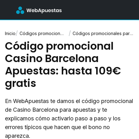
Inicio
Códigos promocionales de apuestas y casinos
Códigos promocionales para casas de apuestas en España
Código promocional
Casino Barcelona
Apuestas: hasta 109€
gratis
En WebApuestas te damos el código promocional
de Casino Barcelona para apuestas y te
explicamos cómo activarlo paso a paso y los
errores típicos que hacen que el bono no
aparezca.