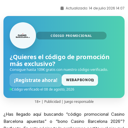
Actualizado: 14 de julio 2026 14:07
CÓDIGO PROMOCIONAL
¿Quieres el código de promoción
más exclusivo?
Consigue hasta 109€ gratis con nuestro código verificado.
¡Regístrate ahora!
⧉
WEBAPBONO
Código verificado el 08 de agosto, 2026
18+ | Publicidad | Juego responsable
¿Has llegado aquí buscando “código promocional Casino
Barcelona apuestas” o “bono Casino Barcelona 2026”?