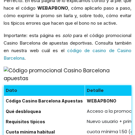
Perfecto. En esta página te lo explicamos cortito y al pie: qué
hace el código
WEBAPBONO
, cómo aplicarlo paso a paso,
cómo exprimir la promo sin liarla y, sobre todo, cómo evitar
los típicos errores que hacen que el bono no se active.
Importante: esta página es
solo
para el código promocional
Casino Barcelona de apuestas deportivas. Consulta también
en nuestra web cuál es el
código de casino de Casino
Barcelona
.
Dato
Detalle
Código Casino Barcelona Apuestas
WEBAPBONO
Acceso a la promoció
Qué desbloquea
Nuevo usuario + prim
Requisitos típicos
cuota mínima 1.50 (or
Cuota mínima habitual