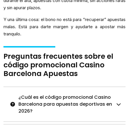
durante el alta, apuestas con cuota mínima, sin acciones raras
y sin apurar plazos.
Y una última cosa: el bono no está para “recuperar” apuestas
malas. Está para darte margen y ayudarte a apostar más
tranquilo.
Preguntas frecuentes sobre el
código promocional Casino
Barcelona Apuestas
¿Cuál es el código promocional Casino
Barcelona para apuestas deportivas en
2026?