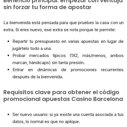
Beneficio principal: empezar con ventaja
sin forzar tu forma de apostar
La bienvenida está pensada para que pruebes la casa con un
extra. Si eres nuevo, ese extra se nota porque te permite:
Repartir tu presupuesto en varias apuestas en lugar de
jugártelo todo a una.
Probar mercados típicos (1X2, más/menos, ambos
marcan, hándicaps) sin tanta presión.
Entrar en dinámicas de promociones recurrentes
después de la bienvenida.
Requisitos clave para obtener el código
promocional apuestas Casino Barcelona
Ser nuevo usuario: si ya existe una cuenta asociada a tus
datos, lo normal es que no aplique.