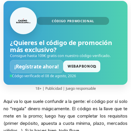
CÓDIGO PROMOCIONAL
¿Quieres el código de promoción
más exclusivo?
Consigue hasta 109€ gratis con nuestro código verificado.
¡Regístrate ahora!
⧉
WEBAPBONO
Código verificado el 08 de agosto, 2026
18+ | Publicidad | Juego responsable
Aquí va lo que suele confundir a la gente: el código por sí solo
no “regala” dinero mágicamente. El código es la llave que te
mete en la promo; luego hay que completar los requisitos
(primer depósito, apuesta a cuota mínima, plazo, mercados
válidos…). Si lo haces bien, todo fluye.