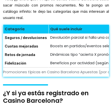
sacar músculo con promos recurrentes. No te pongo un
catálogo infinito: te dejo las categorías que más interesan al
usuario real.
Categoría
Qué suele incluir
Devolución parcial si falla una
Seguros / devoluciones
Boosts en partidos/eventos sele
Cuotas mejoradas
Dinámicas tipo “acierta X pronóst
Retos de jornada
Beneficios por actividad (según
Fidelización
Promociones típicas en Casino Barcelona Apuestas (por c
¿Y si ya estás registrado en
Casino Barcelona?