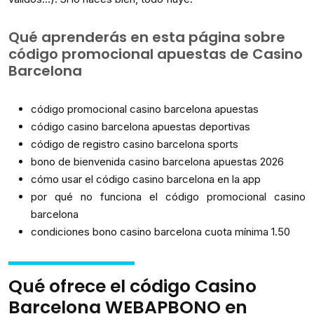
Qué aprenderás en esta página sobre
código promocional apuestas de Casino
Barcelona
código promocional casino barcelona apuestas
código casino barcelona apuestas deportivas
código de registro casino barcelona sports
bono de bienvenida casino barcelona apuestas 2026
cómo usar el código casino barcelona en la app
por qué no funciona el código promocional casino
barcelona
condiciones bono casino barcelona cuota mínima 1.50
Qué ofrece el código Casino
Barcelona WEBAPBONO en