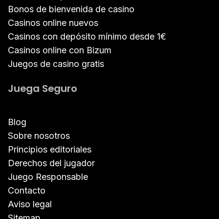
Bonos de bienvenida de casino
Casinos online nuevos
Casinos con depósito mínimo desde 1€
Casinos online con Bizum
Juegos de casino gratis
Juega Seguro
Blog
Sobre nosotros
Principios editoriales
Derechos del jugador
Juego Responsable
Contacto
Aviso legal
Sitemap