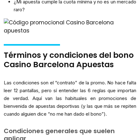
¿Mi apuesta cumple la cuota mínima y no es un mercado
raro?
Términos y condiciones del bono
Casino Barcelona Apuestas
Las condiciones son el “contrato” de la promo. No hace falta
leer 12 pantallas, pero sí entender las 6 reglas que importan
de verdad. Aquí van las habituales en promociones de
bienvenida de apuestas deportivas (y las que más se repiten
cuando alguien dice “no me han dado el bono”).
Condiciones generales que suelen
aplicar