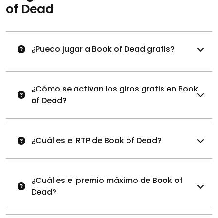
of Dead
¿Puedo jugar a Book of Dead gratis?
¿Cómo se activan los giros gratis en Book
of Dead?
¿Cuál es el RTP de Book of Dead?
¿Cuál es el premio máximo de Book of
Dead?