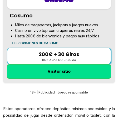
Casumo
Miles de tragaperras, jackpots y juegos nuevos
Casino en vivo top con crupieres reales 24/7
Hasta 200€ de bienvenida y pagos muy rápidos
LEER OPINIONES DE CASUMO
200€ + 30 Giros
BONO CASINO CASUMO
Visitar sitio
18+ | Publicidad | Juego responsable
Estos operadores ofrecen depósitos mínimos accesibles y la
posibilidad de jugar desde ordenador, móvil o tablet, con la