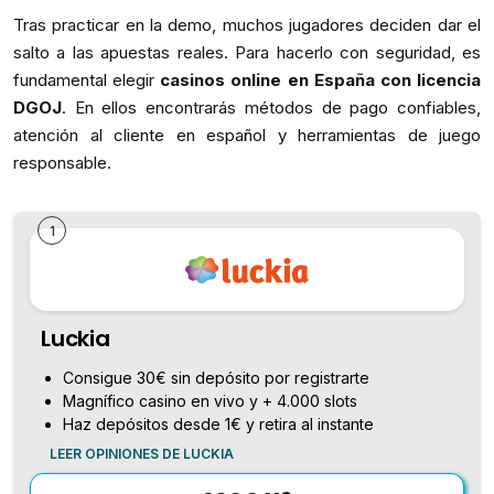
Tras practicar en la demo, muchos jugadores deciden dar el
salto a las apuestas reales. Para hacerlo con seguridad, es
fundamental elegir
casinos online en España con licencia
DGOJ
. En ellos encontrarás métodos de pago confiables,
atención al cliente en español y herramientas de juego
responsable.
1
Luckia
Consigue 30€ sin depósito por registrarte
Magnífico casino en vivo y + 4.000 slots
Haz depósitos desde 1€ y retira al instante
LEER OPINIONES DE LUCKIA