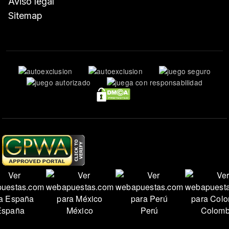
Aviso legal
Sitemap
Selector Pais
España
México
Perú
Colomb