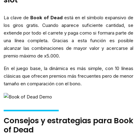
La clave de
Book of Dead
está en el símbolo expansivo de
los giros gratis. Cuando aparece suficiente cantidad, se
extiende por todo el carrete y paga como si formara parte de
una línea completa. Gracias a esta función es posible
alcanzar las combinaciones de mayor valor y acercarse al
premio máximo de x5.000.
En el juego base, la dinámica es más simple, con 10 líneas
clásicas que ofrecen premios más frecuentes pero de menor
tamaño en comparación con el bono.
Consejos y estrategias para Book
of Dead