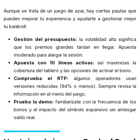
Aunque se trata de un juego de azar, hay ciertas pautas que
pueden mejorar tu experiencia y ayudarte a gestionar mejor
tu bankroll:
Gestión del presupuesto:
la volatilidad alta significa
que los premios grandes tardan en llegar. Apuesta
moderado para alargar la sesión.
Apuesta con 10 líneas activas:
así maximizas la
cobertura del tablero y las opciones de activar el bono.
Comprueba el RTP:
algunos operadores usan
versiones reducidas (94% o menos). Siempre revisa la
información en el menú del juego.
Prueba la demo:
familiarízate con la frecuencia de los
bonos y el impacto del símbolo expansivo sin arriesgar
saldo real.