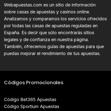
Webapuestas.com es un sitio de información
sobre casas de apuestas y casinos online.
Analizamos y comparamos los servicios ofrecidos
por todas las casas de apuestas reguladas en
España. Es decir que sólo encontrarás sitios
legales y de confianza en nuestra página.
También, ofrecemos guías de apuestas para que
puedas mejorar el rendimiento de tus apuestas.
Códigos Promocionales
Código Bet365 Apuestas
Código Sportium Apuestas