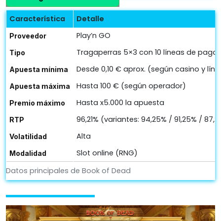
Característica
Detalle
Play’n GO
Proveedor
Tragaperras 5×3 con 10 líneas de pago 
Tipo
Desde 0,10 € aprox. (según casino y líne
Apuesta mínima
Hasta 100 € (según operador)
Apuesta máxima
Hasta x5.000 la apuesta
Premio máximo
96,21% (variantes: 94,25% / 91,25% / 87,
RTP
Alta
Volatilidad
Slot online (RNG)
Modalidad
Datos principales de Book of Dead