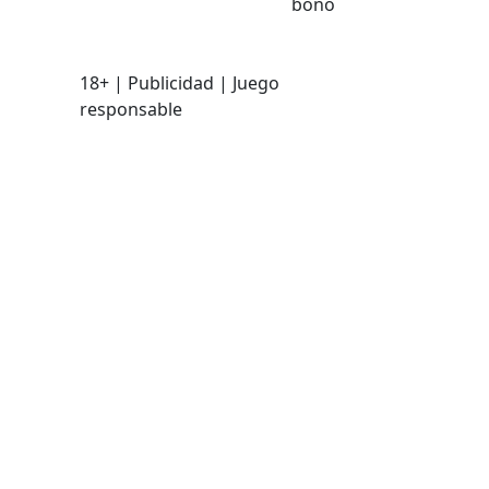
bono
18+ | Publicidad | Juego
responsable