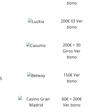
bono
200€ X3
Ver
bono
200€ + 30
Giros
Ver
bono
150€
Ver
VS
bono
60€ + 200€
Ver bono