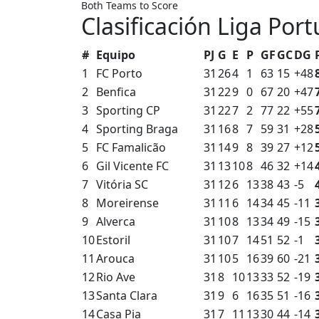
Both Teams to Score
Clasificación Liga Port
#
Equipo
PJ
G
E
P
GF
GC
DG
1
FC Porto
31
26
4
1
63
15
+48
2
Benfica
31
22
9
0
67
20
+47
3
Sporting CP
31
22
7
2
77
22
+55
4
Sporting Braga
31
16
8
7
59
31
+28
5
FC Famalicão
31
14
9
8
39
27
+12
6
Gil Vicente FC
31
13
10
8
46
32
+14
7
Vitória SC
31
12
6
13
38
43
-5
8
Moreirense
31
11
6
14
34
45
-11
9
Alverca
31
10
8
13
34
49
-15
10
Estoril
31
10
7
14
51
52
-1
11
Arouca
31
10
5
16
39
60
-21
12
Rio Ave
31
8
10
13
33
52
-19
13
Santa Clara
31
9
6
16
35
51
-16
14
Casa Pia
31
7
11
13
30
44
-14