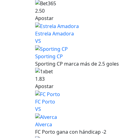
2.50
Apostar
Estrela Amadora
VS
Sporting CP
Sporting CP marca más de 2.5 goles
1.83
Apostar
FC Porto
VS
Alverca
FC Porto gana con hándicap -2