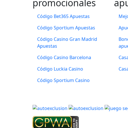
promocionales
ap
Código Bet365 Apuestas
Mejo
Código Sportium Apuestas
Apue
Código Casino Gran Madrid
Bono
Apuestas
apu
Código Casino Barcelona
Casa
Código Luckia Casino
Cas
Código Sportium Casino