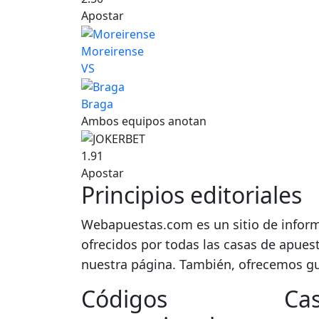
Apostar
Moreirense
VS
Braga
Ambos equipos anotan
1.91
Apostar
Principios editoriales
Webapuestas.com es un sitio de inform
ofrecidos por todas las casas de apuest
nuestra página. También, ofrecemos gu
Códigos
Ca