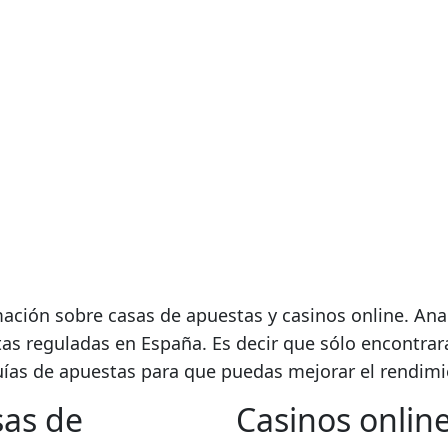
ación sobre casas de apuestas y casinos online. An
as reguladas en España. Es decir que sólo encontrará
ías de apuestas para que puedas mejorar el rendimi
sas de
Casinos onlin