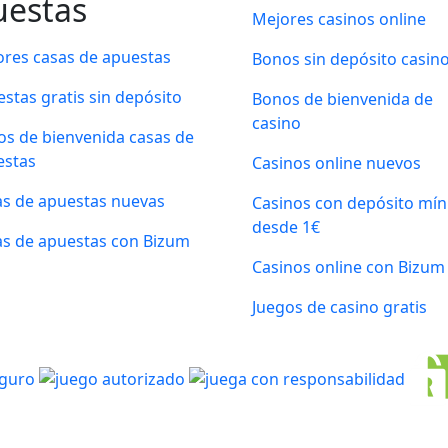
uestas
Mejores casinos online
res casas de apuestas
Bonos sin depósito casin
stas gratis sin depósito
Bonos de bienvenida de
casino
s de bienvenida casas de
estas
Casinos online nuevos
s de apuestas nuevas
Casinos con depósito mí
desde 1€
as de apuestas con Bizum
Casinos online con Bizum
Juegos de casino gratis