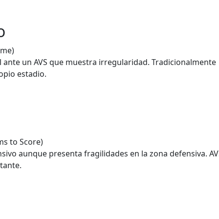
o
ime)
l ante un AVS que muestra irregularidad. Tradicionalmente
pio estadio.
s to Score)
ivo aunque presenta fragilidades en la zona defensiva. A
tante.