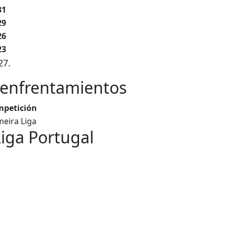
31
29
26
23
27.
 enfrentamientos
petición
meira Liga
Liga Portugal