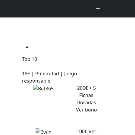
Top 10
18+ | Publicidad | Juego
responsable
200€ + 5
Fichas
Doradas
Ver bono
100€
Ver