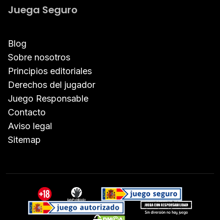
Juega Seguro
Blog
Sobre nosotros
Principios editoriales
Derechos del jugador
Juego Responsable
Contacto
Aviso legal
Sitemap