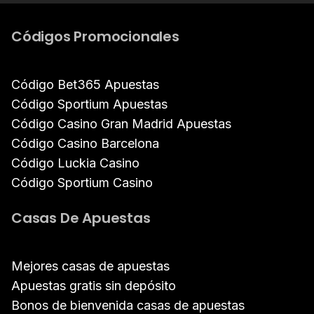
Códigos Promocionales
Código Bet365 Apuestas
Código Sportium Apuestas
Código Casino Gran Madrid Apuestas
Código Casino Barcelona
Código Luckia Casino
Código Sportium Casino
Casas De Apuestas
Mejores casas de apuestas
Apuestas gratis sin depósito
Bonos de bienvenida casas de apuestas