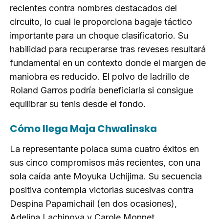
recientes contra nombres destacados del
circuito, lo cual le proporciona bagaje táctico
importante para un choque clasificatorio. Su
habilidad para recuperarse tras reveses resultará
fundamental en un contexto donde el margen de
maniobra es reducido. El polvo de ladrillo de
Roland Garros podría beneficiarla si consigue
equilibrar su tenis desde el fondo.
Cómo llega Maja Chwalinska
La representante polaca suma cuatro éxitos en
sus cinco compromisos más recientes, con una
sola caída ante Moyuka Uchijima. Su secuencia
positiva contempla victorias sucesivas contra
Despina Papamichail (en dos ocasiones),
Adelina Lachinova y Carole Monnet,