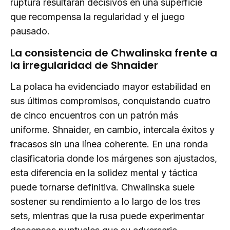
ruptura resultarán decisivos en una superficie
que recompensa la regularidad y el juego
pausado.
La consistencia de Chwalinska frente a
la irregularidad de Shnaider
La polaca ha evidenciado mayor estabilidad en
sus últimos compromisos, conquistando cuatro
de cinco encuentros con un patrón más
uniforme. Shnaider, en cambio, intercala éxitos y
fracasos sin una línea coherente. En una ronda
clasificatoria donde los márgenes son ajustados,
esta diferencia en la solidez mental y táctica
puede tornarse definitiva. Chwalinska suele
sostener su rendimiento a lo largo de los tres
sets, mientras que la rusa puede experimentar