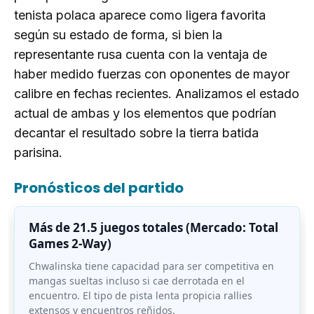
tenista polaca aparece como ligera favorita
según su estado de forma, si bien la
representante rusa cuenta con la ventaja de
haber medido fuerzas con oponentes de mayor
calibre en fechas recientes. Analizamos el estado
actual de ambas y los elementos que podrían
decantar el resultado sobre la tierra batida
parisina.
Pronósticos del partido
Más de 21.5 juegos totales (Mercado: Total
Games 2-Way)
Chwalinska tiene capacidad para ser competitiva en
mangas sueltas incluso si cae derrotada en el
encuentro. El tipo de pista lenta propicia rallies
extensos y encuentros reñidos.