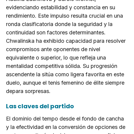
evidenciando estabilidad y constancia en su
rendimiento. Este impulso resulta crucial en una
ronda clasificatoria donde la seguridad y la
continuidad son factores determinantes.
Chwalinska ha exhibido capacidad para resolver
compromisos ante oponentes de nivel
equivalente o superior, lo que refleja una
mentalidad competitiva sólida. Su progresión
ascendente la sitúa como ligera favorita en este
duelo, aunque el tenis femenino de élite siempre
depara sorpresas.
Las claves del partido
El dominio del tempo desde el fondo de cancha
y la efectividad en la conversión de opciones de