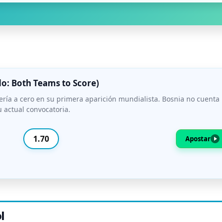
: Both Teams to Score)
ría a cero en su primera aparición mundialista. Bosnia no cuenta
u actual convocatoria.
1.70
Apostar
l