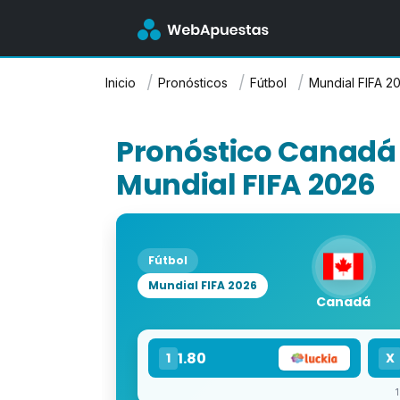
Inicio
Pronósticos
Fútbol
Mundial FIFA 2
Pronóstico Canadá 
Mundial FIFA 2026
Fútbol
Mundial FIFA 2026
Canadá
1.80
1
X
1