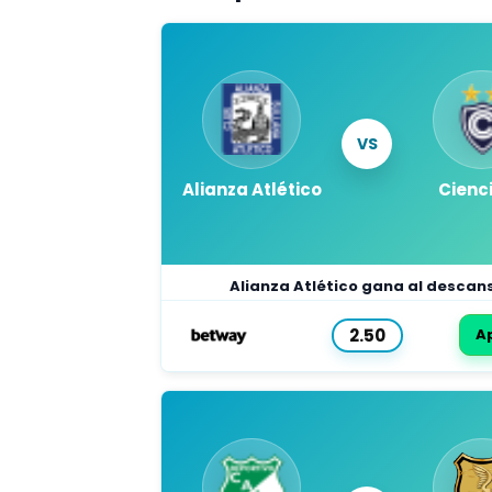
VS
Alianza Atlético
Cienc
Alianza Atlético gana al descan
2.50
A