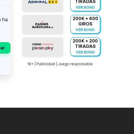
TIRADAS
VER BONO
200€ + 600
o ha
GIROS
VER BONO
200€ + 200
TIRADAS
tar
VER BONO
18+ | Publicidad | Juego responsable