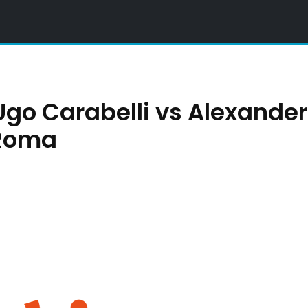
Ugo Carabelli vs Alexander
 Roma