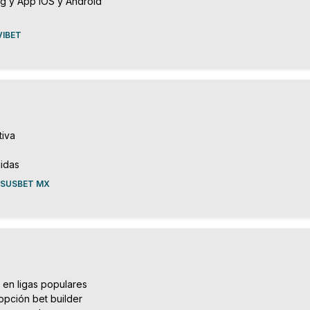
ng y App iOS y Android
VIBET
tiva
uidas
RSUSBET MX
 en ligas populares
opción bet builder