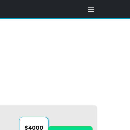
$4000