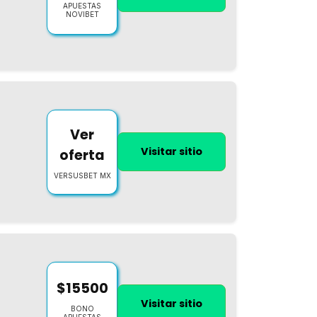
APUESTAS
NOVIBET
Ver
Visitar sitio
oferta
VERSUSBET MX
$15500
Visitar sitio
BONO