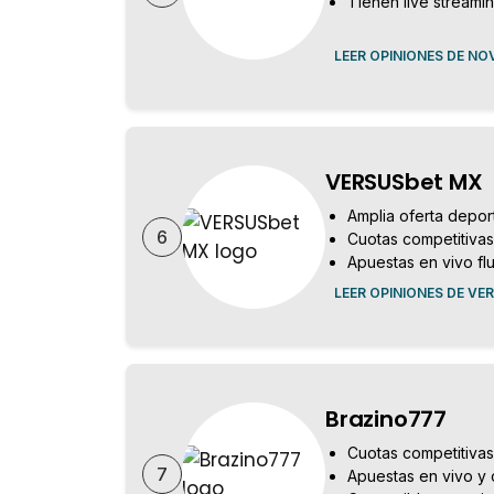
Tienen live streami
LEER OPINIONES DE NO
VERSUSbet MX
Amplia oferta depor
6
Cuotas competitivas
Apuestas en vivo fl
LEER OPINIONES DE VE
Brazino777
Cuotas competitivas
7
Apuestas en vivo y 