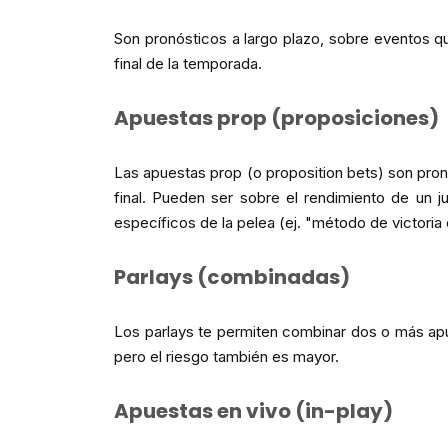
Son pronósticos a largo plazo, sobre eventos 
final de la temporada.
Apuestas prop (proposiciones)
Las apuestas prop (o proposition bets) son pro
final. Pueden ser sobre el rendimiento de un 
específicos de la pelea (ej. "método de victoria
Parlays (combinadas)
Los parlays te permiten combinar dos o más apu
pero el riesgo también es mayor.
Apuestas en vivo (in-play)