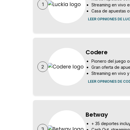
1
Streaming en vivo en
Casa de apuestas of
LEER OPINIONES DE LU
Codere
Pionero del juego on
2
Gran oferta de apue
Streaming en vivo y
LEER OPINIONES DE CO
Betway
+ 35 deportes incl
3
Cash Out, streaming