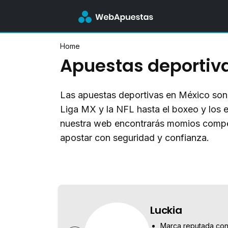
Home
Apuestas deportiv
Las apuestas deportivas en México son 
Liga MX y la NFL hasta el boxeo y los 
nuestra web encontrarás momios compet
apostar con seguridad y confianza.
Luckia
Marca reputada con