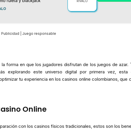
o ruleta y blackjack
RIVALO
VALO
| Publicidad | Juego responsable
la forma en que los jugadores disfrutan de los juegos de azar. 
s explorando este universo digital por primera vez, esta 
optimizar tu experiencia en los casinos online colombianos, que 
asino Online
ración con los casinos físicos tradicionales, estos son los bene