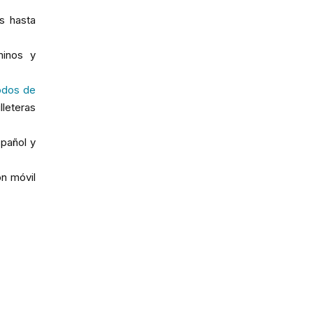
s hasta
minos y
dos de
lleteras
spañol y
ón móvil