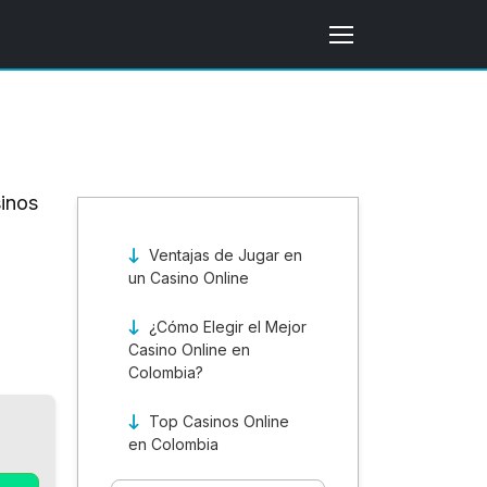
sinos
Ventajas de Jugar en
un Casino Online
¿Cómo Elegir el Mejor
Casino Online en
Colombia?
Top Casinos Online
en Colombia