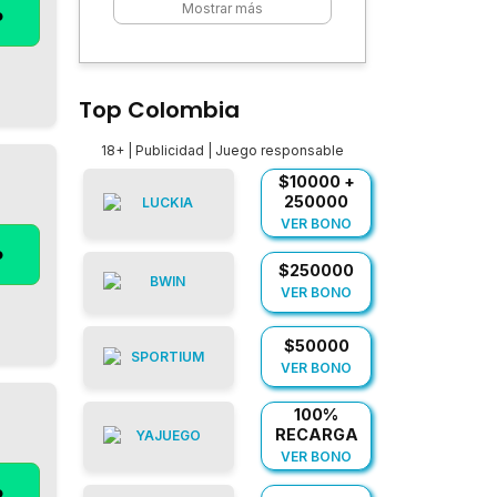
Mostrar más
o
Top Colombia
18+ | Publicidad | Juego responsable
$10000 +
250000
VER BONO
o
$250000
VER BONO
$50000
VER BONO
100%
RECARGA
VER BONO
o