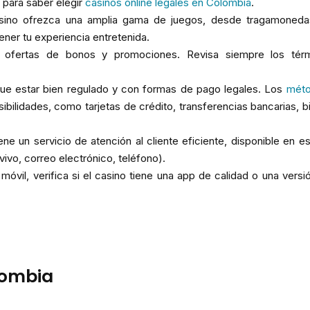
 para saber elegir
casinos online legales en Colombia
.
asino ofrezca una amplia gama de juegos, desde tragamoneda
ner tu experiencia entretenida.
 ofertas de bonos y promociones. Revisa siempre los tér
 que estar bien regulado y con formas de pago legales. Los
méto
ilidades, como tarjetas de crédito, transferencias bancarias, bi
ene un servicio de atención al cliente eficiente, disponible en e
ivo, correo electrónico, teléfono).
 móvil, verifica si el casino tiene una app de calidad o una versi
lombia