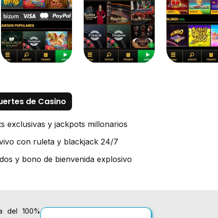
uertes de Casino
ts exclusivas y jackpots millonarios
vivo con ruleta y blackjack 24/7
dos y bono de bienvenida explosivo
a del 100%