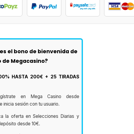
es el bono de bienvenida de
o de Megacasino?
00% HASTA 200€ + 25 TIRADAS
ístrate en Mega Casino desde
inicia sesión con tu usuario.
 la oferta en Selecciones Diarias y
depósito desde 10€.