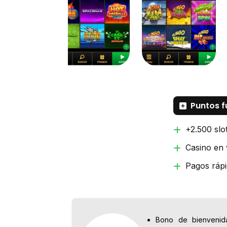
Puntos f
+2.500 slo
Casino en 
Pagos rápi
Bono de bienvenid