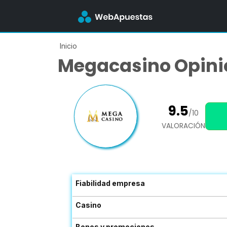
Inicio
Megacasino Opini
9.5
/10
VALORACIÓN
Fiabilidad empresa
Casino
Bonos y promociones