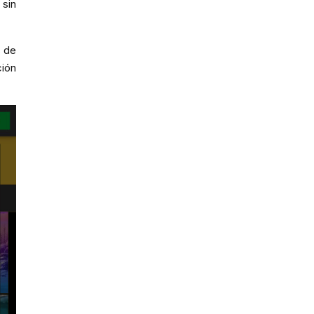
 sin
s de
ción