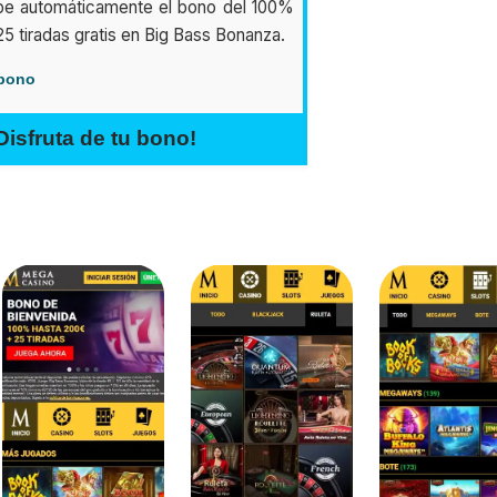
e automáticamente el bono del 100%
5 tiradas gratis en Big Bass Bonanza.
 bono
Disfruta de tu bono!