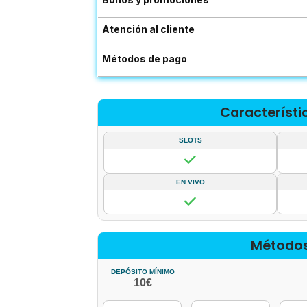
Atención al cliente
Métodos de pago
Característi
SLOTS
EN VIVO
Métodos
DEPÓSITO MÍNIMO
10€