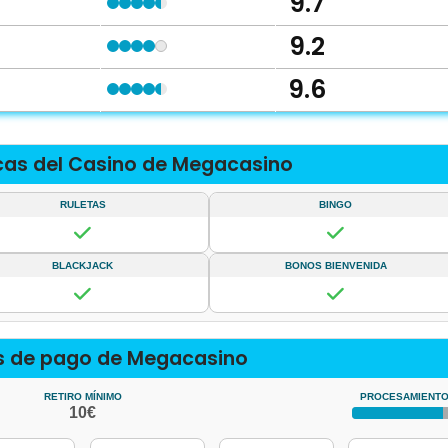
9.7
9.2
9.6
cas del Casino de Megacasino
RULETAS
BINGO
BLACKJACK
BONOS BIENVENIDA
 de pago de Megacasino
RETIRO MÍNIMO
PROCESAMIENT
10€