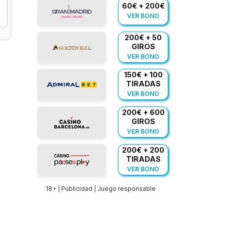
60€ + 200€
VER BONO
200€ + 50
GIROS
VER BONO
150€ + 100
TIRADAS
VER BONO
200€ + 600
GIROS
VER BONO
200€ + 200
TIRADAS
VER BONO
18+ | Publicidad | Juego responsable