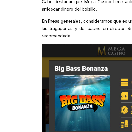
Cabe destacar que Mega Casino tiene activ
arriesgar dinero del bolsillo.
En líneas generales, consideramos que es un
las tragaperras y del casino en directo.
recomendada.