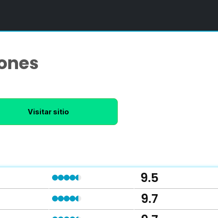
ones
Visitar sitio
9.5
9.7