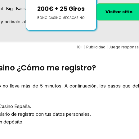
200€ + 25 Giros
lot Big Bass
Visitar sitio
BONO CASINO MEGACASINO
 actívalo al
18+ | Publicidad | Juego responsa
sino ¿Cómo me registro?
so no lleva más de 5 minutos. A continuación, los pasos que d
 Casino España.
lario de registro con tus datos personales.
un depósito.