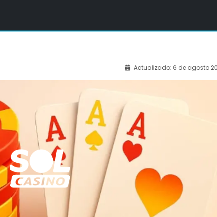
Actualizado: 6 de agosto 20