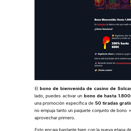
El
bono de bienvenida de casino de Solca
lado, puedes activar un
bono de hasta 1.800
una promoción específica de
50 tiradas grat
no empuja tanto un paquete conjunto de bono + 
aprovechar primero.
Esto encaja bastante bien con la nueva etapa 