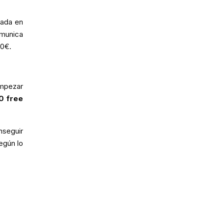
lada en
omunica
00€.
mpezar
0 free
nseguir
egún lo