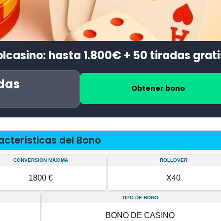
lcasino: hasta 1.800€ + 50 tiradas grati
adas
Obtener bono
acterísticas del Bono
CONVERSION MÁXIMA
ROLLOVER
1800 €
X40
TIPO DE BONO
BONO DE CASINO