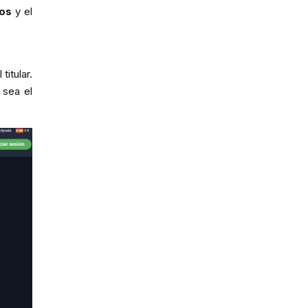
dos
y el
itular.
 sea el