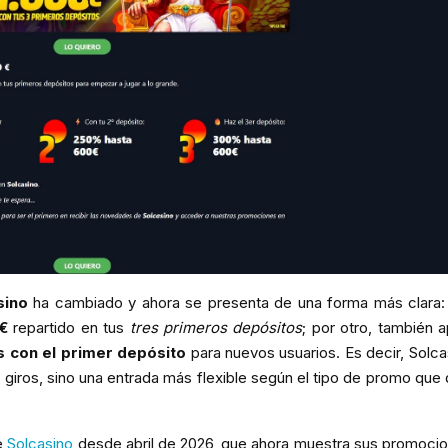
sino
ha cambiado y ahora se presenta de una forma más clara:
€
repartido en tus
tres primeros depósitos
; por otro, también 
is con el primer depósito
para nuevos usuarios. Es decir, Solca
giros, sino una entrada más flexible según el tipo de promo que 
de
Solcasino
desde abril de 2026, que ahora muestra sus promoci