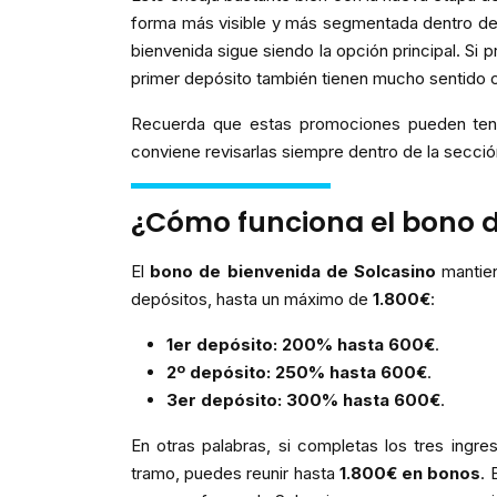
forma más visible y más segmentada dentro de la
bienvenida sigue siendo la opción principal. Si
primer depósito también tienen mucho sentido 
Recuerda que estas promociones pueden tener
conviene revisarlas siempre dentro de la secci
¿Cómo funciona el bono d
El
bono de bienvenida de Solcasino
mantien
depósitos, hasta un máximo de
1.800€
:
1er depósito:
200% hasta 600€
.
2º depósito:
250% hasta 600€
.
3er depósito:
300% hasta 600€
.
En otras palabras, si completas los tres ingr
tramo, puedes reunir hasta
1.800€ en bonos
. 