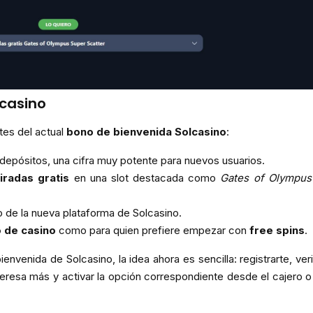
lcasino
tes del actual
bono de bienvenida Solcasino
:
 depósitos, una cifra muy potente para nuevos usuarios.
iradas gratis
en una slot destacada como
Gates of Olympus
 de la nueva plataforma de Solcasino.
 de casino
como para quien prefiere empezar con
free spins
.
venida de Solcasino, la idea ahora es sencilla: registrarte, verif
teresa más y activar la opción correspondiente desde el cajero 