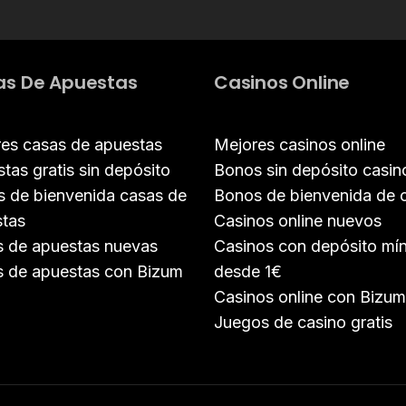
s De Apuestas
Casinos Online
es casas de apuestas
Mejores casinos online
tas gratis sin depósito
Bonos sin depósito casin
 de bienvenida casas de
Bonos de bienvenida de 
tas
Casinos online nuevos
 de apuestas nuevas
Casinos con depósito mí
 de apuestas con Bizum
desde 1€
Casinos online con Bizum
Juegos de casino gratis