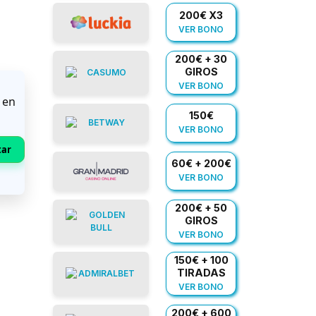
200€ X3
VER BONO
200€ + 30
GIROS
VER BONO
 en
150€
VER BONO
tar
60€ + 200€
VER BONO
200€ + 50
GIROS
VER BONO
150€ + 100
TIRADAS
VER BONO
200€ + 600