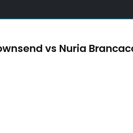
Townsend vs Nuria Brancac