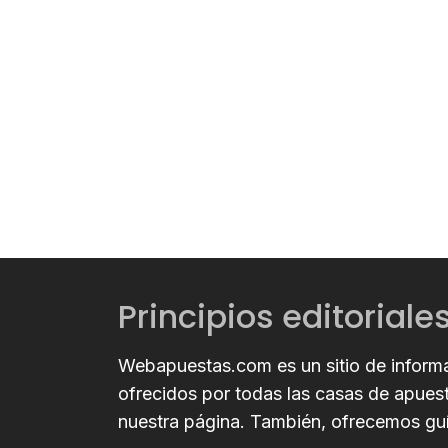
Principios editoriale
Webapuestas.com es un sitio de informa
ofrecidos por todas las casas de apuest
nuestra página. También, ofrecemos guí