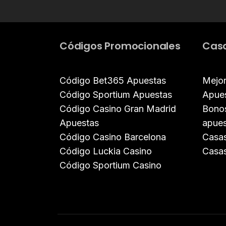
Códigos Promocionales
Casa
Código Bet365 Apuestas
Mejor
Código Sportium Apuestas
Apues
Código Casino Gran Madrid
Bonos
Apuestas
apues
Código Casino Barcelona
Casas
Código Luckia Casino
Casas
Código Sportium Casino