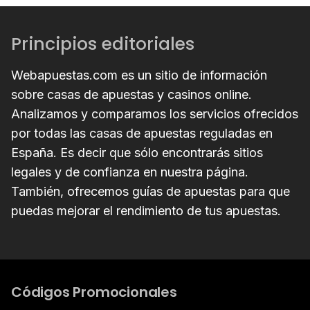
Principios editoriales
Webapuestas.com es un sitio de información
sobre casas de apuestas y casinos online.
Analizamos y comparamos los servicios ofrecidos
por todas las casas de apuestas reguladas en
España. Es decir que sólo encontrarás sitios
legales y de confianza en nuestra página.
También, ofrecemos guías de apuestas para que
puedas mejorar el rendimiento de tus apuestas.
Códigos Promocionales