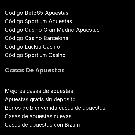
Código Bet365 Apuestas
Código Sportium Apuestas
Código Casino Gran Madrid Apuestas
Código Casino Barcelona
Código Luckia Casino
Código Sportium Casino
Casas De Apuestas
Mejores casas de apuestas
Apuestas gratis sin depósito
Bonos de bienvenida casas de apuestas
Casas de apuestas nuevas
Casas de apuestas con Bizum