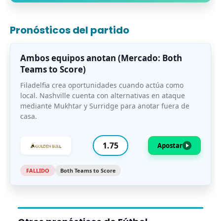
Pronósticos del partido
Ambos equipos anotan (Mercado: Both
Teams to Score)
Filadelfia crea oportunidades cuando actúa como
local. Nashville cuenta con alternativas en ataque
mediante Mukhtar y Surridge para anotar fuera de
casa.
1.75
Apostar
FALLIDO
Both Teams to Score