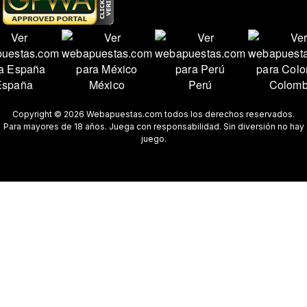
Selector Pais
España
México
Perú
Colomb
Copyright © 2026 Webapuestas.com todos los derechos reservados.
Para mayores de 18 años. Juega con responsabilidad. Sin diversión no hay
juego.