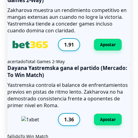
Games 2-Way)
Zakharova muestra un rendimiento competitivo en
mangas extensas aun cuando no logre la victoria.
Yastremska tiende a conceder games incluso
cuando domina con claridad.
1.91
Apostar
acertado
Total Games 2-Way
Dayana Yastremska gana el partido (Mercado:
To Win Match)
Yastremska controla el balance de enfrentamientos
previos en pistas de ritmo lento. Zakharova no ha
demostrado consistencia frente a oponentes de
primer nivel en Roma.
1.36
Apostar
fallido
To Win Match