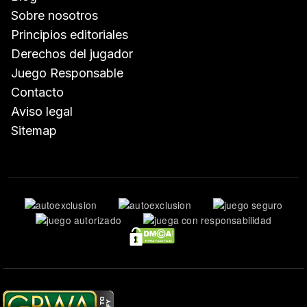
Sobre nosotros
Principios editoriales
Derechos del jugador
Juego Responsable
Contacto
Aviso legal
Sitemap