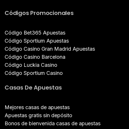
Códigos Promocionales
Código Bet365 Apuestas
Código Sportium Apuestas
Código Casino Gran Madrid Apuestas
Código Casino Barcelona
Código Luckia Casino
Código Sportium Casino
Casas De Apuestas
Mejores casas de apuestas
Apuestas gratis sin depósito
Bonos de bienvenida casas de apuestas