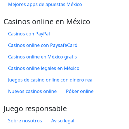
Mejores apps de apuestas México
Casinos online en México
Casinos con PayPal
Casinos online con PaysafeCard
Casinos online en México gratis
Casinos online legales en México
Juegos de casino online con dinero real
Nuevos casinos online
Póker online
Juego responsable
Sobre nosotros
Aviso legal