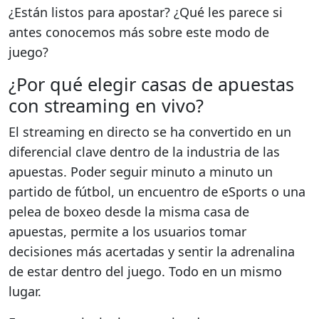
¿Están listos para apostar? ¿Qué les parece si
antes conocemos más sobre este modo de
juego?
¿Por qué elegir casas de apuestas
con streaming en vivo?
El streaming en directo se ha convertido en un
diferencial clave dentro de la industria de las
apuestas. Poder seguir minuto a minuto un
partido de fútbol, un encuentro de eSports o una
pelea de boxeo desde la misma casa de
apuestas, permite a los usuarios tomar
decisiones más acertadas y sentir la adrenalina
de estar dentro del juego. Todo en un mismo
lugar.