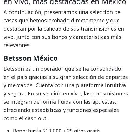
en vivo, más destacadas en México
A continuación, presentamos una selección de
casas que hemos probado directamente y que
destacan por la calidad de sus transmisiones en
vivo, junto con sus bonos y características más
relevantes.
Betsson México
Betsson es un operador que se ha consolidado
en el país gracias a su gran selección de deportes
y mercados. Cuenta con una plataforma intuitiva
y segura. En su sección en vivo, las transmisiones
se integran de forma fluida con las apuestas,
ofreciendo estadísticas y funciones especiales
como el cash out.
Bono: hasta $10,000 + 25 giros gratis.