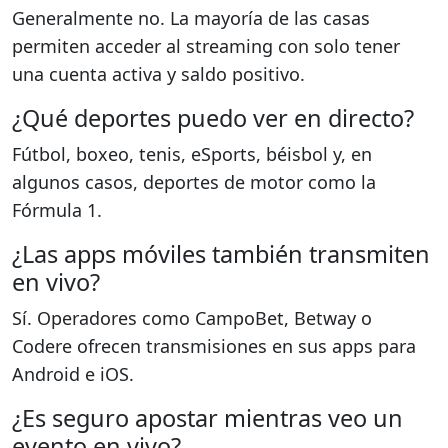
Generalmente no. La mayoría de las casas
permiten acceder al streaming con solo tener
una cuenta activa y saldo positivo.
¿Qué deportes puedo ver en directo?
Fútbol, boxeo, tenis, eSports, béisbol y, en
algunos casos, deportes de motor como la
Fórmula 1.
¿Las apps móviles también transmiten
en vivo?
Sí. Operadores como CampoBet, Betway o
Codere ofrecen transmisiones en sus apps para
Android e iOS.
¿Es seguro apostar mientras veo un
evento en vivo?