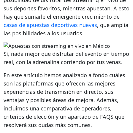
posibilidad de disfrutar del streaming en vivo de
sus deportes favoritos, mientras apuestan. A esto
hay que sumarle el emergente crecimiento de
casas de apuestas deportivas nuevas
, que amplia
las posibilidades a los usuarios.
Sí, nada mejor que disfrutar del evento en tiempo
real, con la adrenalina corriendo por tus venas.
En este artículo hemos analizado a fondo cuáles
son las plataformas que ofrecen las mejores
experiencias de transmisión en directo, sus
ventajas y posibles áreas de mejora. Además,
incluimos una comparativa de operadores,
criterios de elección y un apartado de FAQS que
resolverá sus dudas más comunes.