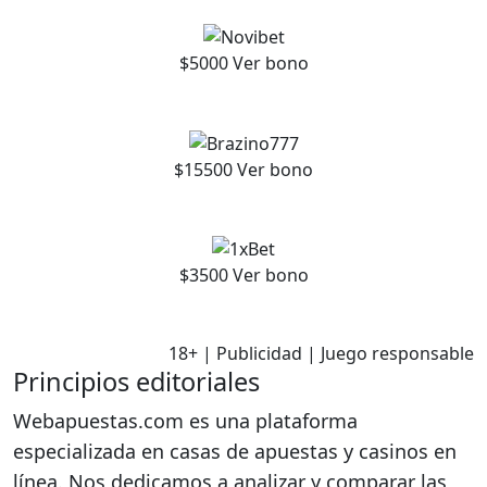
$5000
Ver bono
$15500
Ver bono
$3500
Ver bono
18+ | Publicidad | Juego responsable
Principios editoriales
Webapuestas.com es una plataforma
especializada en casas de apuestas y casinos en
línea. Nos dedicamos a analizar y comparar las