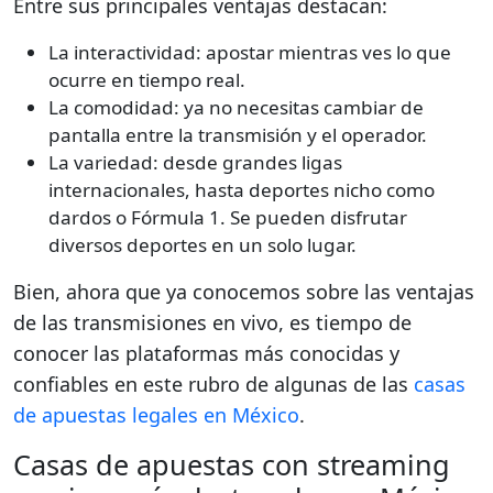
Entre sus principales ventajas destacan:
La interactividad: apostar mientras ves lo que
ocurre en tiempo real.
La comodidad: ya no necesitas cambiar de
pantalla entre la transmisión y el operador.
La variedad: desde grandes ligas
internacionales, hasta deportes nicho como
dardos o Fórmula 1. Se pueden disfrutar
diversos deportes en un solo lugar.
Bien, ahora que ya conocemos sobre las ventajas
de las transmisiones en vivo, es tiempo de
conocer las plataformas más conocidas y
confiables en este rubro de algunas de las
casas
de apuestas legales en México
.
Casas de apuestas con streaming