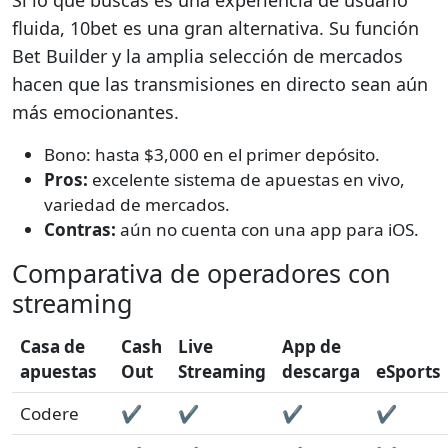
Si lo que buscas es una experiencia de usuario
fluida, 10bet es una gran alternativa. Su función
Bet Builder y la amplia selección de mercados
hacen que las transmisiones en directo sean aún
más emocionantes.
Bono: hasta $3,000 en el primer depósito.
Pros:
excelente sistema de apuestas en vivo,
variedad de mercados.
Contras:
aún no cuenta con una app para iOS.
Comparativa de operadores con
streaming
Casa de
Cash
Live
App de
apuestas
Out
Streaming
descarga
eSports
Codere
✔️
✔️
✔️
✔️