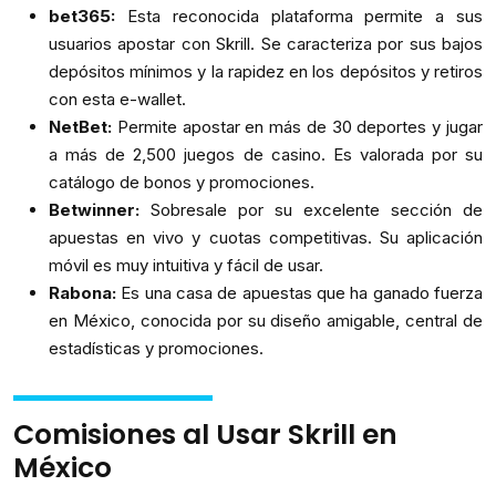
bet365:
Esta reconocida plataforma permite a sus
usuarios apostar con Skrill. Se caracteriza por sus bajos
depósitos mínimos y la rapidez en los depósitos y retiros
con esta e-wallet.
NetBet:
Permite apostar en más de 30 deportes y jugar
a más de 2,500 juegos de casino. Es valorada por su
catálogo de bonos y promociones.
Betwinner:
Sobresale por su excelente sección de
apuestas en vivo y cuotas competitivas. Su aplicación
móvil es muy intuitiva y fácil de usar.
Rabona:
Es una casa de apuestas que ha ganado fuerza
en México, conocida por su diseño amigable, central de
estadísticas y promociones.
Comisiones al Usar Skrill en
México