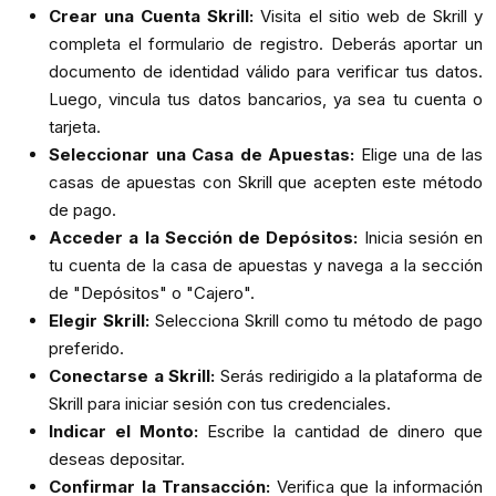
Crear una Cuenta Skrill:
Visita el sitio web de Skrill y
completa el formulario de registro. Deberás aportar un
documento de identidad válido para verificar tus datos.
Luego, vincula tus datos bancarios, ya sea tu cuenta o
tarjeta.
Seleccionar una Casa de Apuestas:
Elige una de las
casas de apuestas con Skrill que acepten este método
de pago.
Acceder a la Sección de Depósitos:
Inicia sesión en
tu cuenta de la casa de apuestas y navega a la sección
de "Depósitos" o "Cajero".
Elegir Skrill:
Selecciona Skrill como tu método de pago
preferido.
Conectarse a Skrill:
Serás redirigido a la plataforma de
Skrill para iniciar sesión con tus credenciales.
Indicar el Monto:
Escribe la cantidad de dinero que
deseas depositar.
Confirmar la Transacción:
Verifica que la información