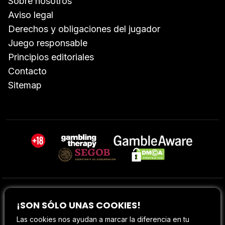
Sobre nosotros
Aviso legal
Derechos y obligaciones del jugador
Juego responsable
Principios editoriales
Contacto
Sitemap
Selector Pais
España
México
Perú
Colombia
¡SON SÓLO UNAS COOKIES!
Las cookies nos ayudan a marcar la diferencia en tu