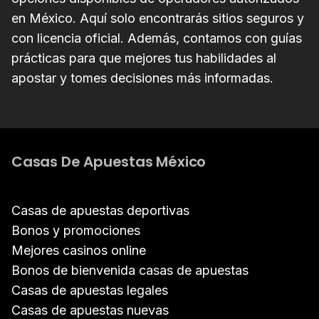
en México. Aquí solo encontrarás sitios seguros y
con licencia oficial. Además, contamos con guías
prácticas para que mejores tus habilidades al
apostar y tomes decisiones más informadas.
Casas De Apuestas México
Casas de apuestas deportivas
Bonos y promociones
Mejores casinos online
Bonos de bienvenida casas de apuestas
Casas de apuestas legales
Casas de apuestas nuevas