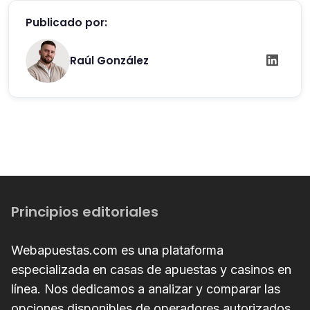
Publicado por:
Raúl González
Principios editoriales
Webapuestas.com es una plataforma
especializada en casas de apuestas y casinos en
línea. Nos dedicamos a analizar y comparar las
opciones disponibles de operadores autorizados