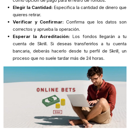
como opción de pago para el retiro de fondos.
Elegir la Cantidad:
Especifica la cantidad de dinero que
quieres retirar.
Verificar y Confirmar:
Confirma que los datos son
correctos y aprueba la operación.
Esperar la Acreditación:
Los fondos llegarán a tu
cuenta de Skrill. Si deseas transferirlos a tu cuenta
bancaria, deberás hacerlo desde tu perfil de Skrill, un
proceso que no suele tardar más de 24 horas.