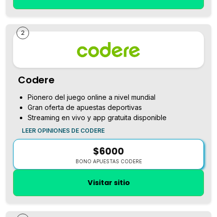
2
Codere
Pionero del juego online a nivel mundial
Gran oferta de apuestas deportivas
Streaming en vivo y app gratuita disponible
LEER OPINIONES DE CODERE
$6000
BONO APUESTAS CODERE
Visitar sitio