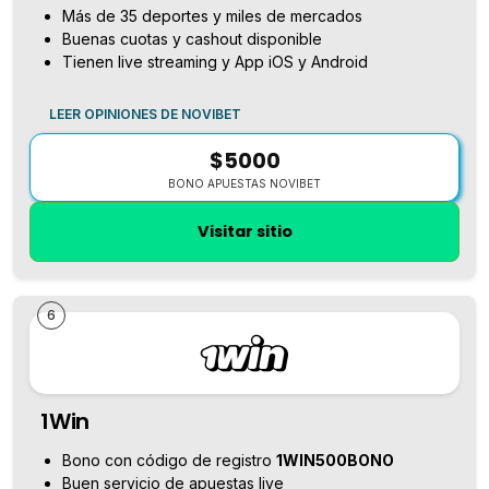
Más de 35 deportes y miles de mercados
Buenas cuotas y cashout disponible
Tienen live streaming y App iOS y Android
LEER OPINIONES DE NOVIBET
$5000
BONO APUESTAS NOVIBET
Visitar sitio
6
1Win
Bono con código de registro
1WIN500BONO
Buen servicio de apuestas live