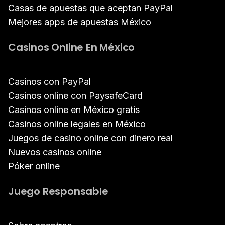
Casas de apuestas que aceptan PayPal
Mejores apps de apuestas México
Casinos Online En México
Casinos con PayPal
Casinos online con PaysafeCard
Casinos online en México gratis
Casinos online legales en México
Juegos de casino online con dinero real
Nuevos casinos online
Póker online
Juego Responsable