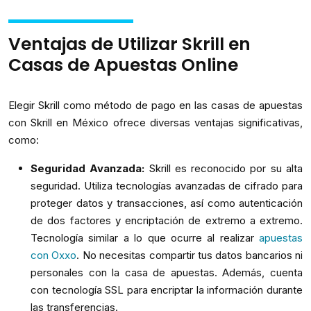
Ventajas de Utilizar Skrill en
Casas de Apuestas Online
Elegir Skrill como método de pago en las casas de apuestas
con Skrill en México ofrece diversas ventajas significativas,
como:
Seguridad Avanzada:
Skrill es reconocido por su alta
seguridad. Utiliza tecnologías avanzadas de cifrado para
proteger datos y transacciones, así como autenticación
de dos factores y encriptación de extremo a extremo.
Tecnología similar a lo que ocurre al realizar
apuestas
con Oxxo
. No necesitas compartir tus datos bancarios ni
personales con la casa de apuestas. Además, cuenta
con tecnología SSL para encriptar la información durante
las transferencias.