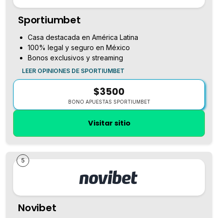
Sportiumbet
Casa destacada en América Latina
100% legal y seguro en México
Bonos exclusivos y streaming
LEER OPINIONES DE SPORTIUMBET
$3500
BONO APUESTAS SPORTIUMBET
Visitar sitio
5
Novibet