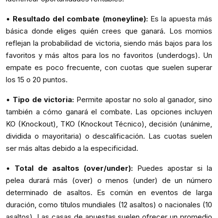
•
Resultado del combate (moneyline):
Es la apuesta más
básica donde eliges quién crees que ganará. Los momios
reflejan la probabilidad de victoria, siendo más bajos para los
favoritos y más altos para los no favoritos (underdogs). Un
empate es poco frecuente, con cuotas que suelen superar
los 15 o 20 puntos.
•
Tipo de victoria:
Permite apostar no solo al ganador, sino
también a cómo ganará el combate. Las opciones incluyen
KO (Knockout), TKO (Knockout Técnico), decisión (unánime,
dividida o mayoritaria) o descalificación. Las cuotas suelen
ser más altas debido a la especificidad.
•
Total de asaltos (over/under):
Puedes apostar si la
pelea durará más (over) o menos (under) de un número
determinado de asaltos. Es común en eventos de larga
duración, como títulos mundiales (12 asaltos) o nacionales (10
asaltos). Las casas de apuestas suelen ofrecer un promedio