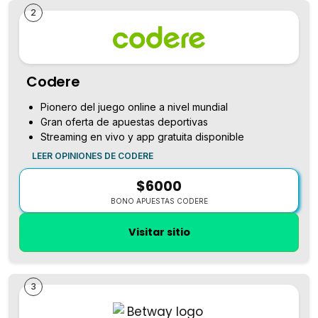
2
Codere
Pionero del juego online a nivel mundial
Gran oferta de apuestas deportivas
Streaming en vivo y app gratuita disponible
LEER OPINIONES DE CODERE
$6000
BONO APUESTAS CODERE
Visitar sitio
3