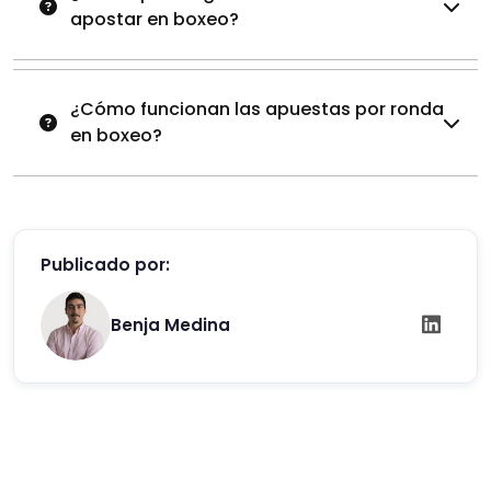
apostar en boxeo?
¿Cómo funcionan las apuestas por ronda
en boxeo?
Publicado por:
Benja Medina