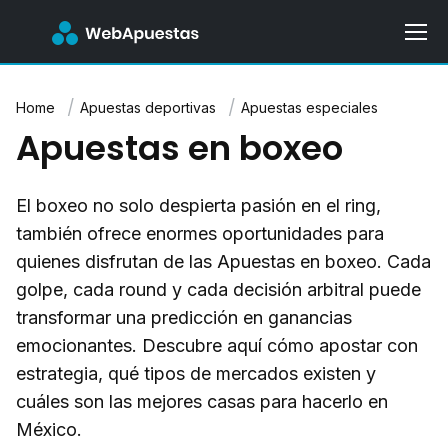
Home
Apuestas deportivas
Apuestas especiales
Apuestas en boxeo
El boxeo no solo despierta pasión en el ring,
también ofrece enormes oportunidades para
quienes disfrutan de las Apuestas en boxeo. Cada
golpe, cada round y cada decisión arbitral puede
transformar una predicción en ganancias
emocionantes. Descubre aquí cómo apostar con
estrategia, qué tipos de mercados existen y
cuáles son las mejores casas para hacerlo en
México.