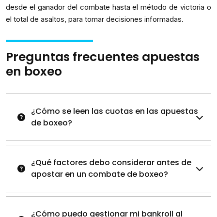
desde el ganador del combate hasta el método de victoria o
el total de asaltos, para tomar decisiones informadas.
Preguntas frecuentes apuestas
en boxeo
¿Cómo se leen las cuotas en las apuestas
de boxeo?
¿Qué factores debo considerar antes de
apostar en un combate de boxeo?
¿Cómo puedo gestionar mi bankroll al