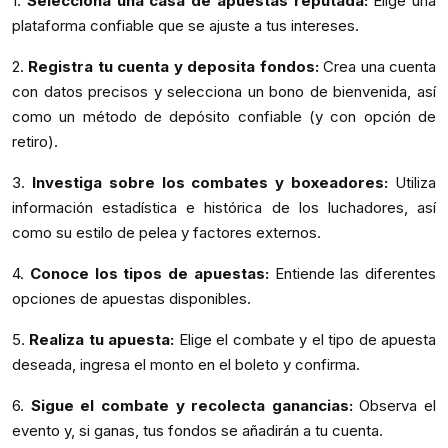
1.
Selecciona una casa de apuestas reputada:
Elige una
plataforma confiable que se ajuste a tus intereses.
2.
Registra tu cuenta y deposita fondos:
Crea una cuenta
con datos precisos y selecciona un bono de bienvenida, así
como un método de depósito confiable (y con opción de
retiro).
3.
Investiga sobre los combates y boxeadores:
Utiliza
información estadística e histórica de los luchadores, así
como su estilo de pelea y factores externos.
4.
Conoce los tipos de apuestas:
Entiende las diferentes
opciones de apuestas disponibles.
5.
Realiza tu apuesta:
Elige el combate y el tipo de apuesta
deseada, ingresa el monto en el boleto y confirma.
6.
Sigue el combate y recolecta ganancias:
Observa el
evento y, si ganas, tus fondos se añadirán a tu cuenta.