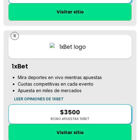
Visitar sitio
8
1xBet
Mira deportes en vivo mientras apuestas
Cuotas competitivas en cada evento
Apuesta en miles de mercados
LEER OPINIONES DE 1XBET
$3500
BONO APUESTAS 1XBET
Visitar sitio