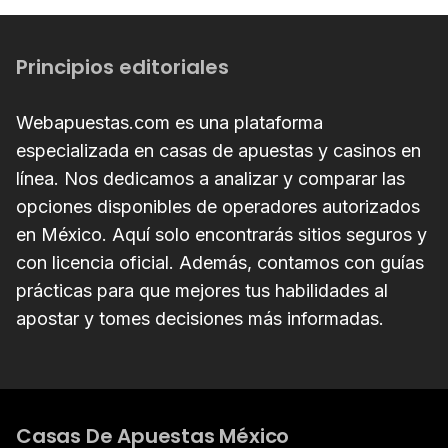
Principios editoriales
Webapuestas.com es una plataforma
especializada en casas de apuestas y casinos en
línea. Nos dedicamos a analizar y comparar las
opciones disponibles de operadores autorizados
en México. Aquí solo encontrarás sitios seguros y
con licencia oficial. Además, contamos con guías
prácticas para que mejores tus habilidades al
apostar y tomes decisiones más informadas.
Casas De Apuestas México