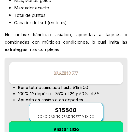
Más/Menos goles
Marcador exacto
Total de puntos
Ganador del set (en tenis)
No incluye hándicap asiático, apuestas a tarjetas o
combinadas con múltiples condiciones, lo cual limita las
estrategias más complejas.
Bono total acumulado hasta $15,500
100% 1º depósito, 75% el 2º y 50% el 3º
Apuesta en casino o en deportes
$15500
BONO CASINO BRAZINO777 MÉXICO
Visitar sitio