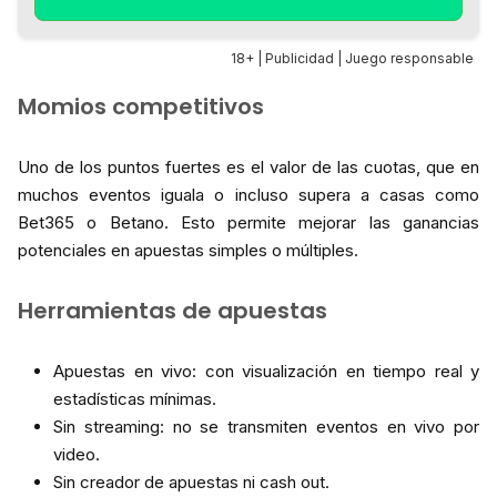
18+ | Publicidad | Juego responsable
Momios competitivos
Uno de los puntos fuertes es el valor de las cuotas, que en
muchos eventos iguala o incluso supera a casas como
Bet365 o Betano. Esto permite mejorar las ganancias
potenciales en apuestas simples o múltiples.
Herramientas de apuestas
Apuestas en vivo: con visualización en tiempo real y
estadísticas mínimas.
Sin streaming: no se transmiten eventos en vivo por
video.
Sin creador de apuestas ni cash out.