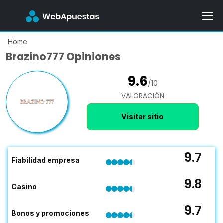
Home
Brazino777 Opiniones
9.6
/10
VALORACIÓN
Visitar sitio
9.7
Fiabilidad empresa
9.8
Casino
9.7
Bonos y promociones