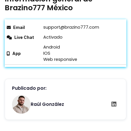
Brazino777 México
support@brazino777.com
Email
Activado
Live Chat
Android
IOS
App
Web responsive
Publicado por:
Raúl González