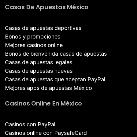
Casas De Apuestas México
Casas de apuestas deportivas
Bonos y promociones
Mejores casinos online
Bonos de bienvenida casas de apuestas
Casas de apuestas legales
Casas de apuestas nuevas
Casas de apuestas que aceptan PayPal
Mejores apps de apuestas México
Casinos Online En México
Casinos con PayPal
Casinos online con PaysafeCard