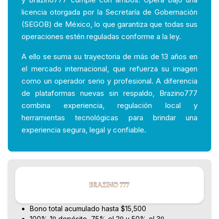
licencia otorgada por la Secretaría de Gobernación
(SEGOB) de México, lo que garantiza que todas sus
operaciones estén reguladas conforme a la ley.
A ello se suma su trayectoria de más de 13 años en
el mercado internacional, que refuerza su imagen
como un operador serio y profesional. A diferencia
de plataformas nuevas sin respaldo, Brazino777
combina experiencia, regulación local y
herramientas tecnológicas para brindar una
experiencia segura, legal y confiable.
Bono total acumulado hasta $15,500
100% 1º depósito, 75% el 2º y 50% el 3º