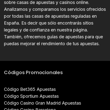
sobre casas de apuestas y casinos online.
Analizamos y comparamos los servicios ofrecidos
por todas las casas de apuestas reguladas en
España. Es decir que sólo encontrarás sitios
legales y de confianza en nuestra página.
También, ofrecemos guías de apuestas para que
puedas mejorar el rendimiento de tus apuestas.
Códigos Promocionales
Código Bet365 Apuestas
Código Sportium Apuestas
Código Casino Gran Madrid Apuestas
Código Casino Barcelona