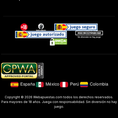
Selector Pais
España
México
Perú
Colombia
Copyright © 2026 Webapuestas.com todos los derechos reservados.
Para mayores de 18 años. Juega con responsabilidad. Sin diversión no hay
juego.