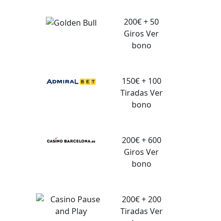
200€ + 50
Giros
Ver
bono
150€ + 100
Tiradas
Ver
bono
200€ + 600
Giros
Ver
bono
200€ + 200
Tiradas
Ver