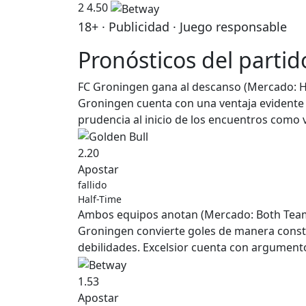
2
4.50
18+ · Publicidad · Juego responsable
Pronósticos del partid
FC Groningen gana al descanso (Mercado: H
Groningen cuenta con una ventaja evidente a
prudencia al inicio de los encuentros como v
2.20
Apostar
fallido
Half-Time
Ambos equipos anotan (Mercado: Both Team
Groningen convierte goles de manera const
debilidades. Excelsior cuenta con argument
1.53
Apostar