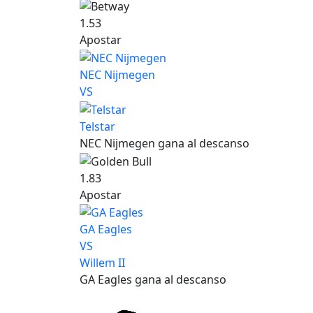
1.53
Apostar
NEC Nijmegen
VS
Telstar
NEC Nijmegen gana al descanso
1.83
Apostar
GA Eagles
VS
Willem II
GA Eagles gana al descanso