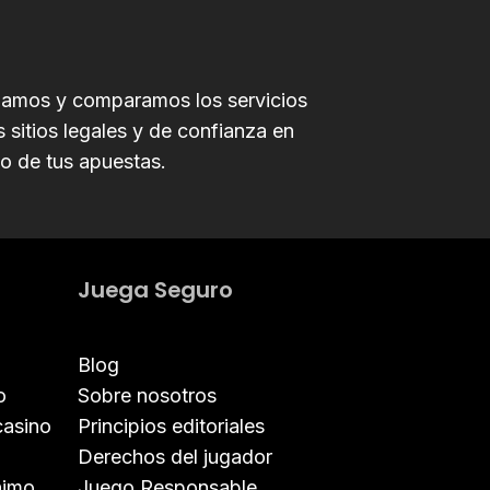
izamos y comparamos los servicios
 sitios legales y de confianza en
o de tus apuestas.
Juega Seguro
Blog
o
Sobre nosotros
casino
Principios editoriales
Derechos del jugador
nimo
Juego Responsable