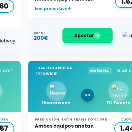
1.6
.60
leer pronóstico
→
Bono :
Apostar
200€
LIGA HOLANDESA
30 CEST
MAÑANA
· 16:45 
EREDIVISIE
VS
Heerenveen
FC Twente
UOTA
PREDICCIÓN: BOTH TEAMS TO SCORE
CUOT
Ambos equipos anotan
.57
1.4