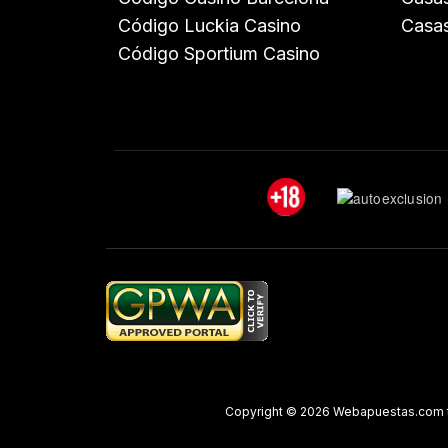
Código Luckia Casino
Casas
Código Sportium Casino
Selector Pais
Copyright © 2026 Webapuestas.com to