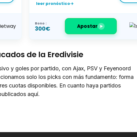
leer pronóstico
→
Bono :
Apostar
300€
cados de la Eredivisie
nsivo y goles por partido, con Ajax, PSV y Feyenoord
eccionamos solo los picks con más fundamento: forma
ejores cuotas disponibles. En cuanto haya partidos
publicados aquí.