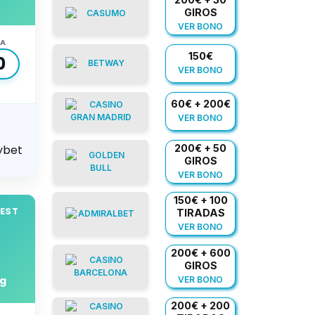
GIROS
VER BONO
A
150€
0
VER BONO
60€ + 200€
VER BONO
200€ + 50
GIROS
VER BONO
150€ + 100
CEST
TIRADAS
VER BONO
200€ + 600
GIROS
ag
VER BONO
200€ + 200