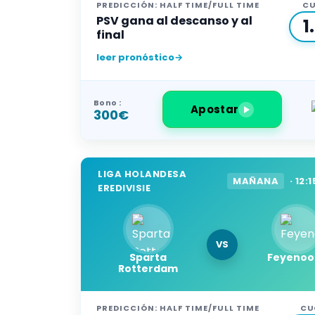
PREDICCIÓN: HALF TIME/FULL TIME
C
PSV gana al descanso y al
1
final
leer pronóstico
→
Bono :
Apostar
300€
LIGA HOLANDESA
MAÑANA
· 12:
EREDIVISIE
VS
Sparta
Feyenoo
Rotterdam
PREDICCIÓN: HALF TIME/FULL TIME
CU