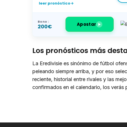
leer pronóstico
→
Bono :
Apostar
200€
Los pronósticos más desta
La Eredivisie es sinónimo de fútbol ofe
peleando siempre arriba, y por eso sel
reciente, historial entre rivales y las m
confirmados en el calendario, los verás 