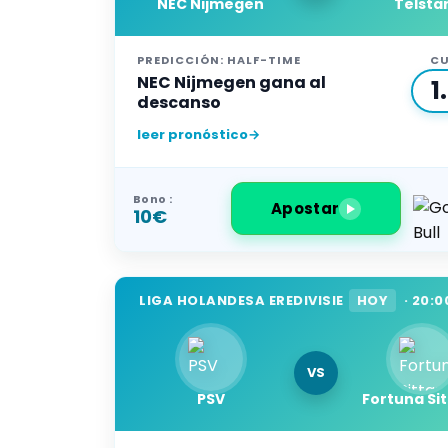
NEC Nijmegen
Telsta
PREDICCIÓN: HALF-TIME
C
NEC Nijmegen gana al
1
descanso
leer pronóstico
→
Bono :
Apostar
10€
LIGA HOLANDESA EREDIVISIE
HOY
· 20:0
VS
PSV
Fortuna Si