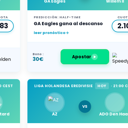
r
GA Eagles
Willem II
UOTA
PREDICCIÓN: HALF-TIME
CUOT
GA Eagles gana al descanso
.83
2.1
leer pronóstico
→
Bono :
Apostar
30€
0 CEST
LIGA HOLANDESA EREDIVISIE
HOY
· 21:00 
VS
ttard
AZ
ADO Den Ha