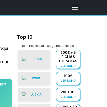
Top 10
18+ | Publicidad | Juego responsable
Aquí
200€ + 5
FICHAS
DORADAS
a que
VER BONO
100€
VER BONO
CEST
200€ X3
VER BONO
200€ + 30