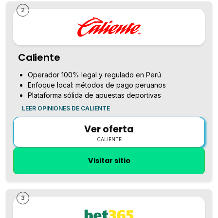
2
Caliente
Operador 100% legal y regulado en Perú
Enfoque local: métodos de pago peruanos
Plataforma sólida de apuestas deportivas
LEER OPINIONES DE CALIENTE
Ver oferta
CALIENTE
Visitar sitio
3