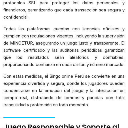
protocolos SSL para proteger los datos personales y
financieros, garantizando que cada transacción sea segura y
confidencial.
Todas las plataformas cuentan con licencias oficiales y
cumplen con regulaciones vigentes, incluyendo la supervisión
de MINCETUR, asegurando un juego justo y transparente. El
software certificado y las auditorías periódicas garantizan
que los resultados sean aleatorios y confiables,
proporcionando confianza en cada cartón y número marcado.
Con estas medidas, el Bingo online Perú se convierte en una
experiencia divertida y segura, donde los jugadores pueden
concentrarse en la emoción del juego y la interacción en
tiempo real, disfrutando de torneos y partidas con total
tranquilidad y protección en todo momento.
Juego Responsable y Soporte al