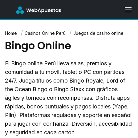
Home
Casinos Online Perú
Juegos de casino online
Bingo Online
El Bingo online Perú lleva salas, premios y
comunidad a tu móvil, tablet o PC con partidas
24/7. Juega títulos como Bingo Royale, Lord of
the Ocean Bingo o Bingo Staxx con gráficos
ágiles y torneos con recompensas. Disfruta apps
rápidas, bonos puntuales y pagos locales (Yape,
Plin). Plataformas reguladas y soporte en español
para jugar con confianza. Diversión, accesibilidad
y seguridad en cada cartón.