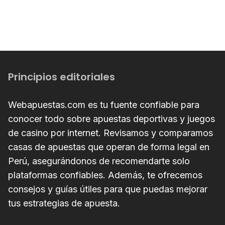
Principios editoriales
Webapuestas.com es tu fuente confiable para
conocer todo sobre apuestas deportivas y juegos
de casino por internet. Revisamos y comparamos
casas de apuestas que operan de forma legal en
Perú, asegurándonos de recomendarte solo
plataformas confiables. Además, te ofrecemos
consejos y guías útiles para que puedas mejorar
tus estrategias de apuesta.