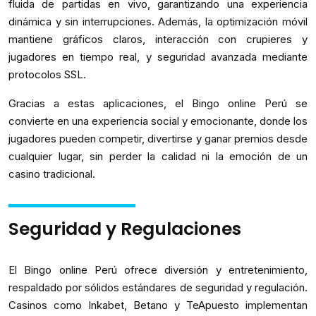
fluida de partidas en vivo, garantizando una experiencia
dinámica y sin interrupciones. Además, la optimización móvil
mantiene gráficos claros, interacción con crupieres y
jugadores en tiempo real, y seguridad avanzada mediante
protocolos SSL.
Gracias a estas aplicaciones, el Bingo online Perú se
convierte en una experiencia social y emocionante, donde los
jugadores pueden competir, divertirse y ganar premios desde
cualquier lugar, sin perder la calidad ni la emoción de un
casino tradicional.
Seguridad y Regulaciones
El Bingo online Perú ofrece diversión y entretenimiento,
respaldado por sólidos estándares de seguridad y regulación.
Casinos como Inkabet, Betano y TeApuesto implementan