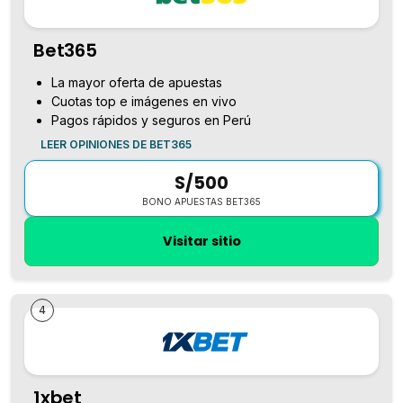
Bet365
La mayor oferta de apuestas
Cuotas top e imágenes en vivo
Pagos rápidos y seguros en Perú
LEER OPINIONES DE BET365
S/500
BONO APUESTAS BET365
Visitar sitio
4
1xbet