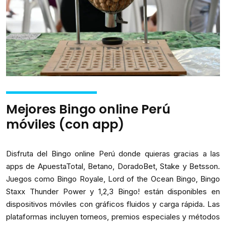
Mejores Bingo online Perú
móviles (con app)
Disfruta del Bingo online Perú donde quieras gracias a las
apps de ApuestaTotal, Betano, DoradoBet, Stake y Betsson.
Juegos como Bingo Royale, Lord of the Ocean Bingo, Bingo
Staxx Thunder Power y 1,2,3 Bingo! están disponibles en
dispositivos móviles con gráficos fluidos y carga rápida. Las
plataformas incluyen torneos, premios especiales y métodos