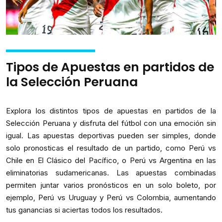
Tipos de Apuestas en partidos de
la Selección Peruana
Explora los distintos tipos de apuestas en partidos de la
Selección Peruana y disfruta del fútbol con una emoción sin
igual. Las apuestas deportivas pueden ser simples, donde
solo pronosticas el resultado de un partido, como Perú vs
Chile en El Clásico del Pacífico, o Perú vs Argentina en las
eliminatorias sudamericanas. Las apuestas combinadas
permiten juntar varios pronósticos en un solo boleto, por
ejemplo, Perú vs Uruguay y Perú vs Colombia, aumentando
tus ganancias si aciertas todos los resultados.