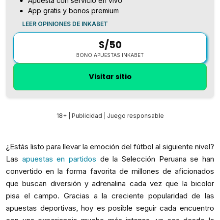
Apuesta con servicio en vivo
App gratis y bonos premium
LEER OPINIONES DE INKABET
S/50
BONO APUESTAS INKABET
Visitar sitio
18+ | Publicidad | Juego responsable
¿Estás listo para llevar la emoción del fútbol al siguiente nivel?
Las
apuestas en partidos
de la Selección Peruana se han
convertido en la forma favorita de millones de aficionados
que buscan diversión y adrenalina cada vez que la bicolor
pisa el campo. Gracias a la creciente popularidad de las
apuestas deportivas, hoy es posible seguir cada encuentro