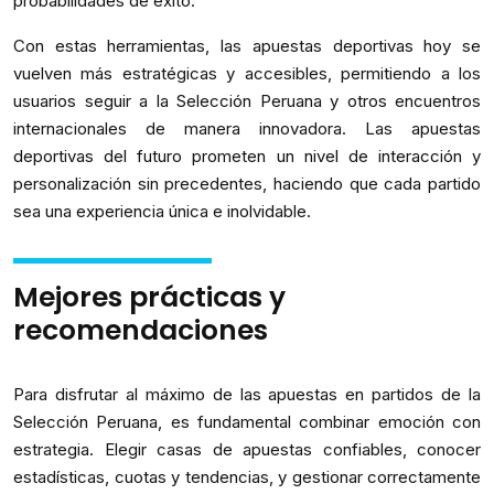
probabilidades de éxito.
Con estas herramientas, las apuestas deportivas hoy se
vuelven más estratégicas y accesibles, permitiendo a los
usuarios seguir a la Selección Peruana y otros encuentros
internacionales de manera innovadora. Las apuestas
deportivas del futuro prometen un nivel de interacción y
personalización sin precedentes, haciendo que cada partido
sea una experiencia única e inolvidable.
Mejores prácticas y
recomendaciones
Para disfrutar al máximo de las apuestas en partidos de la
Selección Peruana, es fundamental combinar emoción con
estrategia. Elegir casas de apuestas confiables, conocer
estadísticas, cuotas y tendencias, y gestionar correctamente