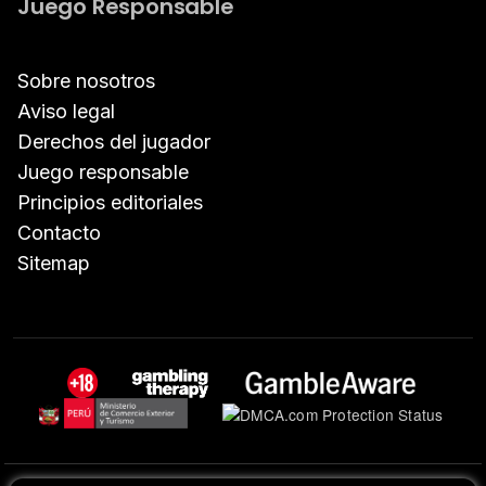
Juego Responsable
Sobre nosotros
Aviso legal
Derechos del jugador
Juego responsable
Principios editoriales
Contacto
Sitemap