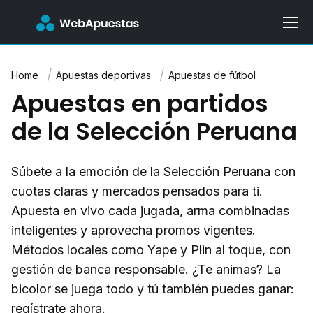
Home
Apuestas deportivas
Apuestas de fútbol
Apuestas en partidos
de la Selección Peruana
Súbete a la emoción de la Selección Peruana con
cuotas claras y mercados pensados para ti.
Apuesta en vivo cada jugada, arma combinadas
inteligentes y aprovecha promos vigentes.
Métodos locales como Yape y Plin al toque, con
gestión de banca responsable. ¿Te animas? La
bicolor se juega todo y tú también puedes ganar:
regístrate ahora.