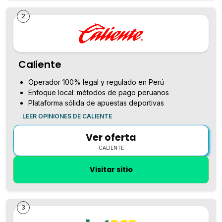
2
Caliente
Operador 100% legal y regulado en Perú
Enfoque local: métodos de pago peruanos
Plataforma sólida de apuestas deportivas
LEER OPINIONES DE CALIENTE
Ver oferta
CALIENTE
Visitar sitio
3