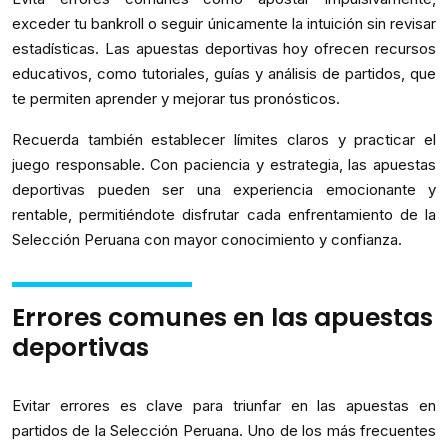
exceder tu bankroll o seguir únicamente la intuición sin revisar
estadísticas. Las apuestas deportivas hoy ofrecen recursos
educativos, como tutoriales, guías y análisis de partidos, que
te permiten aprender y mejorar tus pronósticos.
Recuerda también establecer límites claros y practicar el
juego responsable. Con paciencia y estrategia, las apuestas
deportivas pueden ser una experiencia emocionante y
rentable, permitiéndote disfrutar cada enfrentamiento de la
Selección Peruana con mayor conocimiento y confianza.
Errores comunes en las apuestas
deportivas
Evitar errores es clave para triunfar en las apuestas en
partidos de la Selección Peruana. Uno de los más frecuentes