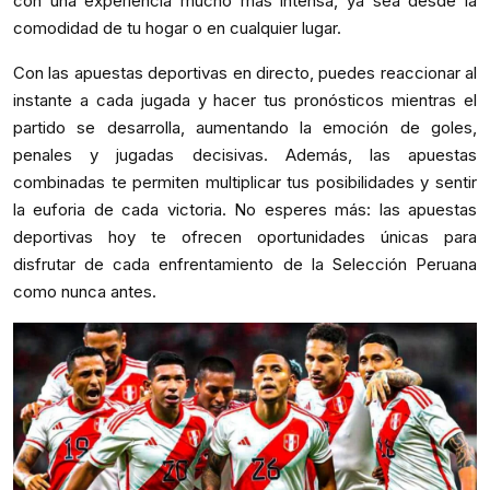
con una experiencia mucho más intensa, ya sea desde la
comodidad de tu hogar o en cualquier lugar.
Con las apuestas deportivas en directo, puedes reaccionar al
instante a cada jugada y hacer tus pronósticos mientras el
partido se desarrolla, aumentando la emoción de goles,
penales y jugadas decisivas. Además, las apuestas
combinadas te permiten multiplicar tus posibilidades y sentir
la euforia de cada victoria. No esperes más: las apuestas
deportivas hoy te ofrecen oportunidades únicas para
disfrutar de cada enfrentamiento de la Selección Peruana
como nunca antes.