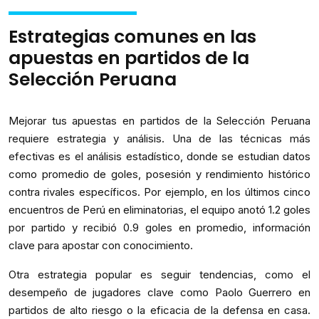
Estrategias comunes en las
apuestas en partidos de la
Selección Peruana
Mejorar tus apuestas en partidos de la Selección Peruana
requiere estrategia y análisis. Una de las técnicas más
efectivas es el análisis estadístico, donde se estudian datos
como promedio de goles, posesión y rendimiento histórico
contra rivales específicos. Por ejemplo, en los últimos cinco
encuentros de Perú en eliminatorias, el equipo anotó 1.2 goles
por partido y recibió 0.9 goles en promedio, información
clave para apostar con conocimiento.
Otra estrategia popular es seguir tendencias, como el
desempeño de jugadores clave como Paolo Guerrero en
partidos de alto riesgo o la eficacia de la defensa en casa.