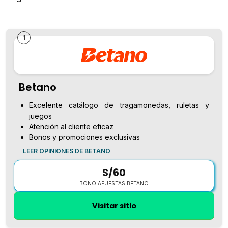
1
Betano
Excelente catálogo de tragamonedas, ruletas y
juegos
Atención al cliente eficaz
Bonos y promociones exclusivas
LEER OPINIONES DE BETANO
S/60
BONO APUESTAS BETANO
Visitar sitio