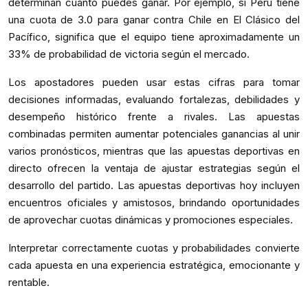
determinan cuánto puedes ganar. Por ejemplo, si Perú tiene
una cuota de 3.0 para ganar contra Chile en El Clásico del
Pacífico, significa que el equipo tiene aproximadamente un
33% de probabilidad de victoria según el mercado.
Los apostadores pueden usar estas cifras para tomar
decisiones informadas, evaluando fortalezas, debilidades y
desempeño histórico frente a rivales. Las apuestas
combinadas permiten aumentar potenciales ganancias al unir
varios pronósticos, mientras que las apuestas deportivas en
directo ofrecen la ventaja de ajustar estrategias según el
desarrollo del partido. Las apuestas deportivas hoy incluyen
encuentros oficiales y amistosos, brindando oportunidades
de aprovechar cuotas dinámicas y promociones especiales.
Interpretar correctamente cuotas y probabilidades convierte
cada apuesta en una experiencia estratégica, emocionante y
rentable.