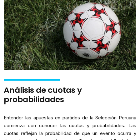
Análisis de cuotas y
probabilidades
Entender las apuestas en partidos de la Selección Peruana
comienza con conocer las cuotas y probabilidades. Las
cuotas reflejan la probabilidad de que un evento ocurra y