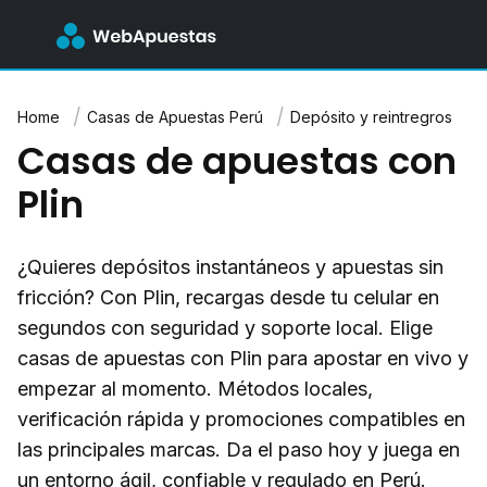
Home
Casas de Apuestas Perú
Depósito y reintregros
Casas de apuestas con
Plin
¿Quieres depósitos instantáneos y apuestas sin
fricción? Con Plin, recargas desde tu celular en
segundos con seguridad y soporte local. Elige
casas de apuestas con Plin para apostar en vivo y
empezar al momento. Métodos locales,
verificación rápida y promociones compatibles en
las principales marcas. Da el paso hoy y juega en
un entorno ágil, confiable y regulado en Perú.