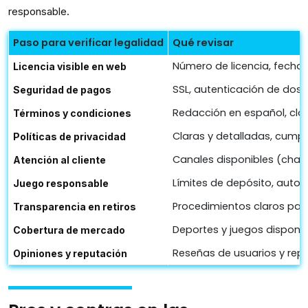
responsable.
Paso para verificar legalidad
Qué revisar
Número de licencia, fecha 
Licencia visible en web
SSL, autenticación de dos 
Seguridad de pagos
Redacción en español, clar
Términos y condiciones
Claras y detalladas, cump
Políticas de privacidad
Canales disponibles (chat,
Atención al cliente
Límites de depósito, autoe
Juego responsable
Procedimientos claros para
Transparencia en retiros
Deportes y juegos disponi
Cobertura de mercado
Reseñas de usuarios y repu
Opiniones y reputación