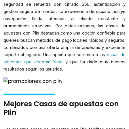
seguridad se refuerza con cifrado SSL, autenticación y
gestión segura de fondos. La experiencia de usuario incluye
navegación fluida, atención al cliente constante y
promociones atractivas. Por estas razones, las casas de
apuestas con Plin destacan como una opción confiable para
quienes buscan métodos de pago locales rápidos y seguros,
combinados con una oferta amplia de apuestas y excelente
soporte al jugador. Una opción que se suma a las
casas de
apuestas que aceptan Yape
y que ha dado muy buenos
resultados según los usuarios.
Mejores Casas de apuestas con
Plin