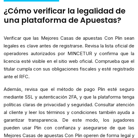
¿Cómo verificar la legalidad de
una plataforma de Apuestas?
Verificar que las Mejores Casas de apuestas Con Plin sean
legales es clave antes de registrarse. Revisa la lista oficial de
operadores autorizados por MINCETUR y confirma que la
licencia esté visible en el sitio web oficial. Comprueba que el
titular cumpla con sus obligaciones fiscales y esté registrado
ante el RFC.
Además, revisa que el método de pago Plin esté seguro
mediante SSL y autenticación 2FA, y que la plataforma tenga
políticas claras de privacidad y seguridad. Consultar atención
al cliente y leer los términos y condiciones también ayuda a
garantizar transparencia. De este modo, los jugadores
pueden usar Plin con confianza y asegurarse de que las
Mejores Casas de apuestas Con Plin operen de forma legal y