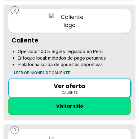
2
Caliente
Operador 100% legal y regulado en Perú
Enfoque local: métodos de pago peruanos
Plataforma sólida de apuestas deportivas
LEER OPINIONES DE CALIENTE
Ver oferta
CALIENTE
Visitar sitio
3