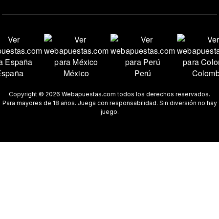
Selector Pais
España
México
Perú
Colomb
Copyright © 2026 Webapuestas.com todos los derechos reservados.
Para mayores de 18 años. Juega con responsabilidad. Sin diversión no hay
juego.