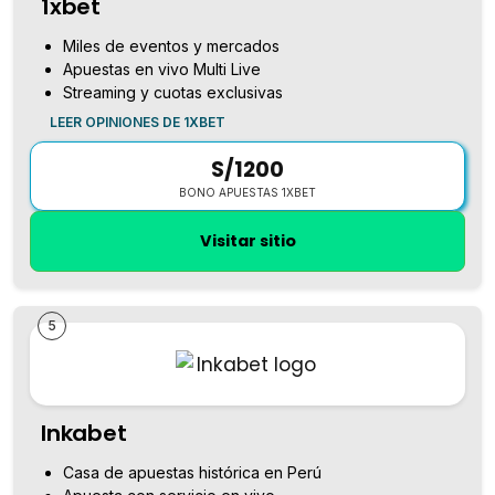
1xbet
Miles de eventos y mercados
Apuestas en vivo Multi Live
Streaming y cuotas exclusivas
LEER OPINIONES DE 1XBET
S/1200
BONO APUESTAS 1XBET
Visitar sitio
5
Inkabet
Casa de apuestas histórica en Perú