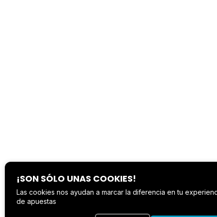
¡SON SÓLO UNAS COOKIES!
Las cookies nos ayudan a marcar la diferencia en tu experienc
de apuestas