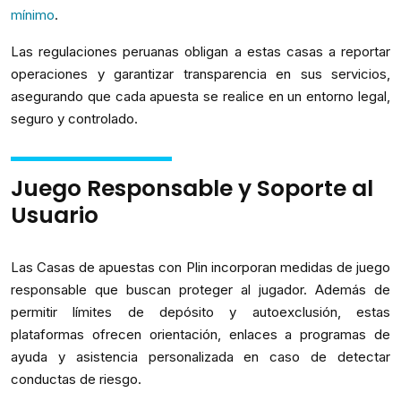
mínimo
.
Las regulaciones peruanas obligan a estas casas a reportar
operaciones y garantizar transparencia en sus servicios,
asegurando que cada apuesta se realice en un entorno legal,
seguro y controlado.
Juego Responsable y Soporte al
Usuario
Las Casas de apuestas con Plin incorporan medidas de juego
responsable que buscan proteger al jugador. Además de
permitir límites de depósito y autoexclusión, estas
plataformas ofrecen orientación, enlaces a programas de
ayuda y asistencia personalizada en caso de detectar
conductas de riesgo.