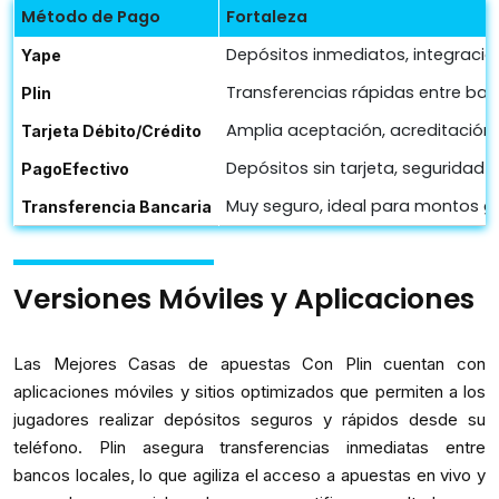
Método de Pago
Fortaleza
Depósitos inmediatos, integración
Yape
Transferencias rápidas entre ban
Plin
Amplia aceptación, acreditación 
Tarjeta Débito/Crédito
Depósitos sin tarjeta, seguridad
PagoEfectivo
Muy seguro, ideal para montos gr
Transferencia Bancaria
Versiones Móviles y Aplicaciones
Las Mejores Casas de apuestas Con Plin cuentan con
aplicaciones móviles y sitios optimizados que permiten a los
jugadores realizar depósitos seguros y rápidos desde su
teléfono. Plin asegura transferencias inmediatas entre
bancos locales, lo que agiliza el acceso a apuestas en vivo y