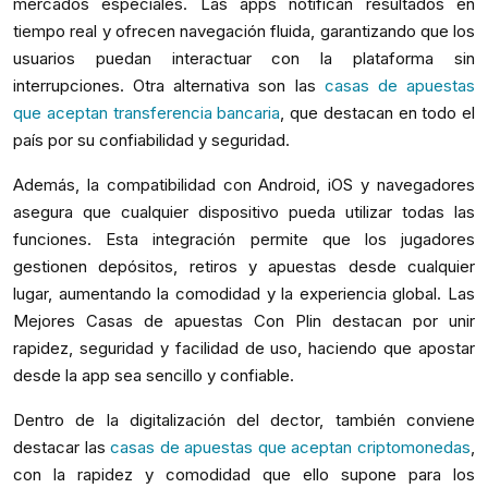
mercados especiales. Las apps notifican resultados en
tiempo real y ofrecen navegación fluida, garantizando que los
usuarios puedan interactuar con la plataforma sin
interrupciones. Otra alternativa son las
casas de apuestas
que aceptan transferencia bancaria
, que destacan en todo el
país por su confiabilidad y seguridad.
Además, la compatibilidad con Android, iOS y navegadores
asegura que cualquier dispositivo pueda utilizar todas las
funciones. Esta integración permite que los jugadores
gestionen depósitos, retiros y apuestas desde cualquier
lugar, aumentando la comodidad y la experiencia global. Las
Mejores Casas de apuestas Con Plin destacan por unir
rapidez, seguridad y facilidad de uso, haciendo que apostar
desde la app sea sencillo y confiable.
Dentro de la digitalización del dector, también conviene
destacar las
casas de apuestas que aceptan criptomonedas
,
con la rapidez y comodidad que ello supone para los