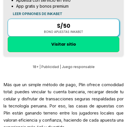
Apuesta con servicio en vivo
App gratis y bonos premium
LEER OPINIONES DE INKABET
S/50
BONO APUESTAS INKABET
Visitar sitio
18+ | Publicidad | Juego responsable
Más que un simple método de pago, Plin ofrece comodidad
total: puedes vincular tu cuenta bancaria, recargar desde tu
celular y disfrutar de transacciones seguras respaldadas por
la tecnología peruana. Por eso, las casas de apuestas con
Plin están ganando terreno entre los jugadores locales que
valoran eficiencia y confianza, haciendo de cada apuesta una