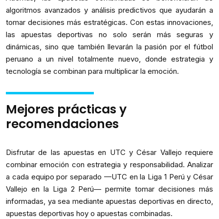
algoritmos avanzados y análisis predictivos que ayudarán a
tomar decisiones más estratégicas. Con estas innovaciones,
las apuestas deportivas no solo serán más seguras y
dinámicas, sino que también llevarán la pasión por el fútbol
peruano a un nivel totalmente nuevo, donde estrategia y
tecnología se combinan para multiplicar la emoción.
Mejores prácticas y
recomendaciones
Disfrutar de las apuestas en UTC y César Vallejo requiere
combinar emoción con estrategia y responsabilidad. Analizar
a cada equipo por separado —UTC en la Liga 1 Perú y César
Vallejo en la Liga 2 Perú— permite tomar decisiones más
informadas, ya sea mediante apuestas deportivas en directo,
apuestas deportivas hoy o apuestas combinadas.