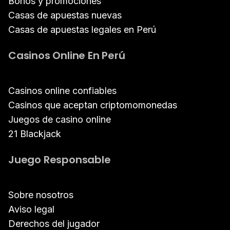
Bonos y promociones
Casas de apuestas nuevas
Casas de apuestas legales en Perú
Casinos Online En Perú
Casinos online confiables
Casinos que aceptan criptomomonedas
Juegos de casino online
21 Blackjack
Juego Responsable
Sobre nosotros
Aviso legal
Derechos del jugador