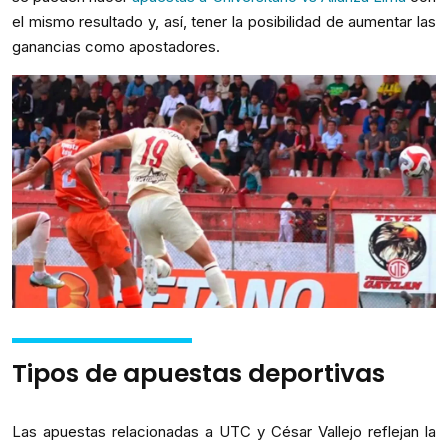
el mismo resultado y, así, tener la posibilidad de aumentar las
ganancias como apostadores.
Tipos de apuestas deportivas
Las apuestas relacionadas a UTC y César Vallejo reflejan la