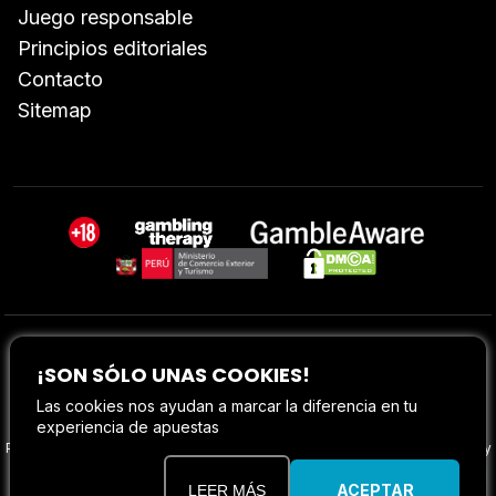
Juego responsable
Principios editoriales
Contacto
Sitemap
Selector Pais
España
México
Perú
Colombia
¡SON SÓLO UNAS COOKIES!
Las cookies nos ayudan a marcar la diferencia en tu
experiencia de apuestas
Copyright © 2026 Webapuestas.com todos los derechos reservados.
Para mayores de 18 años. Juega con responsabilidad. Sin diversión no hay
juego.
ACEPTAR
LEER MÁS