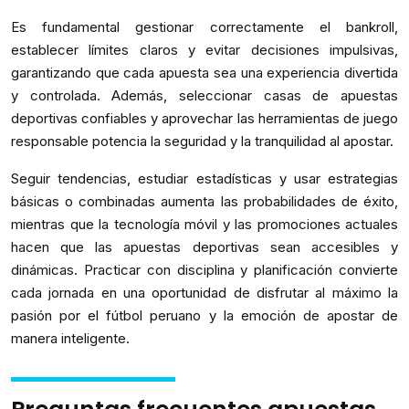
Es fundamental gestionar correctamente el bankroll,
establecer límites claros y evitar decisiones impulsivas,
garantizando que cada apuesta sea una experiencia divertida
y controlada. Además, seleccionar casas de apuestas
deportivas confiables y aprovechar las herramientas de juego
responsable potencia la seguridad y la tranquilidad al apostar.
Seguir tendencias, estudiar estadísticas y usar estrategias
básicas o combinadas aumenta las probabilidades de éxito,
mientras que la tecnología móvil y las promociones actuales
hacen que las apuestas deportivas sean accesibles y
dinámicas. Practicar con disciplina y planificación convierte
cada jornada en una oportunidad de disfrutar al máximo la
pasión por el fútbol peruano y la emoción de apostar de
manera inteligente.