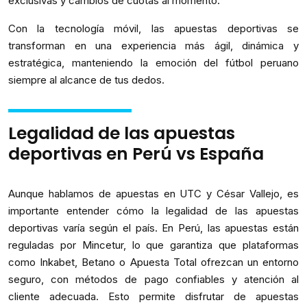
exclusivas y cambios de cuotas al momento.
Con la tecnología móvil, las apuestas deportivas se
transforman en una experiencia más ágil, dinámica y
estratégica, manteniendo la emoción del fútbol peruano
siempre al alcance de tus dedos.
Legalidad de las apuestas
deportivas en Perú vs España
Aunque hablamos de apuestas en UTC y César Vallejo, es
importante entender cómo la legalidad de las apuestas
deportivas varía según el país. En Perú, las apuestas están
reguladas por Mincetur, lo que garantiza que plataformas
como Inkabet, Betano o Apuesta Total ofrezcan un entorno
seguro, con métodos de pago confiables y atención al
cliente adecuada. Esto permite disfrutar de apuestas