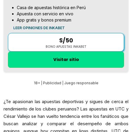
Casa de apuestas histórica en Perú
Apuesta con servicio en vivo
App gratis y bonos premium
LEER OPINIONES DE INKABET
S/50
BONO APUESTAS INKABET
Visitar sitio
18+ | Publicidad | Juego responsable
¿Te apasionan las apuestas deportivas y sigues de cerca el
rendimiento de los clubes peruanos? Las apuestas en UTC y
César Vallejo se han vuelto tendencia entre los fanáticos que
buscan analizar y comparar el desempeño de ambos
equipos, aunque hoy compitan en ligas distintas. UTC de