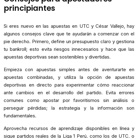
principiantes
Si eres nuevo en las apuestas en UTC y César Vallejo, hay
algunos consejos clave que te ayudarán a comenzar con el
pie derecho. Primero, define un presupuesto claro y gestiona
tu bankroll; esto evita riesgos innecesarios y hace que las
apuestas deportivas sean sostenibles y divertidas.
Empieza con apuestas simples antes de aventurarte en
apuestas combinadas, y utiliza la opción de apuestas
deportivas en directo para experimentar cómo reaccionar
ante cambios en el desarrollo del partido. Evita errores
comunes como apostar por favoritismos sin análisis o
perseguir pérdidas; la estrategia y la información son
fundamentales.
Aprovecha recursos de aprendizaje disponibles en línea y
sigue partidos reales de la Liga 1 Perú, como los de UTC, o