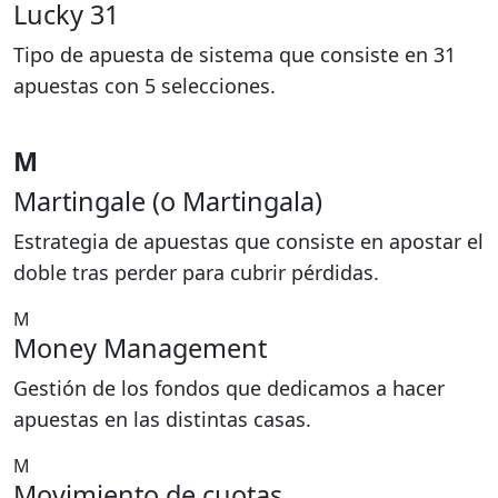
Lucky 31
Tipo de apuesta de sistema que consiste en 31
apuestas con 5 selecciones.
M
Martingale (o Martingala)
Estrategia de apuestas que consiste en apostar el
doble tras perder para cubrir pérdidas.
M
Money Management
Gestión de los fondos que dedicamos a hacer
apuestas en las distintas casas.
M
Movimiento de cuotas