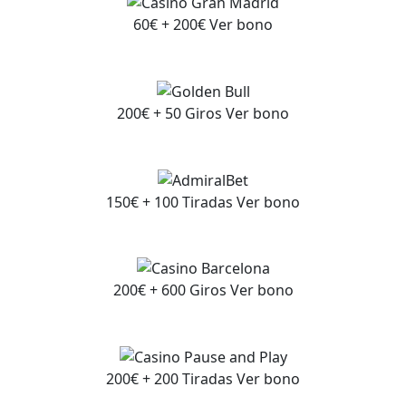
60€ + 200€
Ver bono
200€ + 50 Giros
Ver bono
150€ + 100 Tiradas
Ver bono
200€ + 600 Giros
Ver bono
200€ + 200 Tiradas
Ver bono