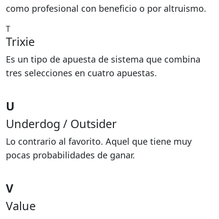
como profesional con beneficio o por altruismo.
T
Trixie
Es un tipo de apuesta de sistema que combina
tres selecciones en cuatro apuestas.
U
Underdog / Outsider
Lo contrario al favorito. Aquel que tiene muy
pocas probabilidades de ganar.
V
Value