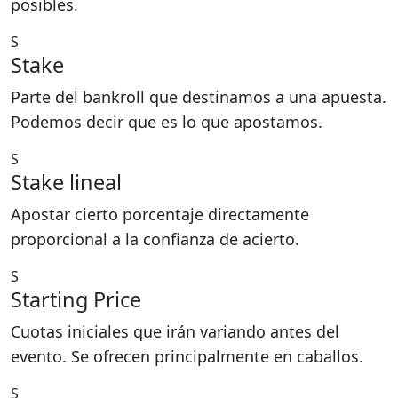
posibles.
S
Stake
Parte del bankroll que destinamos a una apuesta.
Podemos decir que es lo que apostamos.
S
Stake lineal
Apostar cierto porcentaje directamente
proporcional a la confianza de acierto.
S
Starting Price
Cuotas iniciales que irán variando antes del
evento. Se ofrecen principalmente en caballos.
S