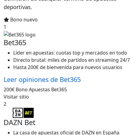
deportivas.
Bono nuevo
1
Bet365
Líder en apuestas: cuotas top y mercados en todo
Directo brutal: miles de partidos en streaming 24/7
Hasta 200€ de bienvenida para nuevos usuarios
Leer opiniones de Bet365
200€
Bono Apuestas Bet365
Visitar sitio
2
DAZN Bet
La casa de apuestas oficial de DAZN en España