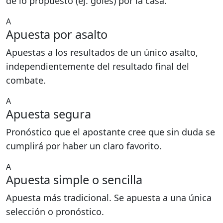
de lo propuesto (ej. goles) por la casa.
A
Apuesta por asalto
Apuestas a los resultados de un único asalto,
independientemente del resultado final del
combate.
A
Apuesta segura
Pronóstico que el apostante cree que sin duda se
cumplirá por haber un claro favorito.
A
Apuesta simple o sencilla
Apuesta más tradicional. Se apuesta a una única
selección o pronóstico.