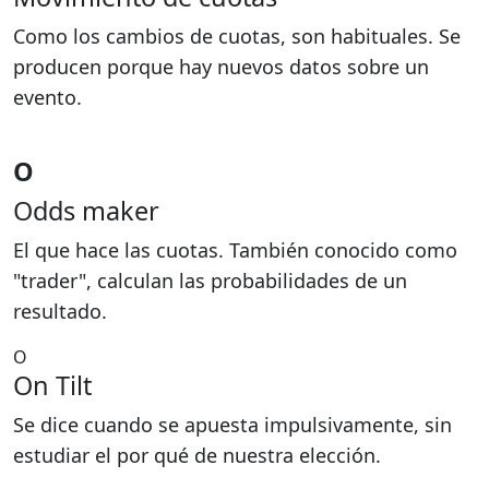
Como los cambios de cuotas, son habituales. Se
producen porque hay nuevos datos sobre un
evento.
O
Odds maker
El que hace las cuotas. También conocido como
"trader", calculan las probabilidades de un
resultado.
O
On Tilt
Se dice cuando se apuesta impulsivamente, sin
estudiar el por qué de nuestra elección.