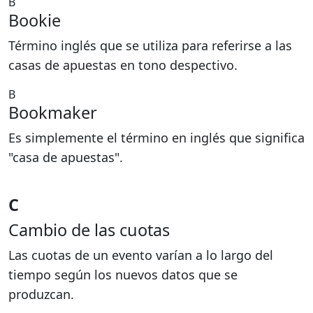
B
Bookie
Término inglés que se utiliza para referirse a las
casas de apuestas en tono despectivo.
B
Bookmaker
Es simplemente el término en inglés que significa
"casa de apuestas".
C
Cambio de las cuotas
Las cuotas de un evento varían a lo largo del
tiempo según los nuevos datos que se
produzcan.