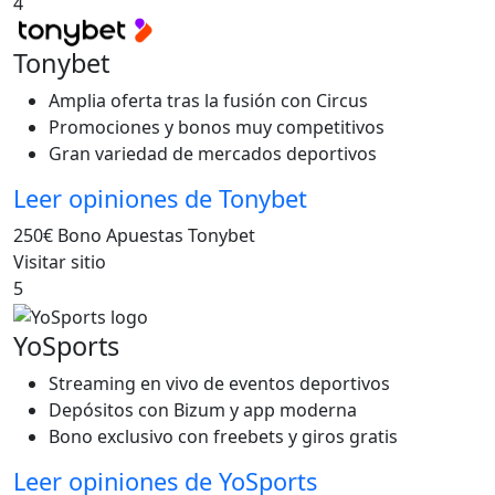
4
Tonybet
Amplia oferta tras la fusión con Circus
Promociones y bonos muy competitivos
Gran variedad de mercados deportivos
Leer opiniones de Tonybet
250€
Bono Apuestas Tonybet
Visitar sitio
5
YoSports
Streaming en vivo de eventos deportivos
Depósitos con Bizum y app moderna
Bono exclusivo con freebets y giros gratis
Leer opiniones de YoSports