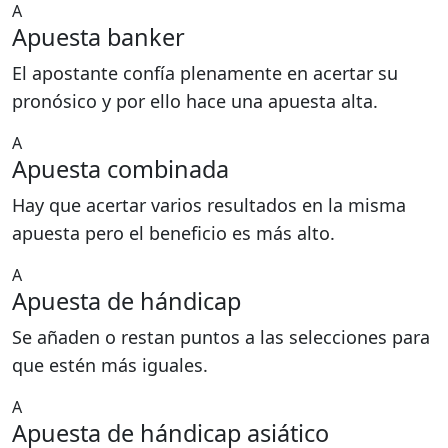
A
Apuesta banker
El apostante confía plenamente en acertar su
pronósico y por ello hace una apuesta alta.
A
Apuesta combinada
Hay que acertar varios resultados en la misma
apuesta pero el beneficio es más alto.
A
Apuesta de hándicap
Se añaden o restan puntos a las selecciones para
que estén más iguales.
A
Apuesta de hándicap asiático