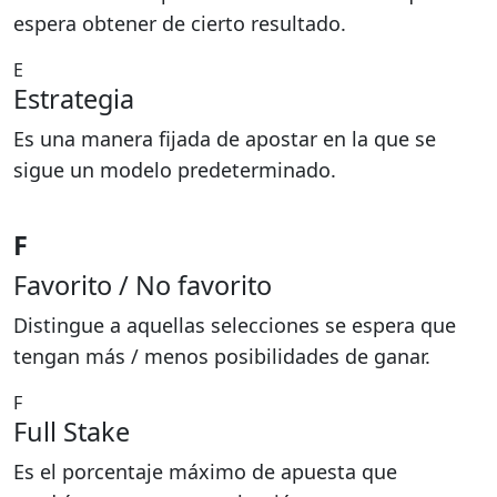
espera obtener de cierto resultado.
E
Estrategia
Es una manera fijada de apostar en la que se
sigue un modelo predeterminado.
F
Favorito / No favorito
Distingue a aquellas selecciones se espera que
tengan más / menos posibilidades de ganar.
F
Full Stake
Es el porcentaje máximo de apuesta que