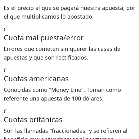
Es el precio al que se pagará nuestra apuesta, por
el que multiplicamos lo apostado.
C
Cuota mal puesta/error
Errores que cometen sin querer las casas de
apuestas y que son rectificados.
C
Cuotas americanas
Conocidas como "Money Line". Toman como
referente una apuesta de 100 dólares.
C
Cuotas británicas
Son las llamadas "fraccionadas" y se refieren al