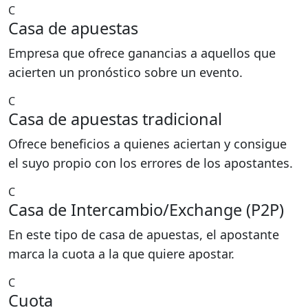
C
Casa de apuestas
Empresa que ofrece ganancias a aquellos que
acierten un pronóstico sobre un evento.
C
Casa de apuestas tradicional
Ofrece beneficios a quienes aciertan y consigue
el suyo propio con los errores de los apostantes.
C
Casa de Intercambio/Exchange (P2P)
En este tipo de casa de apuestas, el apostante
marca la cuota a la que quiere apostar.
C
Cuota