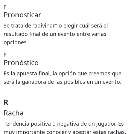
P
Pronosticar
Se trata de "adivinar" o elegir cuál será el
resultado final de un evento entre varias
opciones.
P
Pronóstico
Es la apuesta final, la opción que creemos que
será la ganadora de las posibles en un evento.
R
Racha
Tendencia positiva o negativa de un jugador. Es
muy importante conocer y aceptar estas rachas.