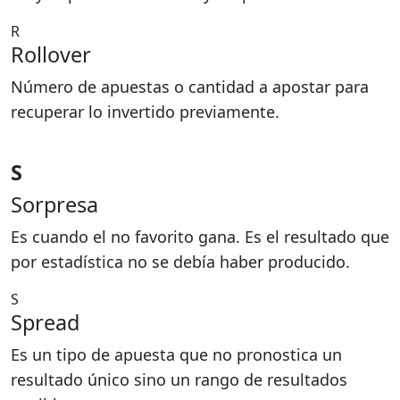
R
Rollover
Número de apuestas o cantidad a apostar para
recuperar lo invertido previamente.
S
Sorpresa
Es cuando el no favorito gana. Es el resultado que
por estadística no se debía haber producido.
S
Spread
Es un tipo de apuesta que no pronostica un
resultado único sino un rango de resultados