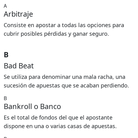
A
Arbitraje
Consiste en apostar a todas las opciones para
cubrir posibles pérdidas y ganar seguro.
B
Bad Beat
Se utiliza para denominar una mala racha, una
sucesión de apuestas que se acaban perdiendo.
B
Bankroll o Banco
Es el total de fondos del que el apostante
dispone en una o varias casas de apuestas.