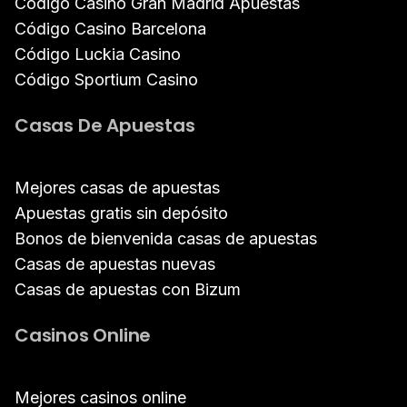
Código Casino Gran Madrid Apuestas
Código Casino Barcelona
Código Luckia Casino
Código Sportium Casino
Casas De Apuestas
Mejores casas de apuestas
Apuestas gratis sin depósito
Bonos de bienvenida casas de apuestas
Casas de apuestas nuevas
Casas de apuestas con Bizum
Casinos Online
Mejores casinos online