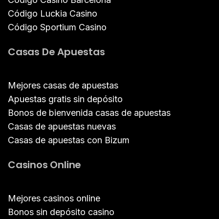
Código Luckia Casino
Código Sportium Casino
Casas De Apuestas
Mejores casas de apuestas
Apuestas gratis sin depósito
Bonos de bienvenida casas de apuestas
Casas de apuestas nuevas
Casas de apuestas con Bizum
Casinos Online
Mejores casinos online
Bonos sin depósito casino