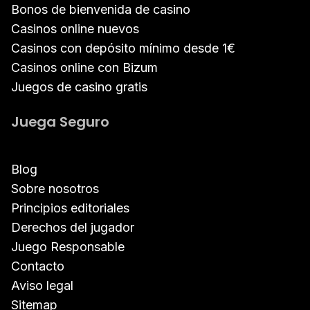
Bonos de bienvenida de casino
Casinos online nuevos
Casinos con depósito mínimo desde 1€
Casinos online con Bizum
Juegos de casino gratis
Juega Seguro
Blog
Sobre nosotros
Principios editoriales
Derechos del jugador
Juego Responsable
Contacto
Aviso legal
Sitemap