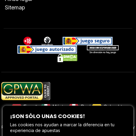
Sitemap
Selector Pais
España
México
Perú
Colombia
¡SON SÓLO UNAS COOKIES!
Copyright © 2026 Webapuestas.com todos los derechos reservados.
Las cookies nos ayudan a marcar la diferencia en tu
Para mayores de 18 años. Juega con responsabilidad. Sin diversión no hay
experiencia de apuestas
juego.