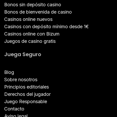
Bonos sin depósito casino
Bonos de bienvenida de casino
Casinos online nuevos
Casinos con depósito mínimo desde 1€
Casinos online con Bizum
Juegos de casino gratis
Juega Seguro
Blog
Sobre nosotros
Principios editoriales
Derechos del jugador
Juego Responsable
Contacto
Aviso legal