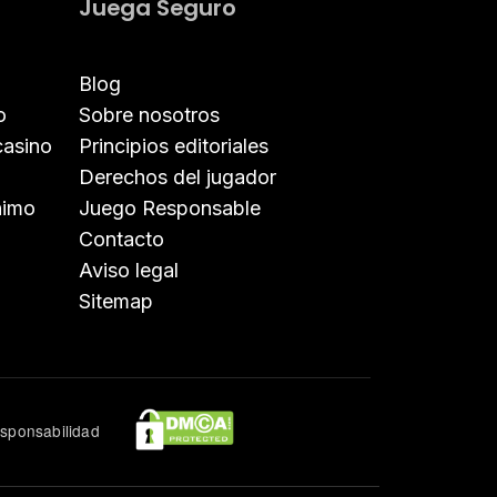
Juega Seguro
Blog
o
Sobre nosotros
casino
Principios editoriales
Derechos del jugador
nimo
Juego Responsable
Contacto
Aviso legal
Sitemap