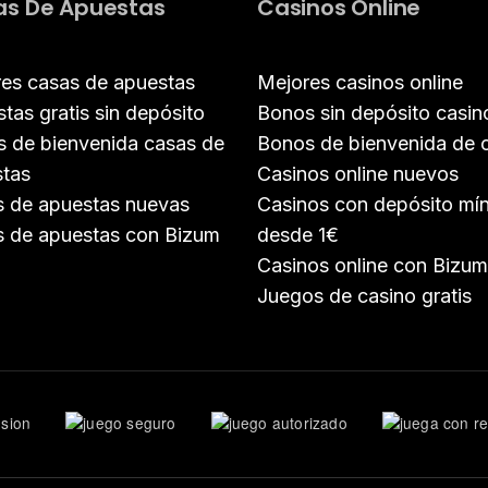
s De Apuestas
Casinos Online
es casas de apuestas
Mejores casinos online
tas gratis sin depósito
Bonos sin depósito casin
 de bienvenida casas de
Bonos de bienvenida de 
tas
Casinos online nuevos
 de apuestas nuevas
Casinos con depósito mí
 de apuestas con Bizum
desde 1€
Casinos online con Bizum
Juegos de casino gratis