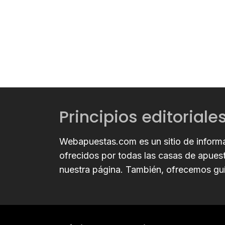
Principios editoriale
Webapuestas.com es un sitio de informa
ofrecidos por todas las casas de apuest
nuestra página. También, ofrecemos guí