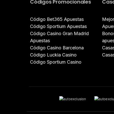
Códigos Promocionales
Casa
Código Bet365 Apuestas
Mejor
Código Sportium Apuestas
Apues
Código Casino Gran Madrid
Bonos
Apuestas
apues
Código Casino Barcelona
Casas
Código Luckia Casino
Casas
Código Sportium Casino