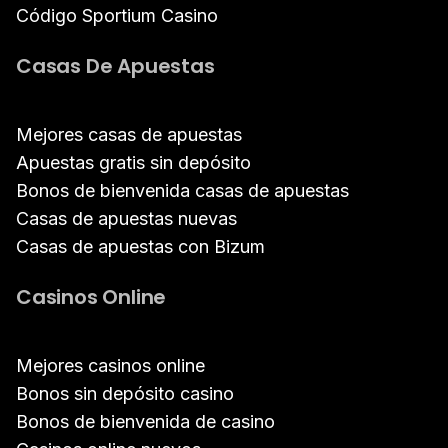
Código Sportium Casino
Casas De Apuestas
Mejores casas de apuestas
Apuestas gratis sin depósito
Bonos de bienvenida casas de apuestas
Casas de apuestas nuevas
Casas de apuestas con Bizum
Casinos Online
Mejores casinos online
Bonos sin depósito casino
Bonos de bienvenida de casino