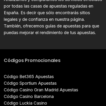
por todas las casas de apuestas reguladas en
España. Es decir que sólo encontrarás sitios
legales y de confianza en nuestra página.
También, ofrecemos guías de apuestas para que
puedas mejorar el rendimiento de tus apuestas.
Códigos Promocionales
Código Bet365 Apuestas
Código Sportium Apuestas
Código Casino Gran Madrid Apuestas
Código Casino Barcelona
Código Luckia Casino