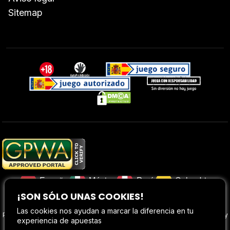
Sitemap
Selector Pais
España
México
Perú
Colombia
¡SON SÓLO UNAS COOKIES!
Copyright © 2026 Webapuestas.com todos los derechos reservados.
Las cookies nos ayudan a marcar la diferencia en tu
Para mayores de 18 años. Juega con responsabilidad. Sin diversión no hay
experiencia de apuestas
juego.