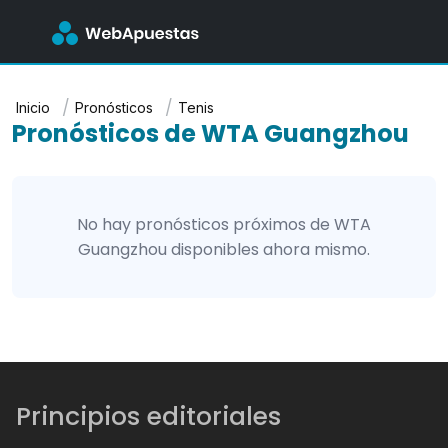
Inicio
Pronósticos
Tenis
Pronósticos de WTA Guangzhou
No hay pronósticos próximos de WTA
Guangzhou disponibles ahora mismo.
Principios editoriales