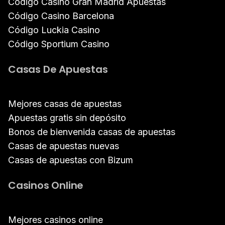
Código Casino Gran Madrid Apuestas
Código Casino Barcelona
Código Luckia Casino
Código Sportium Casino
Casas De Apuestas
Mejores casas de apuestas
Apuestas gratis sin depósito
Bonos de bienvenida casas de apuestas
Casas de apuestas nuevas
Casas de apuestas con Bizum
Casinos Online
Mejores casinos online