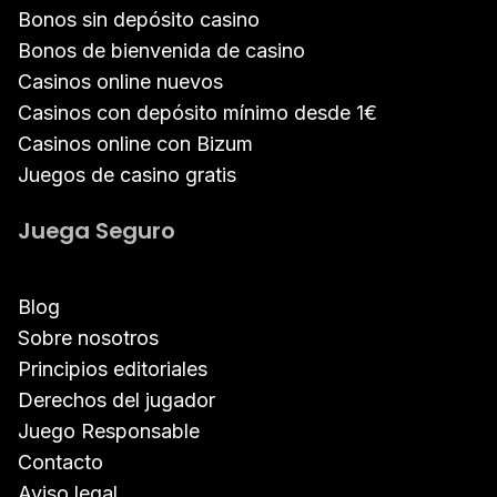
Bonos sin depósito casino
Bonos de bienvenida de casino
Casinos online nuevos
Casinos con depósito mínimo desde 1€
Casinos online con Bizum
Juegos de casino gratis
Juega Seguro
Blog
Sobre nosotros
Principios editoriales
Derechos del jugador
Juego Responsable
Contacto
Aviso legal