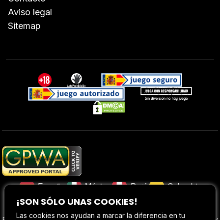
Aviso legal
Sitemap
Selector Pais
España
México
Perú
Colombia
¡SON SÓLO UNAS COOKIES!
Copyright © 2026 Webapuestas.com todos los derechos reservados.
Las cookies nos ayudan a marcar la diferencia en tu
Para mayores de 18 años. Juega con responsabilidad. Sin diversión no hay