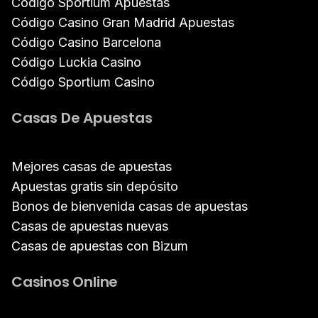
Código Sportium Apuestas
Código Casino Gran Madrid Apuestas
Código Casino Barcelona
Código Luckia Casino
Código Sportium Casino
Casas De Apuestas
Mejores casas de apuestas
Apuestas gratis sin depósito
Bonos de bienvenida casas de apuestas
Casas de apuestas nuevas
Casas de apuestas con Bizum
Casinos Online