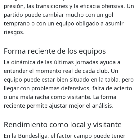
presión, las transiciones y la eficacia ofensiva. Un
partido puede cambiar mucho con un gol
temprano o con un equipo obligado a asumir
riesgos.
Forma reciente de los equipos
La dinámica de las últimas jornadas ayuda a
entender el momento real de cada club. Un
equipo puede estar bien situado en la tabla, pero
llegar con problemas defensivos, falta de acierto
o una mala racha como visitante. La forma
reciente permite ajustar mejor el análisis.
Rendimiento como local y visitante
En la Bundesliga, el factor campo puede tener