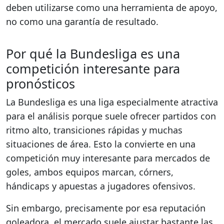
deben utilizarse como una herramienta de apoyo,
no como una garantía de resultado.
Por qué la Bundesliga es una
competición interesante para
pronósticos
La Bundesliga es una liga especialmente atractiva
para el análisis porque suele ofrecer partidos con
ritmo alto, transiciones rápidas y muchas
situaciones de área. Esto la convierte en una
competición muy interesante para mercados de
goles, ambos equipos marcan, córners,
hándicaps y apuestas a jugadores ofensivos.
Sin embargo, precisamente por esa reputación
goleadora, el mercado suele ajustar bastante las