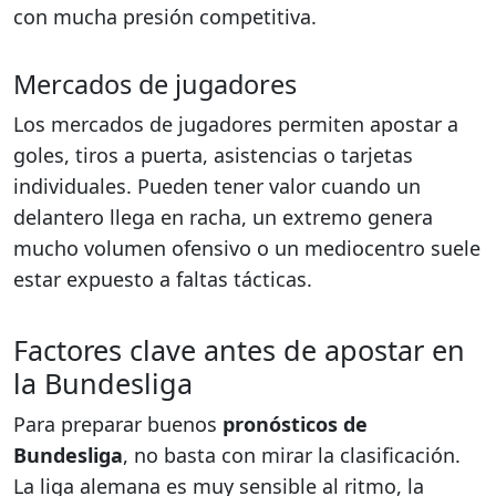
con mucha presión competitiva.
Mercados de jugadores
Los mercados de jugadores permiten apostar a
goles, tiros a puerta, asistencias o tarjetas
individuales. Pueden tener valor cuando un
delantero llega en racha, un extremo genera
mucho volumen ofensivo o un mediocentro suele
estar expuesto a faltas tácticas.
Factores clave antes de apostar en
la Bundesliga
Para preparar buenos
pronósticos de
Bundesliga
, no basta con mirar la clasificación.
La liga alemana es muy sensible al ritmo, la