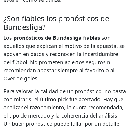
¿Son fiables los pronósticos de
Bundesliga?
Los
pronósticos de Bundesliga fiables
son
aquellos que explican el motivo de la apuesta, se
apoyan en datos y reconocen la incertidumbre
del fútbol. No prometen aciertos seguros ni
recomiendan apostar siempre al favorito o al
Over de goles.
Para valorar la calidad de un pronóstico, no basta
con mirar si el último pick fue acertado. Hay que
analizar el razonamiento, la cuota recomendada,
el tipo de mercado y la coherencia del análisis.
Un buen pronóstico puede fallar por un detalle