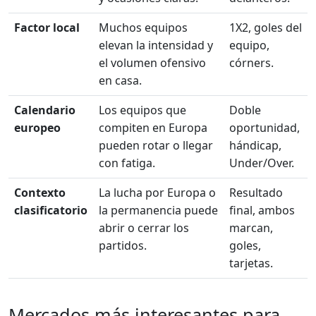
Factor local
Muchos equipos
1X2, goles del
elevan la intensidad y
equipo,
el volumen ofensivo
córners.
en casa.
Calendario
Los equipos que
Doble
europeo
compiten en Europa
oportunidad,
pueden rotar o llegar
hándicap,
con fatiga.
Under/Over.
Contexto
La lucha por Europa o
Resultado
clasificatorio
la permanencia puede
final, ambos
abrir o cerrar los
marcan,
partidos.
goles,
tarjetas.
Mercados más interesantes para