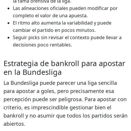
la fama ofensiva de la liga.
Las alineaciones oficiales pueden modificar por
completo el valor de una apuesta.
El ritmo alto aumenta la variabilidad y puede
cambiar el partido en pocos minutos.
Seguir picks sin revisar el contexto puede llevar a
decisiones poco rentables.
Estrategia de bankroll para apostar
en la Bundesliga
La Bundesliga puede parecer una liga sencilla
para apostar a goles, pero precisamente esa
percepción puede ser peligrosa. Para apostar con
criterio, es imprescindible gestionar bien el
bankroll y no asumir que todos los partidos serán
abiertos.