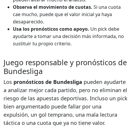
Observa el movimiento de cuotas.
Si una cuota
cae mucho, puede que el valor inicial ya haya
desaparecido.
Usa los pronósticos como apoyo.
Un pick debe
ayudarte a tomar una decisión más informada, no
sustituir tu propio criterio.
Juego responsable y pronósticos de
Bundesliga
Los
pronósticos de Bundesliga
pueden ayudarte
a analizar mejor cada partido, pero no eliminan el
riesgo de las apuestas deportivas. Incluso un pick
bien argumentado puede fallar por una
expulsión, un gol temprano, una mala lectura
táctica o una cuota que ya no tiene valor.