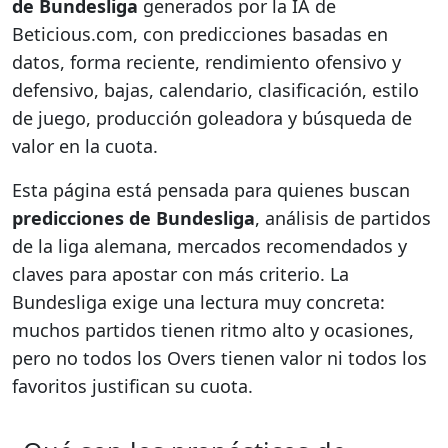
de Bundesliga
generados por la IA de
Beticious.com, con predicciones basadas en
datos, forma reciente, rendimiento ofensivo y
defensivo, bajas, calendario, clasificación, estilo
de juego, producción goleadora y búsqueda de
valor en la cuota.
Esta página está pensada para quienes buscan
predicciones de Bundesliga
, análisis de partidos
de la liga alemana, mercados recomendados y
claves para apostar con más criterio. La
Bundesliga exige una lectura muy concreta:
muchos partidos tienen ritmo alto y ocasiones,
pero no todos los Overs tienen valor ni todos los
favoritos justifican su cuota.