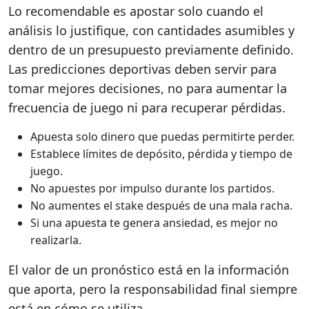
Lo recomendable es apostar solo cuando el
análisis lo justifique, con cantidades asumibles y
dentro de un presupuesto previamente definido.
Las predicciones deportivas deben servir para
tomar mejores decisiones, no para aumentar la
frecuencia de juego ni para recuperar pérdidas.
Apuesta solo dinero que puedas permitirte perder.
Establece límites de depósito, pérdida y tiempo de
juego.
No apuestes por impulso durante los partidos.
No aumentes el stake después de una mala racha.
Si una apuesta te genera ansiedad, es mejor no
realizarla.
El valor de un pronóstico está en la información
que aporta, pero la responsabilidad final siempre
está en cómo se utiliza.