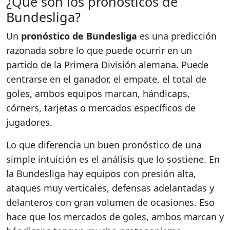
¿Qué son los pronósticos de
Bundesliga?
Un
pronóstico de Bundesliga
es una predicción
razonada sobre lo que puede ocurrir en un
partido de la Primera División alemana. Puede
centrarse en el ganador, el empate, el total de
goles, ambos equipos marcan, hándicaps,
córners, tarjetas o mercados específicos de
jugadores.
Lo que diferencia un buen pronóstico de una
simple intuición es el análisis que lo sostiene. En
la Bundesliga hay equipos con presión alta,
ataques muy verticales, defensas adelantadas y
delanteros con gran volumen de ocasiones. Eso
hace que los mercados de goles, ambos marcan y