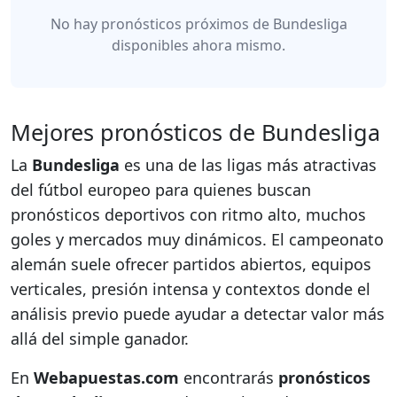
No hay pronósticos próximos de Bundesliga
disponibles ahora mismo.
Mejores pronósticos de Bundesliga
La
Bundesliga
es una de las ligas más atractivas
del fútbol europeo para quienes buscan
pronósticos deportivos con ritmo alto, muchos
goles y mercados muy dinámicos. El campeonato
alemán suele ofrecer partidos abiertos, equipos
verticales, presión intensa y contextos donde el
análisis previo puede ayudar a detectar valor más
allá del simple ganador.
En
Webapuestas.com
encontrarás
pronósticos