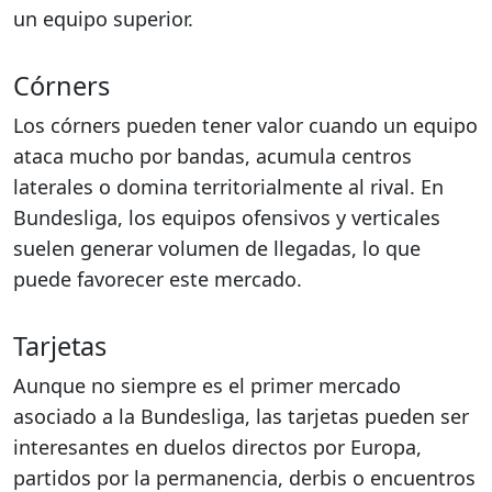
un equipo superior.
Córners
Los córners pueden tener valor cuando un equipo
ataca mucho por bandas, acumula centros
laterales o domina territorialmente al rival. En
Bundesliga, los equipos ofensivos y verticales
suelen generar volumen de llegadas, lo que
puede favorecer este mercado.
Tarjetas
Aunque no siempre es el primer mercado
asociado a la Bundesliga, las tarjetas pueden ser
interesantes en duelos directos por Europa,
partidos por la permanencia, derbis o encuentros