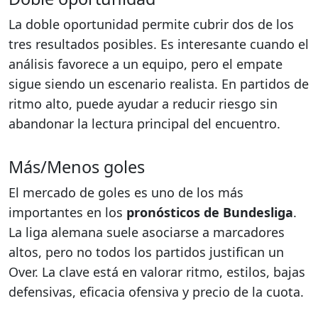
La doble oportunidad permite cubrir dos de los
tres resultados posibles. Es interesante cuando el
análisis favorece a un equipo, pero el empate
sigue siendo un escenario realista. En partidos de
ritmo alto, puede ayudar a reducir riesgo sin
abandonar la lectura principal del encuentro.
Más/Menos goles
El mercado de goles es uno de los más
importantes en los
pronósticos de Bundesliga
.
La liga alemana suele asociarse a marcadores
altos, pero no todos los partidos justifican un
Over. La clave está en valorar ritmo, estilos, bajas
defensivas, eficacia ofensiva y precio de la cuota.