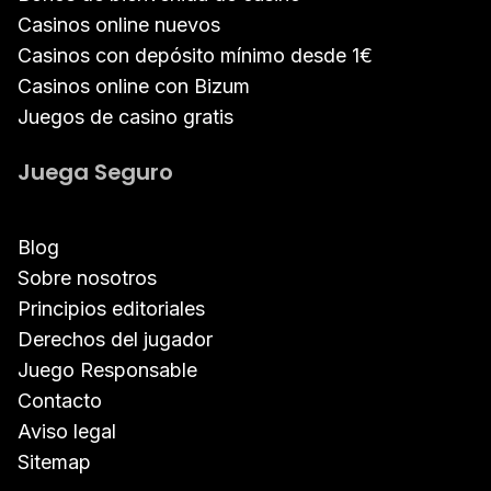
Casinos online nuevos
Casinos con depósito mínimo desde 1€
Casinos online con Bizum
Juegos de casino gratis
Juega Seguro
Blog
Sobre nosotros
Principios editoriales
Derechos del jugador
Juego Responsable
Contacto
Aviso legal
Sitemap