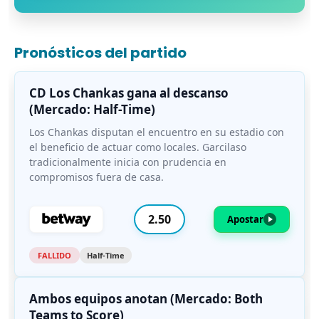
Pronósticos del partido
CD Los Chankas gana al descanso
(Mercado: Half-Time)
Los Chankas disputan el encuentro en su estadio con
el beneficio de actuar como locales. Garcilaso
tradicionalmente inicia con prudencia en
compromisos fuera de casa.
2.50
Apostar
FALLIDO
Half-Time
Ambos equipos anotan (Mercado: Both
Teams to Score)