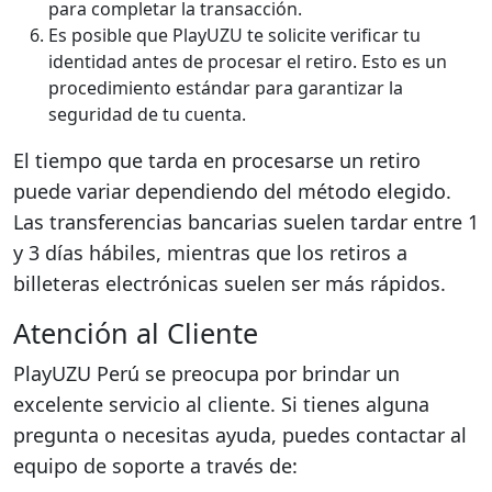
para completar la transacción.
Es posible que PlayUZU te solicite verificar tu
identidad antes de procesar el retiro. Esto es un
procedimiento estándar para garantizar la
seguridad de tu cuenta.
El tiempo que tarda en procesarse un retiro
puede variar dependiendo del método elegido.
Las transferencias bancarias suelen tardar entre 1
y 3 días hábiles, mientras que los retiros a
billeteras electrónicas suelen ser más rápidos.
Atención al Cliente
PlayUZU Perú se preocupa por brindar un
excelente servicio al cliente. Si tienes alguna
pregunta o necesitas ayuda, puedes contactar al
equipo de soporte a través de: