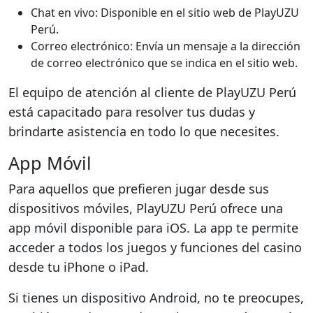
Chat en vivo: Disponible en el sitio web de PlayUZU
Perú.
Correo electrónico: Envía un mensaje a la dirección
de correo electrónico que se indica en el sitio web.
El equipo de atención al cliente de PlayUZU Perú
está capacitado para resolver tus dudas y
brindarte asistencia en todo lo que necesites.
App Móvil
Para aquellos que prefieren jugar desde sus
dispositivos móviles, PlayUZU Perú ofrece una
app móvil disponible para iOS. La app te permite
acceder a todos los juegos y funciones del casino
desde tu iPhone o iPad.
Si tienes un dispositivo Android, no te preocupes,