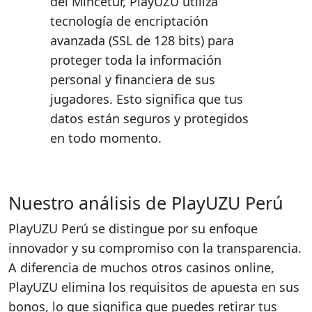
del Mincetur, PlayUZU utiliza
tecnología de encriptación
avanzada (SSL de 128 bits) para
proteger toda la información
personal y financiera de sus
jugadores. Esto significa que tus
datos están seguros y protegidos
en todo momento.
Nuestro análisis de PlayUZU Perú
PlayUZU Perú se distingue por su enfoque
innovador y su compromiso con la transparencia.
A diferencia de muchos otros casinos online,
PlayUZU elimina los requisitos de apuesta en sus
bonos, lo que significa que puedes retirar tus