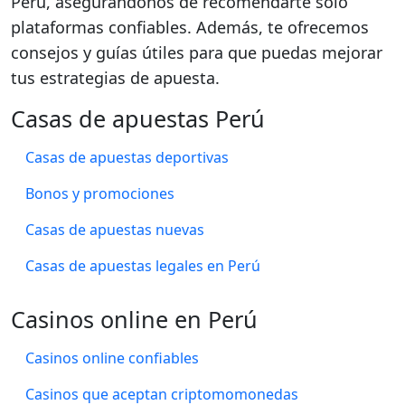
Perú, asegurándonos de recomendarte solo
plataformas confiables. Además, te ofrecemos
consejos y guías útiles para que puedas mejorar
tus estrategias de apuesta.
Casas de apuestas Perú
Casas de apuestas deportivas
Bonos y promociones
Casas de apuestas nuevas
Casas de apuestas legales en Perú
Casinos online en Perú
Casinos online confiables
Casinos que aceptan criptomomonedas