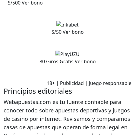
S/500
Ver bono
S/50
Ver bono
80 Giros Gratis
Ver bono
18+ | Publicidad | Juego responsable
Principios editoriales
Webapuestas.com es tu fuente confiable para
conocer todo sobre apuestas deportivas y juegos
de casino por internet. Revisamos y comparamos
casas de apuestas que operan de forma legal en