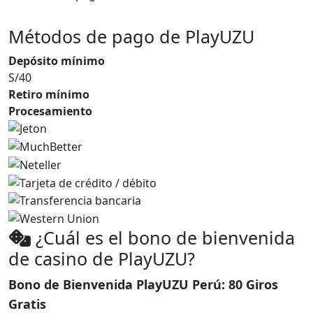
Métodos de pago de PlayUZU
Depósito mínimo
S/40
Retiro mínimo
Procesamiento
¿Cuál es el bono de bienvenida
de casino de PlayUZU?
Bono de Bienvenida PlayUZU Perú: 80 Giros
Gratis