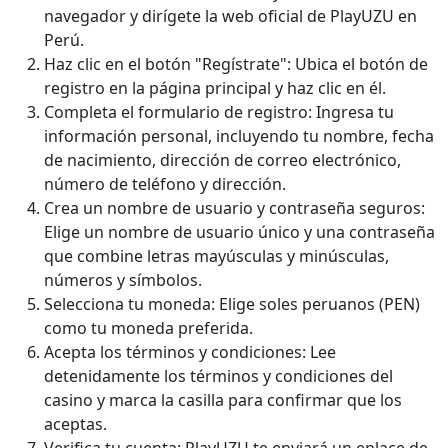
navegador y dirígete la web oficial de PlayUZU en
Perú.
Haz clic en el botón "Regístrate": Ubica el botón de
registro en la página principal y haz clic en él.
Completa el formulario de registro: Ingresa tu
información personal, incluyendo tu nombre, fecha
de nacimiento, dirección de correo electrónico,
número de teléfono y dirección.
Crea un nombre de usuario y contraseña seguros:
Elige un nombre de usuario único y una contraseña
que combine letras mayúsculas y minúsculas,
números y símbolos.
Selecciona tu moneda: Elige soles peruanos (PEN)
como tu moneda preferida.
Acepta los términos y condiciones: Lee
detenidamente los términos y condiciones del
casino y marca la casilla para confirmar que los
aceptas.
Verifica tu cuenta: PlayUZU te enviará un enlace de