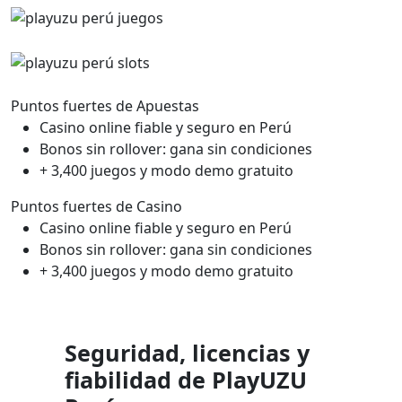
Puntos fuertes de Apuestas
Casino online fiable y seguro en Perú
Bonos sin rollover: gana sin condiciones
+ 3,400 juegos y modo demo gratuito
Puntos fuertes de Casino
Casino online fiable y seguro en Perú
Bonos sin rollover: gana sin condiciones
+ 3,400 juegos y modo demo gratuito
Seguridad, licencias y
fiabilidad de PlayUZU