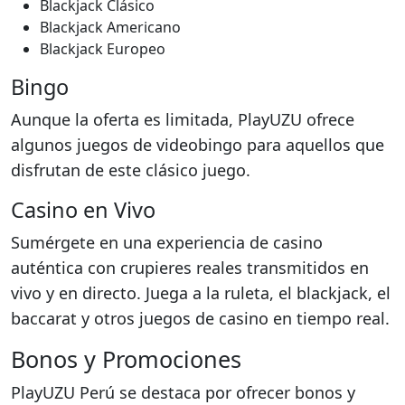
Blackjack Clásico
Blackjack Americano
Blackjack Europeo
Bingo
Aunque la oferta es limitada, PlayUZU ofrece
algunos juegos de videobingo para aquellos que
disfrutan de este clásico juego.
Casino en Vivo
Sumérgete en una experiencia de casino
auténtica con crupieres reales transmitidos en
vivo y en directo. Juega a la ruleta, el blackjack, el
baccarat y otros juegos de casino en tiempo real.
Bonos y Promociones
PlayUZU Perú se destaca por ofrecer bonos y