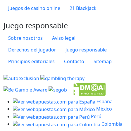
Juegos de casino online
21 Blackjack
Juego responsable
Sobre nosotros
Aviso legal
Derechos del jugador
Juego responsable
Principios editoriales
Contacto
Sitemap
Selector Pais
España
México
Perú
Colombia