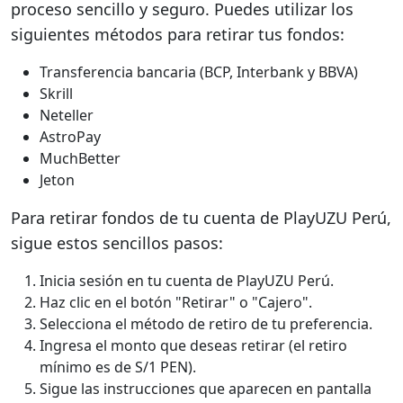
proceso sencillo y seguro. Puedes utilizar los
siguientes métodos para retirar tus fondos:
Transferencia bancaria (BCP, Interbank y BBVA)
Skrill
Neteller
AstroPay
MuchBetter
Jeton
Para retirar fondos de tu cuenta de PlayUZU Perú,
sigue estos sencillos pasos:
Inicia sesión en tu cuenta de PlayUZU Perú.
Haz clic en el botón "Retirar" o "Cajero".
Selecciona el método de retiro de tu preferencia.
Ingresa el monto que deseas retirar (el retiro
mínimo es de S/1 PEN).
Sigue las instrucciones que aparecen en pantalla