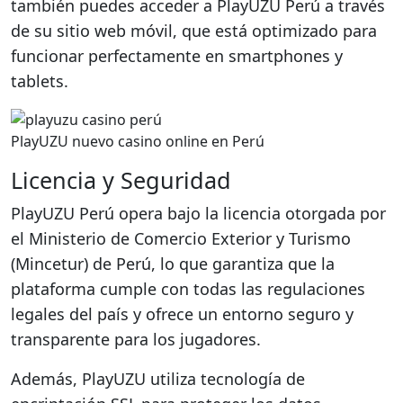
también puedes acceder a PlayUZU Perú a través
de su sitio web móvil, que está optimizado para
funcionar perfectamente en smartphones y
tablets.
PlayUZU nuevo casino online en Perú
Licencia y Seguridad
PlayUZU Perú opera bajo la licencia otorgada por
el Ministerio de Comercio Exterior y Turismo
(Mincetur) de Perú, lo que garantiza que la
plataforma cumple con todas las regulaciones
legales del país y ofrece un entorno seguro y
transparente para los jugadores.
Además, PlayUZU utiliza tecnología de