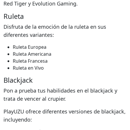
Red Tiger y Evolution Gaming.
Ruleta
Disfruta de la emoción de la ruleta en sus
diferentes variantes:
Ruleta Europea
Ruleta Americana
Ruleta Francesa
Ruleta en Vivo
Blackjack
Pon a prueba tus habilidades en el blackjack y
trata de vencer al crupier.
PlayUZU ofrece diferentes versiones de blackjack,
incluyendo: