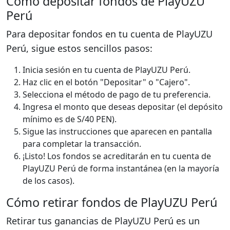
Cómo depositar fondos de PlayUZU
Perú
Para depositar fondos en tu cuenta de PlayUZU
Perú, sigue estos sencillos pasos:
Inicia sesión en tu cuenta de PlayUZU Perú.
Haz clic en el botón "Depositar" o "Cajero".
Selecciona el método de pago de tu preferencia.
Ingresa el monto que deseas depositar (el depósito
mínimo es de S/40 PEN).
Sigue las instrucciones que aparecen en pantalla
para completar la transacción.
¡Listo! Los fondos se acreditarán en tu cuenta de
PlayUZU Perú de forma instantánea (en la mayoría
de los casos).
Cómo retirar fondos de PlayUZU Perú
Retirar tus ganancias de PlayUZU Perú es un