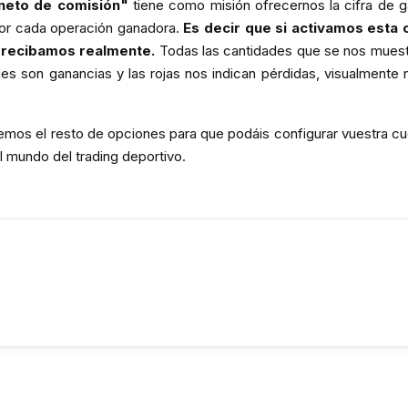
neto de comisión"
tiene como misión ofrecernos la cifra de 
 por cada operación ganadora.
Es decir que si activamos esta 
e recibamos realmente.
Todas las cantidades que se nos muestr
des son ganancias y las rojas nos indican pérdidas, visualmente 
remos el resto de opciones para que podáis configurar vuestra c
 mundo del trading deportivo.