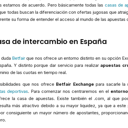
dos estamos de acuerdo. Pero básicamente todas las
casas de a
 que todas buscan la diferenciación con ofertas jugosas que atra
rente su forma de entender el acceso al mundo de las apuestas o
asa de intercambio en España
n duda
Betfair
que nos ofrece un entorno distinto en su opción E
aña. Y distinto porque dar servicio para realizar
apuestas cr
nio de las cuotas en tiempo real.
sibilidades que nos ofrece
Betfair Exchange
para sacarle la
tas deportivas
. Para comenzar nos centraremos en el
entorno
ofrece la casa de apuestas. Existe también el .com, al que po
esulta más atractivo debido a su mayor liquidez, ya que a est
y por consiguiente un mayor número de apostantes, proporciona
ro.