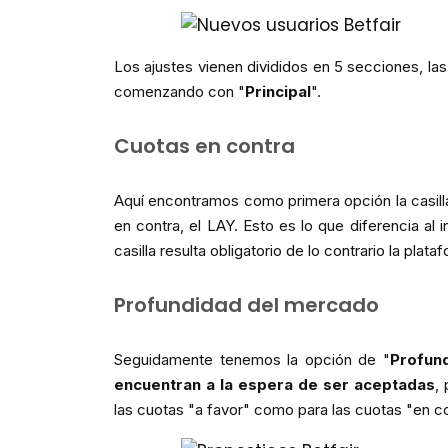
Los ajustes vienen divididos en 5 secciones, la
comenzando con "
Principal
".
Cuotas en contra
Aquí encontramos como primera opción la casill
en contra, el LAY. Esto es lo que diferencia al
casilla resulta obligatorio de lo contrario la pl
Profundidad del mercado
Seguidamente tenemos la opción de "
Profun
encuentran a la espera de ser aceptadas
,
las cuotas "a favor" como para las cuotas "en co