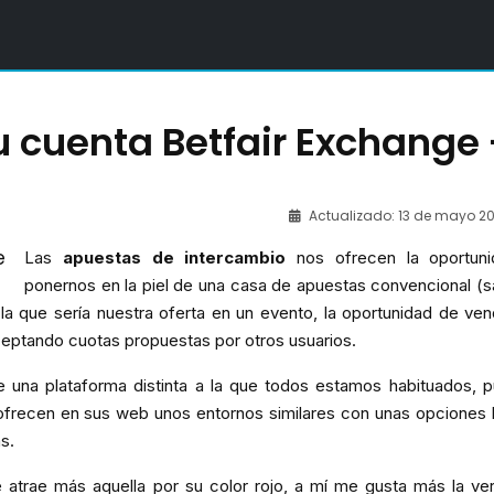
u cuenta Betfair Exchange 
Actualizado: 13 de mayo 20
Las
apuestas de intercambio
nos ofrecen la oportun
ponernos en la piel de una casa de apuestas convencional (
 la que sería nuestra oferta en un evento, la oportunidad de ve
ceptando cuotas propuestas por otros usuarios.
 una plataforma distinta a la que todos estamos habituados, p
ofrecen en sus web unos entornos similares con unas opciones 
s.
trae más aquella por su color rojo, a mí me gusta más la ver