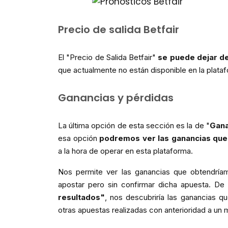
Precio de salida Betfair
El "Precio de Salida Betfair"
se puede dejar d
que actualmente no están disponible en la plata
Ganancias y pérdidas
La última opción de esta sección es la de "
Gana
esa opción
podremos ver las ganancias que 
a la hora de operar en esta plataforma.
Nos permite ver las ganancias que obtendríam
apostar pero sin confirmar dicha apuesta. D
resultados"
, nos descubriría las ganancias q
otras apuestas realizadas con anterioridad a un