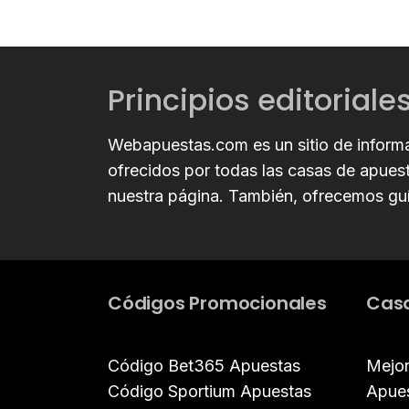
Principios editoriale
Webapuestas.com es un sitio de informa
ofrecidos por todas las casas de apuest
nuestra página. También, ofrecemos guí
Códigos Promocionales
Casa
Código Bet365 Apuestas
Mejor
Código Sportium Apuestas
Apues