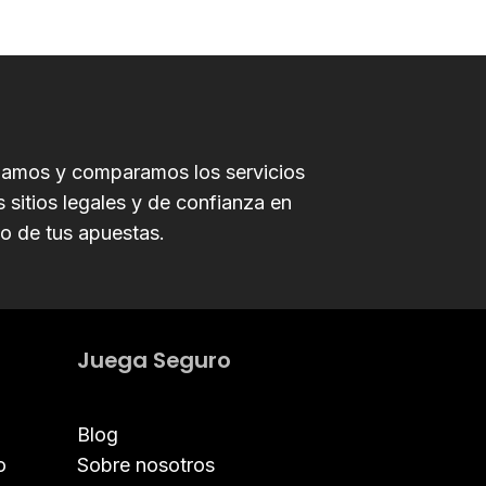
izamos y comparamos los servicios
 sitios legales y de confianza en
o de tus apuestas.
Juega Seguro
Blog
o
Sobre nosotros