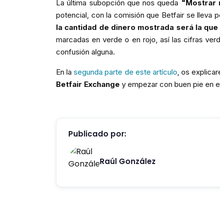
La última subopción que nos queda
"Mostrar 
potencial, con la comisión que Betfair se lleva
la cantidad de dinero mostrada será la qu
marcadas en verde o en rojo, así las cifras ver
confusión alguna.
En la
segunda parte de este artículo
, os explica
Betfair Exchange
y empezar con buen pie en el
Publicado por:
Raúl González