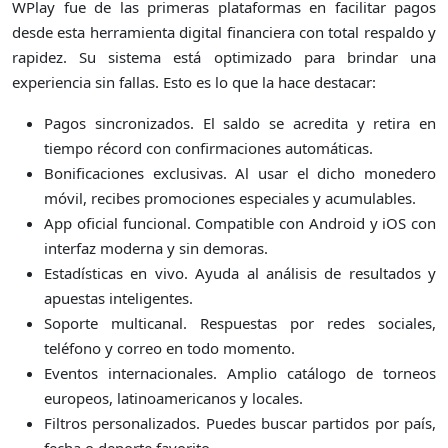
WPlay fue de las primeras plataformas en facilitar pagos
desde esta herramienta digital financiera con total respaldo y
rapidez. Su sistema está optimizado para brindar una
experiencia sin fallas. Esto es lo que la hace destacar:
Pagos sincronizados. El saldo se acredita y retira en
tiempo récord con confirmaciones automáticas.
Bonificaciones exclusivas. Al usar el dicho monedero
móvil, recibes promociones especiales y acumulables.
App oficial funcional. Compatible con Android y iOS con
interfaz moderna y sin demoras.
Estadísticas en vivo. Ayuda al análisis de resultados y
apuestas inteligentes.
Soporte multicanal. Respuestas por redes sociales,
teléfono y correo en todo momento.
Eventos internacionales. Amplio catálogo de torneos
europeos, latinoamericanos y locales.
Filtros personalizados. Puedes buscar partidos por país,
fecha o deporte favorito.