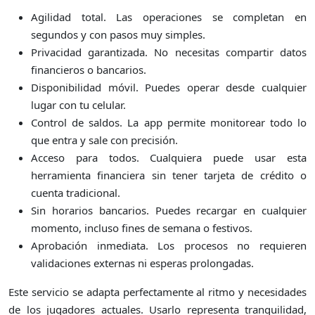
Agilidad total. Las operaciones se completan en
segundos y con pasos muy simples.
Privacidad garantizada. No necesitas compartir datos
financieros o bancarios.
Disponibilidad móvil. Puedes operar desde cualquier
lugar con tu celular.
Control de saldos. La app permite monitorear todo lo
que entra y sale con precisión.
Acceso para todos. Cualquiera puede usar esta
herramienta financiera sin tener tarjeta de crédito o
cuenta tradicional.
Sin horarios bancarios. Puedes recargar en cualquier
momento, incluso fines de semana o festivos.
Aprobación inmediata. Los procesos no requieren
validaciones externas ni esperas prolongadas.
Este servicio se adapta perfectamente al ritmo y necesidades
de los jugadores actuales. Usarlo representa tranquilidad,