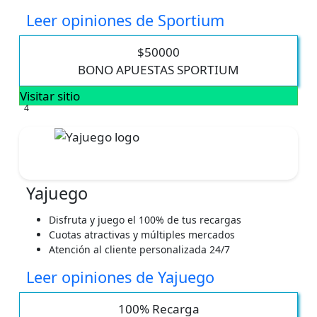
Leer opiniones de Sportium
$50000
BONO APUESTAS SPORTIUM
Visitar sitio
4
Yajuego
Disfruta y juego el 100% de tus recargas
Cuotas atractivas y múltiples mercados
Atención al cliente personalizada 24/7
Leer opiniones de Yajuego
100% Recarga