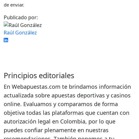
de enviar.
Publicado por:
Raúl González
Principios editoriales
En Webapuestas.com te brindamos información
actualizada sobre apuestas deportivas y casinos
online. Evaluamos y comparamos de forma
objetiva todas las plataformas que cuentan con
autorización legal en Colombia, por lo que
puedes confiar plenamente en nuestras
recomendaciones. También ponemos a tu