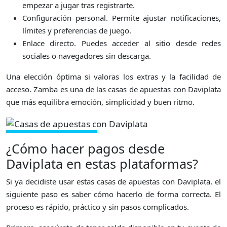
empezar a jugar tras registrarte.
Configuración personal. Permite ajustar notificaciones,
límites y preferencias de juego.
Enlace directo. Puedes acceder al sitio desde redes
sociales o navegadores sin descarga.
Una elección óptima si valoras los extras y la facilidad de
acceso. Zamba es una de las casas de apuestas con Daviplata
que más equilibra emoción, simplicidad y buen ritmo.
¿Cómo hacer pagos desde
Daviplata en estas plataformas?
Si ya decidiste usar estas casas de apuestas con Daviplata, el
siguiente paso es saber cómo hacerlo de forma correcta. El
proceso es rápido, práctico y sin pasos complicados.