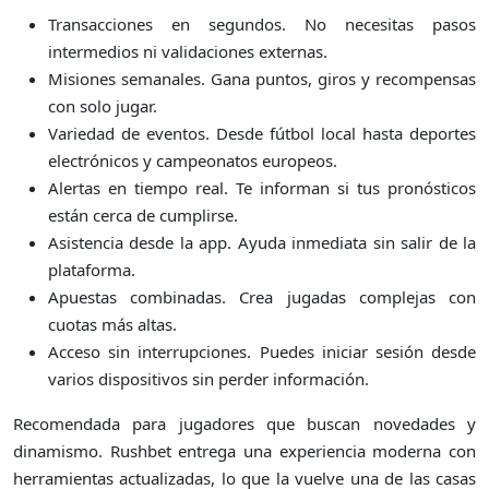
Transacciones en segundos. No necesitas pasos
intermedios ni validaciones externas.
Misiones semanales. Gana puntos, giros y recompensas
con solo jugar.
Variedad de eventos. Desde fútbol local hasta deportes
electrónicos y campeonatos europeos.
Alertas en tiempo real. Te informan si tus pronósticos
están cerca de cumplirse.
Asistencia desde la app. Ayuda inmediata sin salir de la
plataforma.
Apuestas combinadas. Crea jugadas complejas con
cuotas más altas.
Acceso sin interrupciones. Puedes iniciar sesión desde
varios dispositivos sin perder información.
Recomendada para jugadores que buscan novedades y
dinamismo. Rushbet entrega una experiencia moderna con
herramientas actualizadas, lo que la vuelve una de las casas